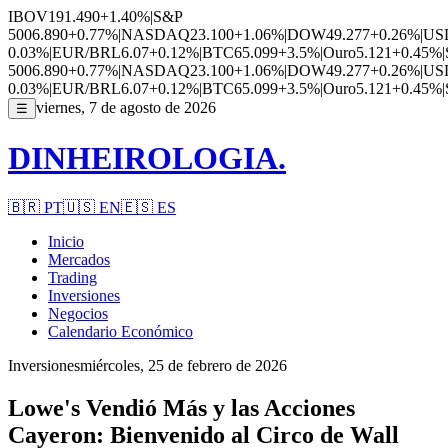
IBOV
191.490
+1.40%
|
S&P
500
6.890
+0.77%
|
NASDAQ
23.100
+1.06%
|
DOW
49.277
+0.26%
|
US
0.03%
|
EUR/BRL
6.07
+0.12%
|
BTC
65.099
+3.5%
|
Ouro
5.121
+0.45%
|
500
6.890
+0.77%
|
NASDAQ
23.100
+1.06%
|
DOW
49.277
+0.26%
|
US
0.03%
|
EUR/BRL
6.07
+0.12%
|
BTC
65.099
+3.5%
|
Ouro
5.121
+0.45%
|
viernes, 7 de agosto de 2026
☰
DINHEIROLOGIA.
🇧🇷
PT
🇺🇸
EN
🇪🇸
ES
Inicio
Mercados
Trading
Inversiones
Negocios
Calendario Económico
Inversiones
miércoles, 25 de febrero de 2026
Lowe's Vendió Más y las Acciones
Cayeron: Bienvenido al Circo de Wall