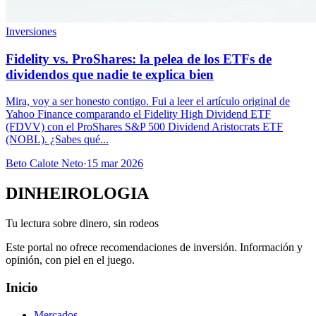
Inversiones
Fidelity vs. ProShares: la pelea de los ETFs de
dividendos que nadie te explica bien
Mira, voy a ser honesto contigo. Fui a leer el artículo original de
Yahoo Finance comparando el Fidelity High Dividend ETF
(FDVV) con el ProShares S&P 500 Dividend Aristocrats ETF
(NOBL). ¿Sabes qué...
Beto Calote Neto
·
15 mar 2026
DINHEIROLOGIA
Tu lectura sobre dinero, sin rodeos
Este portal no ofrece recomendaciones de inversión. Información y
opinión, con piel en el juego.
Inicio
Mercados