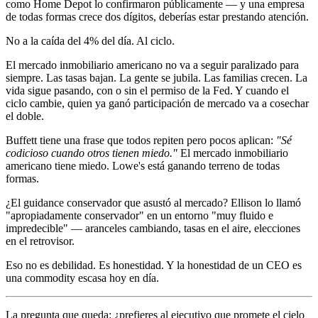
como Home Depot lo confirmaron públicamente — y una empresa
de todas formas crece dos dígitos, deberías estar prestando atención.
No a la caída del 4% del día. Al ciclo.
El mercado inmobiliario americano no va a seguir paralizado para
siempre. Las tasas bajan. La gente se jubila. Las familias crecen. La
vida sigue pasando, con o sin el permiso de la Fed. Y cuando el
ciclo cambie, quien ya ganó participación de mercado va a cosechar
el doble.
Buffett tiene una frase que todos repiten pero pocos aplican:
"Sé
codicioso cuando otros tienen miedo."
El mercado inmobiliario
americano tiene miedo. Lowe's está ganando terreno de todas
formas.
¿El guidance conservador que asustó al mercado? Ellison lo llamó
"apropiadamente conservador" en un entorno "muy fluido e
impredecible" — aranceles cambiando, tasas en el aire, elecciones
en el retrovisor.
Eso no es debilidad. Es honestidad. Y la honestidad de un CEO es
una commodity escasa hoy en día.
La pregunta que queda: ¿prefieres al ejecutivo que promete el cielo