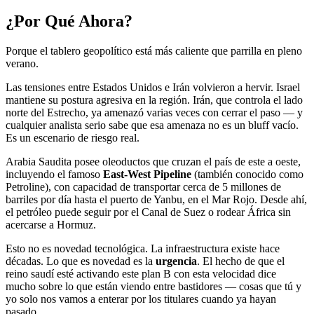
¿Por Qué Ahora?
Porque el tablero geopolítico está más caliente que parrilla en pleno
verano.
Las tensiones entre Estados Unidos e Irán volvieron a hervir. Israel
mantiene su postura agresiva en la región. Irán, que controla el lado
norte del Estrecho, ya amenazó varias veces con cerrar el paso — y
cualquier analista serio sabe que esa amenaza no es un bluff vacío.
Es un escenario de riesgo real.
Arabia Saudita posee oleoductos que cruzan el país de este a oeste,
incluyendo el famoso
East-West Pipeline
(también conocido como
Petroline), con capacidad de transportar cerca de 5 millones de
barriles por día hasta el puerto de Yanbu, en el Mar Rojo. Desde ahí,
el petróleo puede seguir por el Canal de Suez o rodear África sin
acercarse a Hormuz.
Esto no es novedad tecnológica. La infraestructura existe hace
décadas. Lo que es novedad es la
urgencia
. El hecho de que el
reino saudí esté activando este plan B con esta velocidad dice
mucho sobre lo que están viendo entre bastidores — cosas que tú y
yo solo nos vamos a enterar por los titulares cuando ya hayan
pasado.