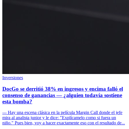
Inversiones
DocGo se derritió 38% en ingresos y encima falló el
consenso de ganancias — ¿alguien todavía sostiene
esta bomba?
--- Hay una escena clásica en la película Margin Call donde el jefe
mira al analista junior y le dice: "Explícamelo como si fuera un
niño." Pues bien, voy a hacer exactamente eso con el resultado de...