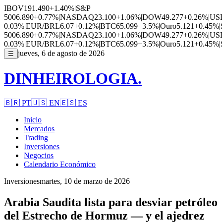
IBOV
191.490
+1.40%
|
S&P
500
6.890
+0.77%
|
NASDAQ
23.100
+1.06%
|
DOW
49.277
+0.26%
|
US
0.03%
|
EUR/BRL
6.07
+0.12%
|
BTC
65.099
+3.5%
|
Ouro
5.121
+0.45%
|
500
6.890
+0.77%
|
NASDAQ
23.100
+1.06%
|
DOW
49.277
+0.26%
|
US
0.03%
|
EUR/BRL
6.07
+0.12%
|
BTC
65.099
+3.5%
|
Ouro
5.121
+0.45%
|
jueves, 6 de agosto de 2026
☰
DINHEIROLOGIA.
🇧🇷
PT
🇺🇸
EN
🇪🇸
ES
Inicio
Mercados
Trading
Inversiones
Negocios
Calendario Económico
Inversiones
martes, 10 de marzo de 2026
Arabia Saudita lista para desviar petróleo
del Estrecho de Hormuz — y el ajedrez