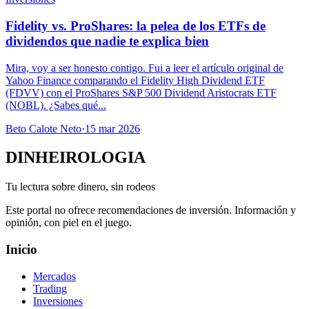
Fidelity vs. ProShares: la pelea de los ETFs de
dividendos que nadie te explica bien
Mira, voy a ser honesto contigo. Fui a leer el artículo original de
Yahoo Finance comparando el Fidelity High Dividend ETF
(FDVV) con el ProShares S&P 500 Dividend Aristocrats ETF
(NOBL). ¿Sabes qué...
Beto Calote Neto
·
15 mar 2026
DINHEIROLOGIA
Tu lectura sobre dinero, sin rodeos
Este portal no ofrece recomendaciones de inversión. Información y
opinión, con piel en el juego.
Inicio
Mercados
Trading
Inversiones