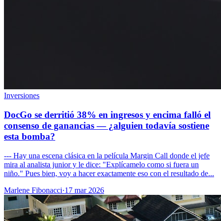
Inversiones
DocGo se derritió 38% en ingresos y encima falló el
consenso de ganancias — ¿alguien todavía sostiene
esta bomba?
--- Hay una escena clásica en la película Margin Call donde el jefe
mira al analista junior y le dice: "Explícamelo como si fuera un
niño." Pues bien, voy a hacer exactamente eso con el resultado de...
Marlene Fibonacci
·
17 mar 2026