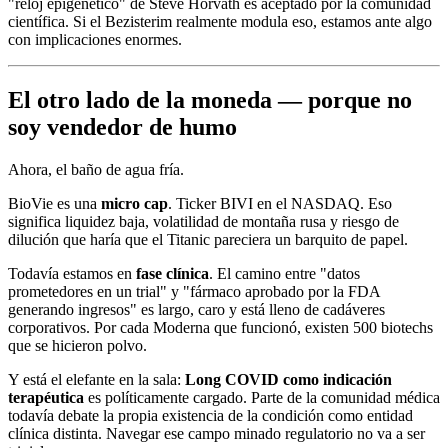
"reloj epigenético" de Steve Horvath es aceptado por la comunidad
científica. Si el Bezisterim realmente modula eso, estamos ante algo
con implicaciones enormes.
El otro lado de la moneda — porque no
soy vendedor de humo
Ahora, el baño de agua fría.
BioVie es una
micro cap
. Ticker BIVI en el NASDAQ. Eso
significa liquidez baja, volatilidad de montaña rusa y riesgo de
dilución que haría que el Titanic pareciera un barquito de papel.
Todavía estamos en
fase clínica
. El camino entre "datos
prometedores en un trial" y "fármaco aprobado por la FDA
generando ingresos" es largo, caro y está lleno de cadáveres
corporativos. Por cada Moderna que funcionó, existen 500 biotechs
que se hicieron polvo.
Y está el elefante en la sala:
Long COVID como indicación
terapéutica
es políticamente cargado. Parte de la comunidad médica
todavía debate la propia existencia de la condición como entidad
clínica distinta. Navegar ese campo minado regulatorio no va a ser