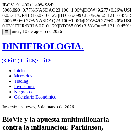
IBOV
191.490
+1.40%
|
S&P
500
6.890
+0.77%
|
NASDAQ
23.100
+1.06%
|
DOW
49.277
+0.26%
|
US
0.03%
|
EUR/BRL
6.07
+0.12%
|
BTC
65.099
+3.5%
|
Ouro
5.121
+0.45%
|
500
6.890
+0.77%
|
NASDAQ
23.100
+1.06%
|
DOW
49.277
+0.26%
|
US
0.03%
|
EUR/BRL
6.07
+0.12%
|
BTC
65.099
+3.5%
|
Ouro
5.121
+0.45%
|
lunes, 10 de agosto de 2026
☰
DINHEIROLOGIA.
🇧🇷
PT
🇺🇸
EN
🇪🇸
ES
Inicio
Mercados
Trading
Inversiones
Negocios
Calendario Económico
Inversiones
jueves, 5 de marzo de 2026
BioVie y la apuesta multimillonaria
contra la inflamación: Parkinson,