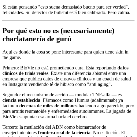
Si están pensando "esto suena demasiado bueno para ser verdad",
felicidades. Su detector de bullshit está bien calibrado. Pero calma.
Por qué esto no es (necesariamente)
charlatanería de gurú
Aquí es donde la cosa se pone interesante para quien tiene skin in
the game.
Primero: BioVie no está prometiendo cura. Está reportando
datos
clínicos de trials reales
. Existe una diferencia abismal entre una
empresa que publica datos de ensayos clínicos y un coach de salud
en Instagram vendiendo té de hibisco como "anti-aging".
Segundo: el mecanismo de acción — modular TNF-alfa — es
ciencia establecida
. Fármacos como Humira (adalimumab) ya
facturan
decenas de miles de millones
haciendo algo parecido, pero
para artritis reumatoide y enfermedades autoinmunes. La jugada de
BioVie es apuntar esa arma hacia el cerebro.
Tercero: la metilación del ADN como biomarcador de
envejecimiento es
frontera real de la ciencia
. No es ficción. El