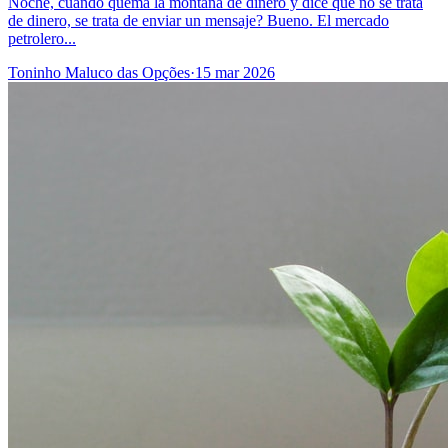
Noche, cuando quema la montaña de dinero y dice que no se trata
de dinero, se trata de enviar un mensaje? Bueno. El mercado
petrolero...
Toninho Maluco das Opções
·
15 mar 2026