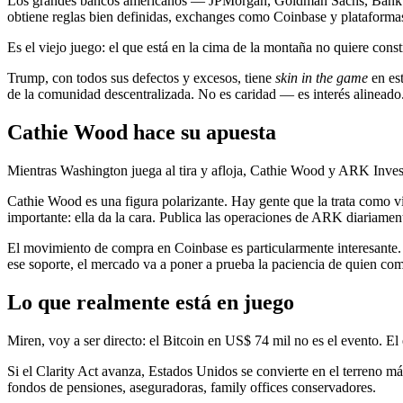
Los grandes bancos americanos — JPMorgan, Goldman Sachs, Ban
obtiene reglas bien definidas, exchanges como Coinbase y plataformas 
Es el viejo juego: el que está en la cima de la montaña no quiere const
Trump, con todos sus defectos y excesos, tiene
skin in the game
en est
de la comunidad descentralizada. No es caridad — es interés alineado.
Cathie Wood hace su apuesta
Mientras Washington juega al tira y afloja, Cathie Wood y ARK Invest
Cathie Wood es una figura polarizante. Hay gente que la trata como v
importante: ella da la cara. Publica las operaciones de ARK diariament
El movimiento de compra en Coinbase es particularmente interesante. 
ese soporte, el mercado va a poner a prueba la paciencia de quien compr
Lo que realmente está en juego
Miren, voy a ser directo: el Bitcoin en US$ 74 mil no es el evento. El
Si el Clarity Act avanza, Estados Unidos se convierte en el terreno más
fondos de pensiones, aseguradoras, family offices conservadores.