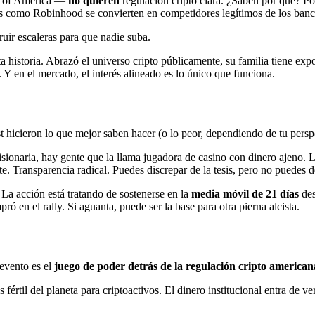
k of America —
no quieren
regulación cripto clara. ¿Saben por qué? Por
como Robinhood se convierten en competidores legítimos de los bancotes
ruir escaleras para que nadie suba.
a historia. Abrazó el universo cripto públicamente, su familia tiene expo
 Y en el mercado, el interés alineado es lo único que funciona.
 hicieron lo que mejor saben hacer (o lo peor, dependiendo de tu persp
isionaria, hay gente que la llama jugadora de casino con dinero ajeno.
e. Transparencia radical. Puedes discrepar de la tesis, pero no puedes d
La acción está tratando de sostenerse en la
media móvil de 21 días
des
ó en el rally. Si aguanta, puede ser la base para otra pierna alcista.
 evento es el
juego de poder detrás de la regulación cripto american
 fértil del planeta para criptoactivos. El dinero institucional entra de 