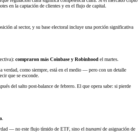
que regulación clara significa competencia clara. Si el mercado cripto
 en la captación de clientes y en el flujo de capital.
sición al sector, y su base electoral incluye una porción significativa
ectiva):
compraron más Coinbase y Robinhood
el martes.
 La verdad, como siempre, está en el medio — pero con un detalle
ecir que se esconde.
pués del salto post-balance de febrero. El que opera sabe: si pierde
a
.
verdad — no este flujo tímido de ETF, sino el
tsunami
de asignación de