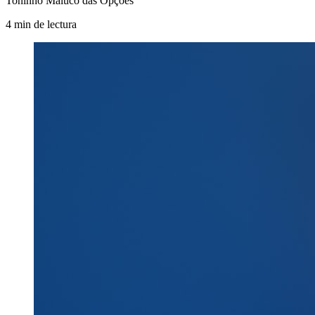
Toninho Maluco das Opções
4
min
de lectura