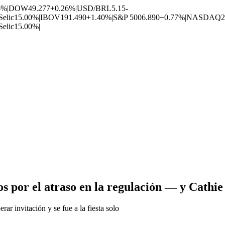
6%
|
DOW
49.277
+0.26%
|
USD/BRL
5.15
-
Selic
15.00%
|
IBOV
191.490
+1.40%
|
S&P 500
6.890
+0.77%
|
NASDAQ
2
Selic
15.00%
|
os por el atraso en la regulación — y Cathie
rar invitación y se fue a la fiesta solo