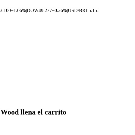
3.100
+1.06%
|
DOW
49.277
+0.26%
|
USD/BRL
5.15
-
 Wood llena el carrito