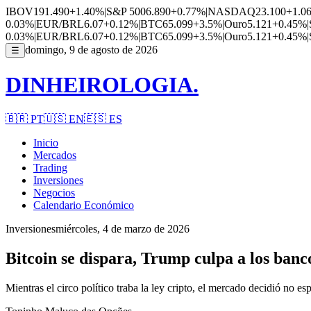
IBOV
191.490
+1.40%
|
S&P 500
6.890
+0.77%
|
NASDAQ
23.100
+1.0
0.03%
|
EUR/BRL
6.07
+0.12%
|
BTC
65.099
+3.5%
|
Ouro
5.121
+0.45%
|
0.03%
|
EUR/BRL
6.07
+0.12%
|
BTC
65.099
+3.5%
|
Ouro
5.121
+0.45%
|
domingo, 9 de agosto de 2026
☰
DINHEIROLOGIA.
🇧🇷
PT
🇺🇸
EN
🇪🇸
ES
Inicio
Mercados
Trading
Inversiones
Negocios
Calendario Económico
Inversiones
miércoles, 4 de marzo de 2026
Bitcoin se dispara, Trump culpa a los banc
Mientras el circo político traba la ley cripto, el mercado decidió no espe