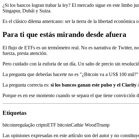
¿Si los bancos logran trabar la ley? El mercado sigue en este limbo j
Singapur, Dubái y Suiza.
Es el clásico dilema americano: ser la tierra de la libertad económica
Para ti que estás mirando desde afuera
El flujo de ETFs es un termómetro real. No es narrativa de Twitter, n
fuerza, presta atención.
Pero cuidado con la euforia de un día. Un salto de precio sin resoluci
La pregunta que deberías hacerte no es "¿Bitcoin va a US$ 100 mil?
La pregunta correcta es:
si los bancos ganan este pulso y el Clarit
Porque es en ese momento cuando se separa el que tiene convicción 
Etiquetas
bitcoin
regulação cripto
ETF bitcoin
Cathie Wood
Trump
Las opiniones expresadas en este artículo son del autor y no constitu