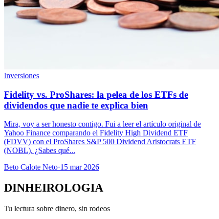
Inversiones
Fidelity vs. ProShares: la pelea de los ETFs de
dividendos que nadie te explica bien
Mira, voy a ser honesto contigo. Fui a leer el artículo original de
Yahoo Finance comparando el Fidelity High Dividend ETF
(FDVV) con el ProShares S&P 500 Dividend Aristocrats ETF
(NOBL). ¿Sabes qué...
Beto Calote Neto
·
15 mar 2026
DINHEIROLOGIA
Tu lectura sobre dinero, sin rodeos