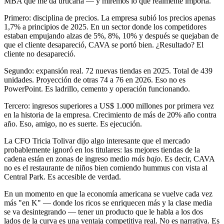
MBA que me da urticaria — y miremos lo que realmente importa.
Primero: disciplina de precios. La empresa subió los precios apenas
1,7% a principios de 2025. En un sector donde los competidores
estaban empujando alzas de 5%, 8%, 10% y después se quejaban de
que el cliente desapareció, CAVA se portó bien. ¿Resultado? El
cliente no desapareció.
Segundo: expansión real. 72 nuevas tiendas en 2025. Total de 439
unidades. Proyección de otras 74 a 76 en 2026. Eso no es
PowerPoint. Es ladrillo, cemento y operación funcionando.
Tercero: ingresos superiores a US$ 1.000 millones por primera vez
en la historia de la empresa. Crecimiento de más de 20% año contra
año. Eso, amigo, no es suerte. Es ejecución.
La CFO Tricia Tolivar dijo algo interesante que el mercado
probablemente ignoró en los titulares: las mejores tiendas de la
cadena están en zonas de ingreso medio
más bajo
. Es decir, CAVA
no es el restaurante de niños bien comiendo hummus con vista al
Central Park. Es accesible de verdad.
En un momento en que la economía americana se vuelve cada vez
más "en K" — donde los ricos se enriquecen más y la clase media
se va desintegrando — tener un producto que le habla a los dos
lados de la curva es una ventaja competitiva real. No es narrativa. Es