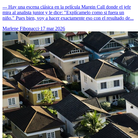
--- Hay una escena clásica en la película Margin Call donde el jefe
mira al analista junior y le dice: "Explícamelo como si fuera un
niño." Pues bien, voy a hacer exactamente eso con el resultado de...
Marlene Fibonacci
·
17 mar 2026