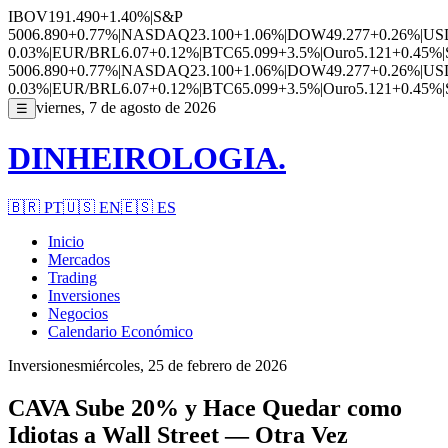
IBOV
191.490
+1.40%
|
S&P
500
6.890
+0.77%
|
NASDAQ
23.100
+1.06%
|
DOW
49.277
+0.26%
|
US
0.03%
|
EUR/BRL
6.07
+0.12%
|
BTC
65.099
+3.5%
|
Ouro
5.121
+0.45%
|
500
6.890
+0.77%
|
NASDAQ
23.100
+1.06%
|
DOW
49.277
+0.26%
|
US
0.03%
|
EUR/BRL
6.07
+0.12%
|
BTC
65.099
+3.5%
|
Ouro
5.121
+0.45%
|
viernes, 7 de agosto de 2026
☰
DINHEIROLOGIA.
🇧🇷
PT
🇺🇸
EN
🇪🇸
ES
Inicio
Mercados
Trading
Inversiones
Negocios
Calendario Económico
Inversiones
miércoles, 25 de febrero de 2026
CAVA Sube 20% y Hace Quedar como
Idiotas a Wall Street — Otra Vez