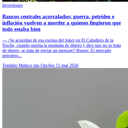
Inversiones
Bancos centrales acorralados: guerra, petróleo e
inflación vuelven a morder a quienes fingieron que
todo estaba bien
--- ¿Se acuerdan de esa escena del Joker en El Caballero de la
Noche, cuando quema la montaña de dinero y dice que no se trata
de dinero, se trata de enviar un mensaje? Bueno. El mercado
petrolero...
Toninho Maluco das Opções
·
15 mar 2026