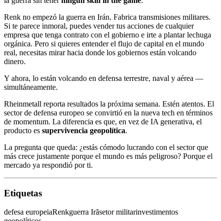
la guerra sin tener
ningún skin in the game
.
Renk no empezó la guerra en Irán. Fabrica transmisiones militares.
Si te parece inmoral, puedes vender tus acciones de cualquier
empresa que tenga contrato con el gobierno e irte a plantar lechuga
orgánica. Pero si quieres entender el flujo de capital en el mundo
real, necesitas mirar hacia donde los gobiernos están volcando
dinero.
Y ahora, lo están volcando en defensa terrestre, naval y aérea —
simultáneamente.
Rheinmetall reporta resultados la próxima semana. Estén atentos. El
sector de defensa europeo se convirtió en la nueva tech en términos
de momentum. La diferencia es que, en vez de IA generativa, el
producto es
supervivencia geopolítica
.
La pregunta que queda: ¿estás cómodo lucrando con el sector que
más crece justamente porque el mundo es más peligroso? Porque el
mercado ya respondió por ti.
Etiquetas
defesa europeia
Renk
guerra Irã
setor militar
investimentos
geopolíticos