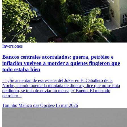
Inversiones
Bancos centrales acorralados: guerra, petróleo e
inflación vuelven a morder a quienes fingieron que
todo estaba bien
--- ¿Se acuerdan de esa escena del Joker en El Caballero de la
Noche, cuando quema la montaña de dinero y dice que no se trata
de dinero, se trata de enviar un mensaje? Bueno. El mercado
petrolero...
Toninho Maluco das Opções
·
15 mar 2026