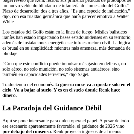
Sagel reveló que Renk recibió sus primeros pedidos de prototipos de
un nuevo vehículo blindado de infantería de "un estado del Golfo."
Plazo de desarrollo: dos a tres años. "Es una especie de indicación,"
dijo, con esa frialdad germánica que haría parecer emotivo a Walter
White.
Los estados del Golfo están en la línea de fuego. Misiles balísticos
iraníes han estado impactando bases estadounidenses en su territorio,
además de instalaciones energéticas e infraestructura civil. La lógica
es brutal en su simplicidad: mientras más amenaza, más demanda de
blindaje.
"Creo que este conflicto puede impulsar más gasto en defensa, no
solo aéreo, no solo munición, no solo sistemas antiaéreos, sino
también en capacidades terrestres," dijo Sagel.
Traduciendo del economés:
la guerra no se va a quedar solo en el
cielo. Va a bajar al suelo. Y es en el suelo donde Renk hace
dinero.
La Paradoja del Guidance Débil
Aquí se pone interesante para quien opera el papel. A pesar de todo
ese escenario aparentemente favorable, el guidance de 2026 vino
por debajo del consenso
. Renk proyecta ingresos de al menos