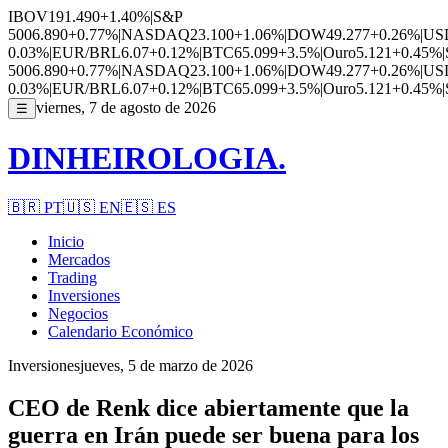
IBOV
191.490
+1.40%
|
S&P
500
6.890
+0.77%
|
NASDAQ
23.100
+1.06%
|
DOW
49.277
+0.26%
|
US
0.03%
|
EUR/BRL
6.07
+0.12%
|
BTC
65.099
+3.5%
|
Ouro
5.121
+0.45%
|
500
6.890
+0.77%
|
NASDAQ
23.100
+1.06%
|
DOW
49.277
+0.26%
|
US
0.03%
|
EUR/BRL
6.07
+0.12%
|
BTC
65.099
+3.5%
|
Ouro
5.121
+0.45%
|
viernes, 7 de agosto de 2026
☰
DINHEIROLOGIA.
🇧🇷
PT
🇺🇸
EN
🇪🇸
ES
Inicio
Mercados
Trading
Inversiones
Negocios
Calendario Económico
Inversiones
jueves, 5 de marzo de 2026
CEO de Renk dice abiertamente que la
guerra en Irán puede ser buena para los