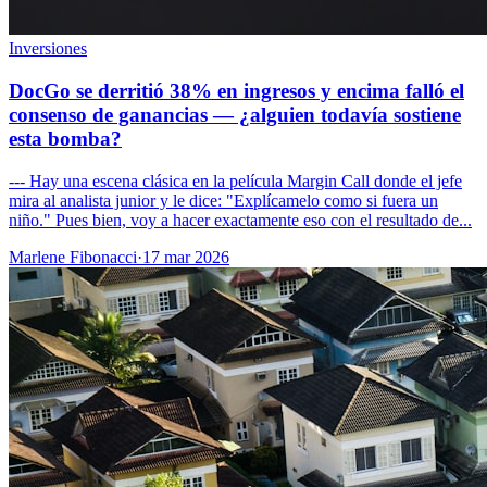
Inversiones
DocGo se derritió 38% en ingresos y encima falló el
consenso de ganancias — ¿alguien todavía sostiene
esta bomba?
--- Hay una escena clásica en la película Margin Call donde el jefe
mira al analista junior y le dice: "Explícamelo como si fuera un
niño." Pues bien, voy a hacer exactamente eso con el resultado de...
Marlene Fibonacci
·
17 mar 2026