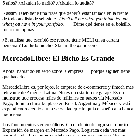
5 años? ¿Alguien lo midió? ¿Alguien lo auditó?
Nassim Taleb tiene una frase que debería estar tatuada en la frente
de todo analista de sell-side:
"Don't tell me what you think, tell me
what you have in your portfolio."
— Dime qué tienes en el bolsillo,
no lo que opinas.
¿El analista que escribió ese reporte tiene MELI en su cartera
personal? Lo dudo mucho. Skin in the game cero.
MercadoLibre: El Bicho Es Grande
Ahora, hablando en serio sobre la empresa — porque alguien tiene
que hacerlo.
MercadoLibre es, por lejos, la empresa de e-commerce y fintech más
relevante de América Latina. No es una startup de garaje. Es un
monstruo que procesa miles de millones en pagos vía Mercado
Pago, domina el marketplace en Brasil, Argentina y México, y está
expandiendo crédito a una velocidad que le quita el sueño a la banca
tradicional.
Los fundamentos siguen sólidos. Crecimiento de ingresos robusto.
Expansión de margen en Mercado Pago. Logística cada vez más
verticalizada. La empresa de Marcos Galperin es como el Walter