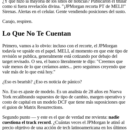
¿Y qué hizo la mayoría de los sitios de noticias? Publicaron el titular
como si fuera revelación divina. "¡JPMorgan recorta PT de MELI!"
Sirenas. Alertas en el celular. Gente vendiendo posiciones del susto.
Carajo, respiren.
Lo Que No Te Cuentan
Primero, vamos a lo obvio: incluso con el recorte, el JPMorgan
todavía ve upside en el papel. MELI, al momento en que este tipo de
revisión se publica, generalmente está cotizando por debajo del
target revisado. O sea, el banco literalmente te dijo: "Creemos que
vale menos de lo que creíamos antes... pero seguimos creyendo que
vale más de lo que está hoy."
¿Eso es bearish? ¿Eso es noticia de pánico?
No. Eso es ajuste de modelo. Es un analista de 28 años en Nueva
York recalibrando supuestos de tipo de cambio, margen operativo y
costo de capital en un modelo DCF que tiene más suposiciones que
el guion de Matrix Resurrections.
Segundo punto — y este es el que de verdad me revienta:
nadie
cuestiona el track record
. ¿Cuántas veces el JPMorgan le atinó al
precio objetivo de una acción de tech latinoamericana en los últimos