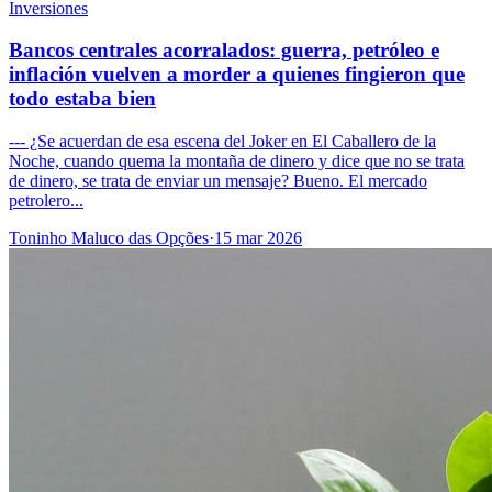
Inversiones
Bancos centrales acorralados: guerra, petróleo e
inflación vuelven a morder a quienes fingieron que
todo estaba bien
--- ¿Se acuerdan de esa escena del Joker en El Caballero de la
Noche, cuando quema la montaña de dinero y dice que no se trata
de dinero, se trata de enviar un mensaje? Bueno. El mercado
petrolero...
Toninho Maluco das Opções
·
15 mar 2026