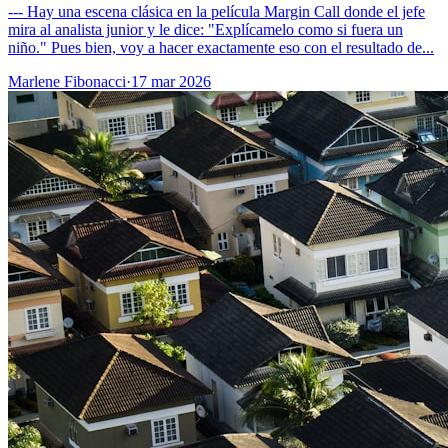
--- Hay una escena clásica en la película Margin Call donde el jefe
mira al analista junior y le dice: "Explícamelo como si fuera un
niño." Pues bien, voy a hacer exactamente eso con el resultado de...
Marlene Fibonacci
·
17 mar 2026