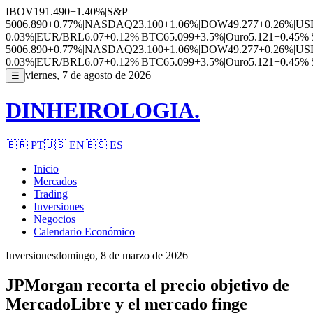
IBOV
191.490
+1.40%
|
S&P
500
6.890
+0.77%
|
NASDAQ
23.100
+1.06%
|
DOW
49.277
+0.26%
|
US
0.03%
|
EUR/BRL
6.07
+0.12%
|
BTC
65.099
+3.5%
|
Ouro
5.121
+0.45%
|
500
6.890
+0.77%
|
NASDAQ
23.100
+1.06%
|
DOW
49.277
+0.26%
|
US
0.03%
|
EUR/BRL
6.07
+0.12%
|
BTC
65.099
+3.5%
|
Ouro
5.121
+0.45%
|
viernes, 7 de agosto de 2026
☰
DINHEIROLOGIA.
🇧🇷
PT
🇺🇸
EN
🇪🇸
ES
Inicio
Mercados
Trading
Inversiones
Negocios
Calendario Económico
Inversiones
domingo, 8 de marzo de 2026
JPMorgan recorta el precio objetivo de
MercadoLibre y el mercado finge