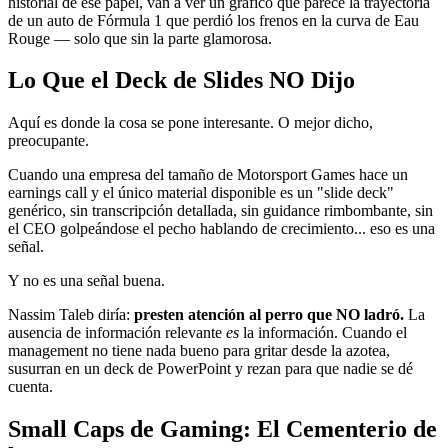
historial de ese papel, van a ver un gráfico que parece la trayectoria
de un auto de Fórmula 1 que perdió los frenos en la curva de Eau
Rouge — solo que sin la parte glamorosa.
Lo Que el Deck de Slides NO Dijo
Aquí es donde la cosa se pone interesante. O mejor dicho,
preocupante.
Cuando una empresa del tamaño de Motorsport Games hace un
earnings call y el único material disponible es un "slide deck"
genérico, sin transcripción detallada, sin guidance rimbombante, sin
el CEO golpeándose el pecho hablando de crecimiento... eso es una
señal.
Y no es una señal buena.
Nassim Taleb diría:
presten atención al perro que NO ladró.
La
ausencia de información relevante
es
la información. Cuando el
management no tiene nada bueno para gritar desde la azotea,
susurran en un deck de PowerPoint y rezan para que nadie se dé
cuenta.
Small Caps de Gaming: El Cementerio de