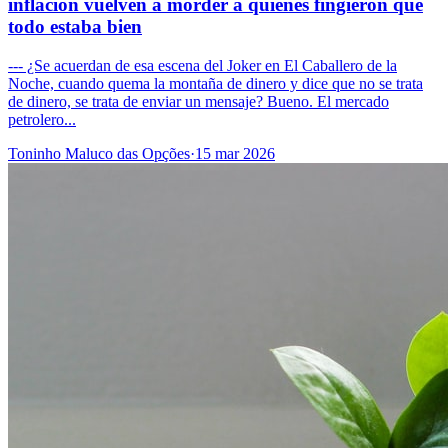
inflación vuelven a morder a quienes fingieron que
todo estaba bien
--- ¿Se acuerdan de esa escena del Joker en El Caballero de la
Noche, cuando quema la montaña de dinero y dice que no se trata
de dinero, se trata de enviar un mensaje? Bueno. El mercado
petrolero...
Toninho Maluco das Opções
·
15 mar 2026