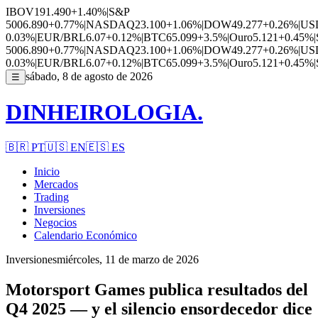
IBOV
191.490
+1.40%
|
S&P
500
6.890
+0.77%
|
NASDAQ
23.100
+1.06%
|
DOW
49.277
+0.26%
|
US
0.03%
|
EUR/BRL
6.07
+0.12%
|
BTC
65.099
+3.5%
|
Ouro
5.121
+0.45%
|
500
6.890
+0.77%
|
NASDAQ
23.100
+1.06%
|
DOW
49.277
+0.26%
|
US
0.03%
|
EUR/BRL
6.07
+0.12%
|
BTC
65.099
+3.5%
|
Ouro
5.121
+0.45%
|
sábado, 8 de agosto de 2026
☰
DINHEIROLOGIA.
🇧🇷
PT
🇺🇸
EN
🇪🇸
ES
Inicio
Mercados
Trading
Inversiones
Negocios
Calendario Económico
Inversiones
miércoles, 11 de marzo de 2026
Motorsport Games publica resultados del
Q4 2025 — y el silencio ensordecedor dice