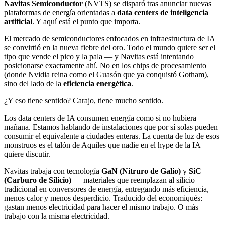
Navitas Semiconductor
(NVTS) se disparó tras anunciar nuevas
plataformas de energía orientadas a
data centers de inteligencia
artificial
. Y aquí está el punto que importa.
El mercado de semiconductores enfocados en infraestructura de IA
se convirtió en la nueva fiebre del oro. Todo el mundo quiere ser el
tipo que vende el pico y la pala — y Navitas está intentando
posicionarse exactamente ahí. No en los chips de procesamiento
(donde Nvidia reina como el Guasón que ya conquistó Gotham),
sino del lado de la
eficiencia energética
.
¿Y eso tiene sentido? Carajo, tiene mucho sentido.
Los data centers de IA consumen energía como si no hubiera
mañana. Estamos hablando de instalaciones que por sí solas pueden
consumir el equivalente a ciudades enteras. La cuenta de luz de esos
monstruos es el talón de Aquiles que nadie en el hype de la IA
quiere discutir.
Navitas trabaja con tecnología
GaN (Nitruro de Galio)
y
SiC
(Carburo de Silicio)
— materiales que reemplazan al silicio
tradicional en conversores de energía, entregando más eficiencia,
menos calor y menos desperdicio. Traducido del economiqués:
gastan menos electricidad para hacer el mismo trabajo. O más
trabajo con la misma electricidad.