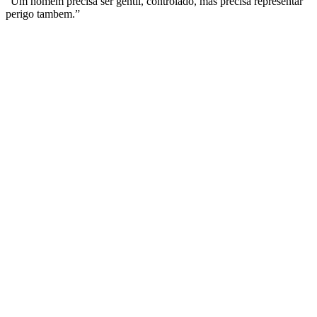
“Um homem precisa ser gentil, controlado, mas precisa representar
perigo tambem.”