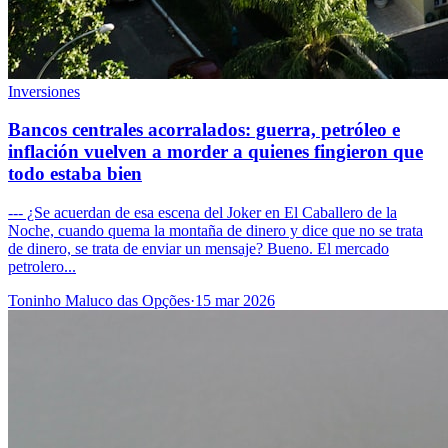
Inversiones
Bancos centrales acorralados: guerra, petróleo e
inflación vuelven a morder a quienes fingieron que
todo estaba bien
--- ¿Se acuerdan de esa escena del Joker en El Caballero de la
Noche, cuando quema la montaña de dinero y dice que no se trata
de dinero, se trata de enviar un mensaje? Bueno. El mercado
petrolero...
Toninho Maluco das Opções
·
15 mar 2026