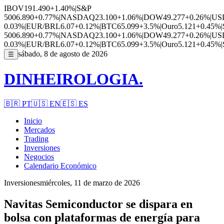
IBOV
191.490
+1.40%
|
S&P
500
6.890
+0.77%
|
NASDAQ
23.100
+1.06%
|
DOW
49.277
+0.26%
|
US
0.03%
|
EUR/BRL
6.07
+0.12%
|
BTC
65.099
+3.5%
|
Ouro
5.121
+0.45%
|
500
6.890
+0.77%
|
NASDAQ
23.100
+1.06%
|
DOW
49.277
+0.26%
|
US
0.03%
|
EUR/BRL
6.07
+0.12%
|
BTC
65.099
+3.5%
|
Ouro
5.121
+0.45%
|
sábado, 8 de agosto de 2026
☰
DINHEIROLOGIA.
🇧🇷
PT
🇺🇸
EN
🇪🇸
ES
Inicio
Mercados
Trading
Inversiones
Negocios
Calendario Económico
Inversiones
miércoles, 11 de marzo de 2026
Navitas Semiconductor se dispara en
bolsa con plataformas de energía para