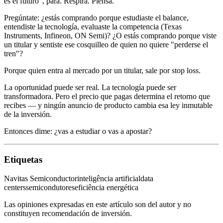
es el futuro", para. Respira. Piensa.
Pregúntate: ¿estás comprando porque estudiaste el balance,
entendiste la tecnología, evaluaste la competencia (Texas
Instruments, Infineon, ON Semi)? ¿O estás comprando porque viste
un titular y sentiste ese cosquilleo de quien no quiere "perderse el
tren"?
Porque quien entra al mercado por un titular, sale por stop loss.
La oportunidad puede ser real. La tecnología puede ser
transformadora. Pero el precio que pagas determina el retorno que
recibes — y ningún anuncio de producto cambia esa ley inmutable
de la inversión.
Entonces dime: ¿vas a estudiar o vas a apostar?
Etiquetas
Navitas Semiconductor
inteligência artificial
data
centers
semicondutores
eficiência energética
Las opiniones expresadas en este artículo son del autor y no
constituyen recomendación de inversión.