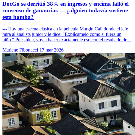
DocGo se derritió 38% en ingresos y encima falló el
consenso de ganancias — ¿alguien todavía sostiene
esta bomba?
--- Hay una escena clásica en la película Margin Call donde el jefe
mira al analista junior y le dice: "Explícamelo como si fuera un
niño." Pues bien, voy a hacer exactamente eso con el resultado de...
Marlene Fibonacci
·
17 mar 2026