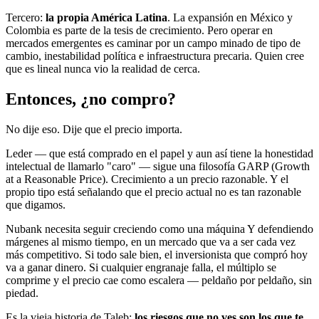
Tercero:
la propia América Latina
. La expansión en México y
Colombia es parte de la tesis de crecimiento. Pero operar en
mercados emergentes es caminar por un campo minado de tipo de
cambio, inestabilidad política e infraestructura precaria. Quien cree
que es lineal nunca vio la realidad de cerca.
Entonces, ¿no compro?
No dije eso. Dije que el precio importa.
Leder — que está comprado en el papel y aun así tiene la honestidad
intelectual de llamarlo "caro" — sigue una filosofía GARP (Growth
at a Reasonable Price). Crecimiento a un precio razonable. Y el
propio tipo está señalando que el precio actual no es tan razonable
que digamos.
Nubank necesita seguir creciendo como una máquina Y defendiendo
márgenes al mismo tiempo, en un mercado que va a ser cada vez
más competitivo. Si todo sale bien, el inversionista que compró hoy
va a ganar dinero. Si cualquier engranaje falla, el múltiplo se
comprime y el precio cae como escalera — peldaño por peldaño, sin
piedad.
Es la vieja historia de Taleb:
los riesgos que no ves son los que te