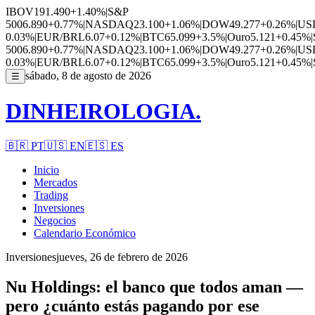
IBOV
191.490
+1.40%
|
S&P
500
6.890
+0.77%
|
NASDAQ
23.100
+1.06%
|
DOW
49.277
+0.26%
|
US
0.03%
|
EUR/BRL
6.07
+0.12%
|
BTC
65.099
+3.5%
|
Ouro
5.121
+0.45%
|
500
6.890
+0.77%
|
NASDAQ
23.100
+1.06%
|
DOW
49.277
+0.26%
|
US
0.03%
|
EUR/BRL
6.07
+0.12%
|
BTC
65.099
+3.5%
|
Ouro
5.121
+0.45%
|
sábado, 8 de agosto de 2026
☰
DINHEIROLOGIA.
🇧🇷
PT
🇺🇸
EN
🇪🇸
ES
Inicio
Mercados
Trading
Inversiones
Negocios
Calendario Económico
Inversiones
jueves, 26 de febrero de 2026
Nu Holdings: el banco que todos aman —
pero ¿cuánto estás pagando por ese