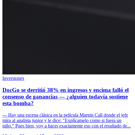
Inversiones
DocGo se derritió 38% en ingresos y encima falló el
consenso de ganancias — ¿alguien todavía sostiene
esta bomba?
--- Hay una escena clásica en la película Margin Call donde el jefe
mira al analista junior y le dice: "Explícamelo como si fuera un
niño." Pues bien, voy a hacer exactamente eso con el resultado de...