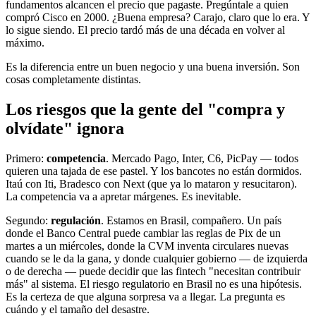
fundamentos alcancen el precio que pagaste. Pregúntale a quien
compró Cisco en 2000. ¿Buena empresa? Carajo, claro que lo era. Y
lo sigue siendo. El precio tardó más de una década en volver al
máximo.
Es la diferencia entre un buen negocio y una buena inversión. Son
cosas completamente distintas.
Los riesgos que la gente del "compra y
olvídate" ignora
Primero:
competencia
. Mercado Pago, Inter, C6, PicPay — todos
quieren una tajada de ese pastel. Y los bancotes no están dormidos.
Itaú con Iti, Bradesco con Next (que ya lo mataron y resucitaron).
La competencia va a apretar márgenes. Es inevitable.
Segundo:
regulación
. Estamos en Brasil, compañero. Un país
donde el Banco Central puede cambiar las reglas de Pix de un
martes a un miércoles, donde la CVM inventa circulares nuevas
cuando se le da la gana, y donde cualquier gobierno — de izquierda
o de derecha — puede decidir que las fintech "necesitan contribuir
más" al sistema. El riesgo regulatorio en Brasil no es una hipótesis.
Es la certeza de que alguna sorpresa va a llegar. La pregunta es
cuándo y el tamaño del desastre.