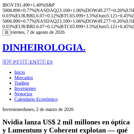
IBOV
191.490
+1.40%
|
S&P
500
6.890
+0.77%
|
NASDAQ
23.100
+1.06%
|
DOW
49.277
+0.26%
|
US
0.03%
|
EUR/BRL
6.07
+0.12%
|
BTC
65.099
+3.5%
|
Ouro
5.121
+0.45%
|
500
6.890
+0.77%
|
NASDAQ
23.100
+1.06%
|
DOW
49.277
+0.26%
|
US
0.03%
|
EUR/BRL
6.07
+0.12%
|
BTC
65.099
+3.5%
|
Ouro
5.121
+0.45%
|
viernes, 7 de agosto de 2026
☰
DINHEIROLOGIA.
🇧🇷
PT
🇺🇸
EN
🇪🇸
ES
Inicio
Mercados
Trading
Inversiones
Negocios
Calendario Económico
Inversiones
lunes, 2 de marzo de 2026
Nvidia lanza US$ 2 mil millones en óptica
y Lumentum y Coherent explotan — qué