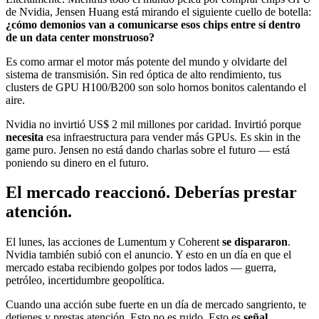
de Nvidia, Jensen Huang está mirando el siguiente cuello de botella:
¿cómo demonios van a comunicarse esos chips entre sí dentro
de un data center monstruoso?
Es como armar el motor más potente del mundo y olvidarte del
sistema de transmisión. Sin red óptica de alto rendimiento, tus
clusters de GPU H100/B200 son solo hornos bonitos calentando el
aire.
Nvidia no invirtió US$ 2 mil millones por caridad. Invirtió porque
necesita
esa infraestructura para vender más GPUs. Es skin in the
game puro. Jensen no está dando charlas sobre el futuro — está
poniendo su dinero en el futuro.
El mercado reaccionó. Deberías prestar
atención.
El lunes, las acciones de Lumentum y Coherent
se dispararon
.
Nvidia también subió con el anuncio. Y esto en un día en que el
mercado estaba recibiendo golpes por todos lados — guerra,
petróleo, incertidumbre geopolítica.
Cuando una acción sube fuerte en un día de mercado sangriento, te
detienes y prestas atención. Esto no es ruido. Esto es
señal
.