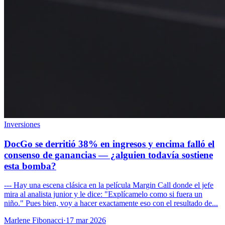
Inversiones
DocGo se derritió 38% en ingresos y encima falló el
consenso de ganancias — ¿alguien todavía sostiene
esta bomba?
--- Hay una escena clásica en la película Margin Call donde el jefe
mira al analista junior y le dice: "Explícamelo como si fuera un
niño." Pues bien, voy a hacer exactamente eso con el resultado de...
Marlene Fibonacci
·
17 mar 2026