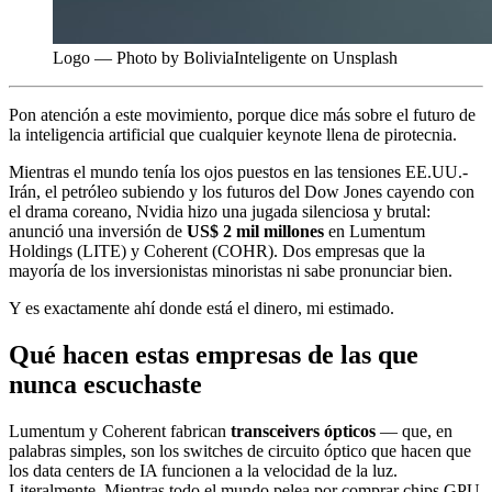
Logo — Photo by BoliviaInteligente on Unsplash
Pon atención a este movimiento, porque dice más sobre el futuro de
la inteligencia artificial que cualquier keynote llena de pirotecnia.
Mientras el mundo tenía los ojos puestos en las tensiones EE.UU.-
Irán, el petróleo subiendo y los futuros del Dow Jones cayendo con
el drama coreano, Nvidia hizo una jugada silenciosa y brutal:
anunció una inversión de
US$ 2 mil millones
en Lumentum
Holdings (LITE) y Coherent (COHR). Dos empresas que la
mayoría de los inversionistas minoristas ni sabe pronunciar bien.
Y es exactamente ahí donde está el dinero, mi estimado.
Qué hacen estas empresas de las que
nunca escuchaste
Lumentum y Coherent fabrican
transceivers ópticos
— que, en
palabras simples, son los switches de circuito óptico que hacen que
los data centers de IA funcionen a la velocidad de la luz.
Literalmente. Mientras todo el mundo pelea por comprar chips GPU