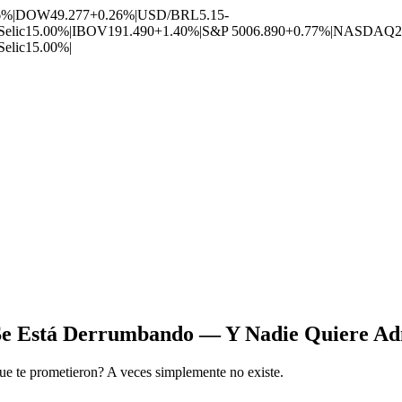
6%
|
DOW
49.277
+0.26%
|
USD/BRL
5.15
-
Selic
15.00%
|
IBOV
191.490
+1.40%
|
S&P 500
6.890
+0.77%
|
NASDAQ
2
Selic
15.00%
|
o Se Está Derrumbando — Y Nadie Quiere Ad
e te prometieron? A veces simplemente no existe.