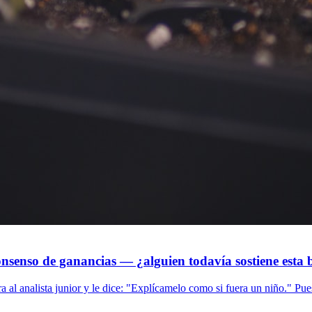
consenso de ganancias — ¿alguien todavía sostiene est
ra al analista junior y le dice: "Explícamelo como si fuera un niño." Pue