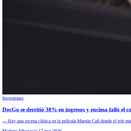
Inversiones
DocGo se derritió 38% en ingresos y encima falló el 
--- Hay una escena clásica en la película Margin Call donde el jefe mi
Marlene Fibonacci
·
17 mar 2026