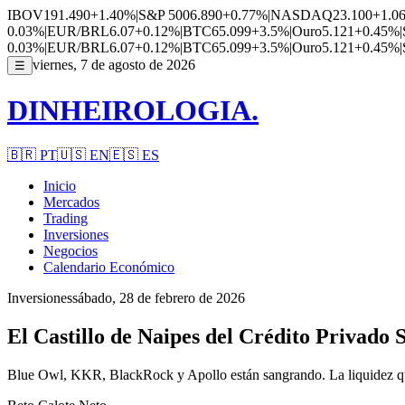
IBOV
191.490
+1.40%
|
S&P 500
6.890
+0.77%
|
NASDAQ
23.100
+1.0
0.03%
|
EUR/BRL
6.07
+0.12%
|
BTC
65.099
+3.5%
|
Ouro
5.121
+0.45%
|
0.03%
|
EUR/BRL
6.07
+0.12%
|
BTC
65.099
+3.5%
|
Ouro
5.121
+0.45%
|
viernes, 7 de agosto de 2026
☰
DINHEIROLOGIA.
🇧🇷
PT
🇺🇸
EN
🇪🇸
ES
Inicio
Mercados
Trading
Inversiones
Negocios
Calendario Económico
Inversiones
sábado, 28 de febrero de 2026
El Castillo de Naipes del Crédito Privad
Blue Owl, KKR, BlackRock y Apollo están sangrando. La liquidez qu