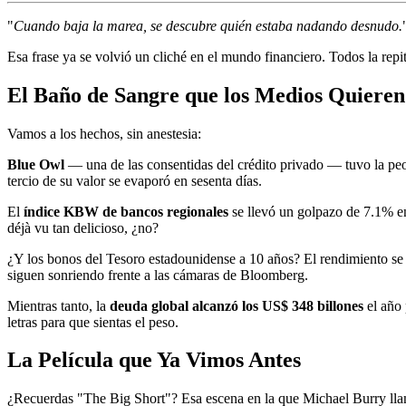
"
Cuando baja la marea, se descubre quién estaba nadando desnudo.
Esa frase ya se volvió un cliché en el mundo financiero. Todos la repi
El Baño de Sangre que los Medios Quiere
Vamos a los hechos, sin anestesia:
Blue Owl
— una de las consentidas del crédito privado — tuvo la peo
tercio de su valor se evaporó en sesenta días.
El
índice KBW de bancos regionales
se llevó un golpazo de 7.1% en
déjà vu tan delicioso, ¿no?
¿Y los bonos del Tesoro estadounidense a 10 años? El rendimiento s
siguen sonriendo frente a las cámaras de Bloomberg.
Mientras tanto, la
deuda global alcanzó los US$ 348 billones
el año 
letras para que sientas el peso.
La Película que Ya Vimos Antes
¿Recuerdas "The Big Short"? Esa escena en la que Michael Burry llama