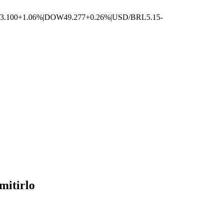
3.100
+1.06%
|
DOW
49.277
+0.26%
|
USD/BRL
5.15
-
mitirlo