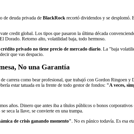
do de deuda privada de
BlackRock
recortó dividendos y se desplomó. 
ate credit global. Los tipos que pasaron la última década convenciendo
El Dorado. Retorno alto, volatilidad baja, todo hermoso.
l crédito privado no tiene precio de mercado diario
. La "baja volatil
decir que vas despacio.
omesa, No una Garantía
s de carrera como bear profesional, que trabajó con Gordon Ringoen y 
ría estar tatuada en la frente de todo gestor de fondos:
"A veces, sim
imos años. Dinero que antes iba a títulos públicos o bonos corporativos 
se seca la llave, se convierte en una trampa.
námica de crisis ganando momento"
. No es pánico todavía. Es esa et