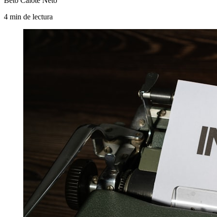
Beto Calote Neto
4
min
de lectura