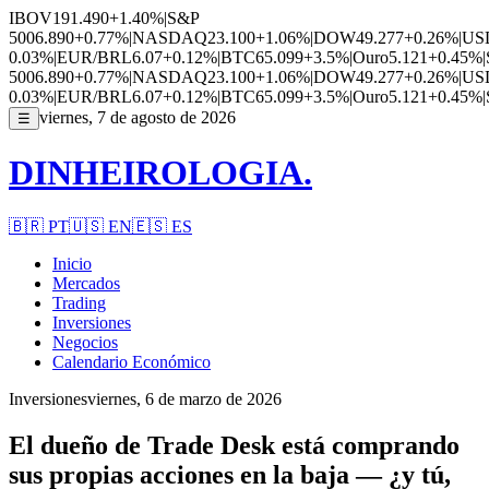
IBOV
191.490
+1.40%
|
S&P
500
6.890
+0.77%
|
NASDAQ
23.100
+1.06%
|
DOW
49.277
+0.26%
|
US
0.03%
|
EUR/BRL
6.07
+0.12%
|
BTC
65.099
+3.5%
|
Ouro
5.121
+0.45%
|
500
6.890
+0.77%
|
NASDAQ
23.100
+1.06%
|
DOW
49.277
+0.26%
|
US
0.03%
|
EUR/BRL
6.07
+0.12%
|
BTC
65.099
+3.5%
|
Ouro
5.121
+0.45%
|
viernes, 7 de agosto de 2026
☰
DINHEIROLOGIA.
🇧🇷
PT
🇺🇸
EN
🇪🇸
ES
Inicio
Mercados
Trading
Inversiones
Negocios
Calendario Económico
Inversiones
viernes, 6 de marzo de 2026
El dueño de Trade Desk está comprando
sus propias acciones en la baja — ¿y tú,