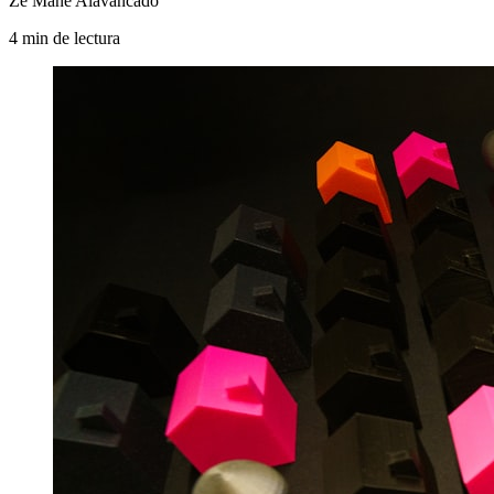
Zé Mané Alavancado
4
min
de lectura