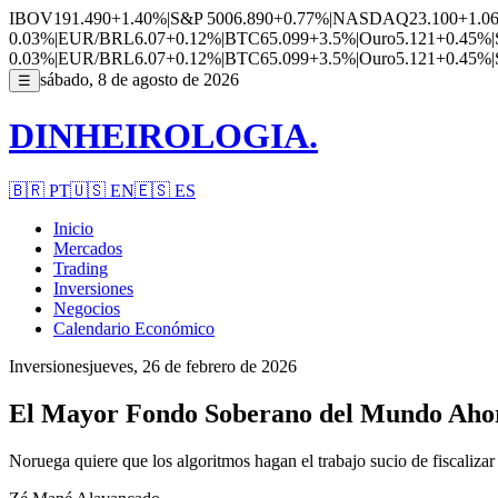
IBOV
191.490
+1.40%
|
S&P 500
6.890
+0.77%
|
NASDAQ
23.100
+1.0
0.03%
|
EUR/BRL
6.07
+0.12%
|
BTC
65.099
+3.5%
|
Ouro
5.121
+0.45%
|
0.03%
|
EUR/BRL
6.07
+0.12%
|
BTC
65.099
+3.5%
|
Ouro
5.121
+0.45%
|
sábado, 8 de agosto de 2026
☰
DINHEIROLOGIA.
🇧🇷
PT
🇺🇸
EN
🇪🇸
ES
Inicio
Mercados
Trading
Inversiones
Negocios
Calendario Económico
Inversiones
jueves, 26 de febrero de 2026
El Mayor Fondo Soberano del Mundo Ahor
Noruega quiere que los algoritmos hagan el trabajo sucio de fiscalizar