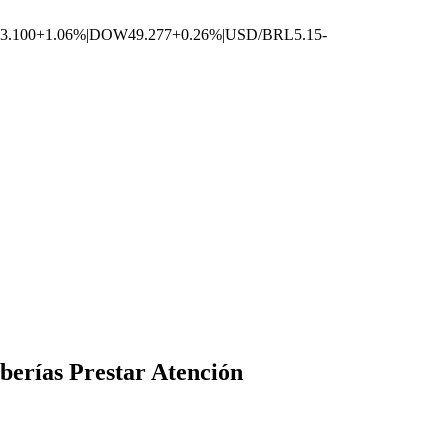
3.100
+1.06%
|
DOW
49.277
+0.26%
|
USD/BRL
5.15
-
erías Prestar Atención