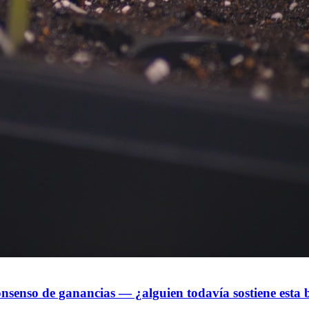
consenso de ganancias — ¿alguien todavía sostiene est