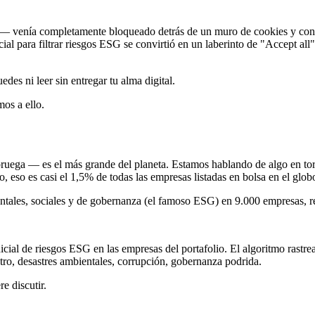
 — venía completamente bloqueado detrás de un muro de cookies y cons
ial para filtrar riesgos ESG se convirtió en un laberinto de "Accept all"
des ni leer sin entregar tu alma digital.
mos a ello.
ega — es el más grande del planeta. Estamos hablando de algo en to
 eso es casi el 1,5% de todas las empresas listadas en bolsa en el glob
tales, sociales y de gobernanza (el famoso ESG) en 9.000 empresas, rep
icial de riesgos ESG en las empresas del portafolio. El algoritmo rastre
stro, desastres ambientales, corrupción, gobernanza podrida.
re discutir.