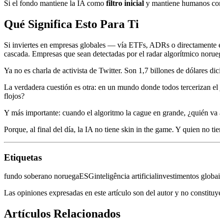
Si el fondo mantiene la IA como
filtro inicial
y mantiene humanos comp
Qué Significa Esto Para Ti
Si inviertes en empresas globales — vía ETFs, ADRs o directamente 
cascada. Empresas que sean detectadas por el radar algorítmico norue
Ya no es charla de activista de Twitter. Son 1,7 billones de dólares di
La verdadera cuestión es otra: en un mundo donde todos tercerizan el 
flojos?
Y más importante: cuando el algoritmo la cague en grande, ¿quién va a
Porque, al final del día, la IA no tiene skin in the game. Y quien no ti
Etiquetas
fundo soberano noruega
ESG
inteligência artificial
investimentos globai
Las opiniones expresadas en este artículo son del autor y no constitu
Artículos Relacionados