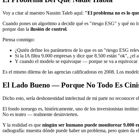
Voy a citar al maestro Nassim Taleb aquí:
"El problema no es lo que
Cuando pones un algoritmo a decidir qué es "riesgo ESG" y qué no lo e
porque dan la
ilusión de control
.
Piensa conmigo:
¿Quién define los parámetros de lo que es un "riesgo ESG rel
Si la IA filtra 9.000 empresas y dice que 8.500 están "ok", ¿el
Y cuando el modelo se equivoque — porque se va a equivocar 
Es el mismo dilema de las agencias calificadoras en 2008. Los mode
El Lado Bueno — Porque No Todo Es Cin
Dicho esto, sería deshonestidad intelectual de mi parte no reconocer el
El fondo noruego es, históricamente, uno de los inversionistas instit
No es teatro — realmente desinvierten.
Y la realidad es que
ningún ser humano puede monitorear 9.000 em
radiografía: muestra dónde puede haber un problema, pero quien da el 