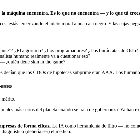
 la máquina encuentra. Es lo que no encuentra — y lo que tú cree
s, estás tercerizando el juicio moral a una caja negra. Y las cajas negr
evante"? ¿El algoritmo? ¿Los programadores? ¿Los burócratas de Oslo?
 analista humano realmente va a cuestionar eso?
— ¿quién tiene skin in the game?
los decían que los CDOs de hipotecas subprime eran AAA. Los humanos
ismo
 mérito.
ucionales más serios del planeta cuando se trata de gobernanza. Ya han e
presas de forma eficaz
. La IA como herramienta de filtro — no como 
diagnóstico (debería ser) el médico.