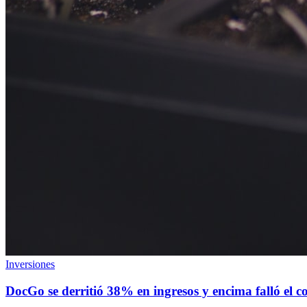
Inversiones
DocGo se derritió 38% en ingresos y encima falló el 