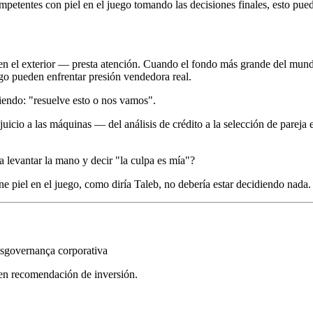
etentes con piel en el juego tomando las decisiones finales, esto pue
en el exterior — presta atención. Cuando el fondo más grande del mund
go pueden enfrentar presión vendedora real.
ciendo: "resuelve esto o nos vamos".
juicio a las máquinas — del análisis de crédito a la selección de parej
 levantar la mano y decir "la culpa es mía"?
ene piel en el juego, como diría Taleb, no debería estar decidiendo nada.
s
governança corporativa
yen recomendación de inversión.