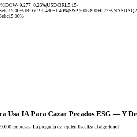
6%
|
DOW
49.277
+0.26%
|
USD/BRL
5.15
-
Selic
15.00%
|
IBOV
191.490
+1.40%
|
S&P 500
6.890
+0.77%
|
NASDAQ
2
Selic
15.00%
|
a Usa IA Para Cazar Pecados ESG — Y Deb
 9.000 empresas. La pregunta es: ¿quién fiscaliza al algoritmo?