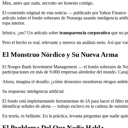
Mira, antes que nada, necesito ser honesto contigo.
El contenido original de esta noticia — publicado por Yahoo Finance
artículo sobre el fondo soberano de Noruega usando inteligencia artific
ropa interior.
Irónico, ¿no? Un artículo sobre
transparencia corporativa
que no pue
Pero el hecho es real, relevante y merece un análisis serio. Así que va
El Monstruo Nórdico y Su Nueva Arma
El Norges Bank Investment Management — el fondo soberano de Noru
participaciones en más de 9.000 empresas alrededor del mundo. Carajo,
Ahora, imagina el desafío: ¿cómo demonios monitoreas riesgos ambien
Su respuesta: inteligencia artificial.
El fondo está implementando herramientas de IA para hacer el filtro in
identificar señales de alerta — trabajo esclavo en la cadena de sumini
En teoría, es brillante. En la práctica, levanta preguntas que nadie quie
El Problema Del Que Nadie Habla