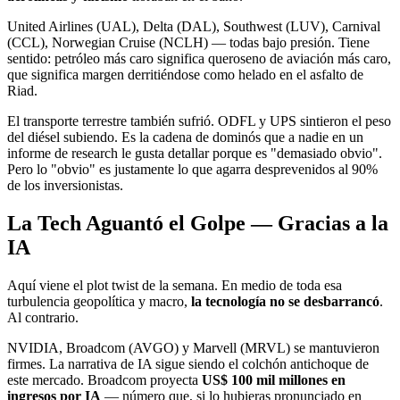
United Airlines (UAL), Delta (DAL), Southwest (LUV), Carnival
(CCL), Norwegian Cruise (NCLH) — todas bajo presión. Tiene
sentido: petróleo más caro significa queroseno de aviación más caro,
que significa margen derritiéndose como helado en el asfalto de
Riad.
El transporte terrestre también sufrió. ODFL y UPS sintieron el peso
del diésel subiendo. Es la cadena de dominós que a nadie en un
informe de research le gusta detallar porque es "demasiado obvio".
Pero lo "obvio" es justamente lo que agarra desprevenidos al 90%
de los inversionistas.
La Tech Aguantó el Golpe — Gracias a la
IA
Aquí viene el plot twist de la semana. En medio de toda esa
turbulencia geopolítica y macro,
la tecnología no se desbarrancó
.
Al contrario.
NVIDIA, Broadcom (AVGO) y Marvell (MRVL) se mantuvieron
firmes. La narrativa de IA sigue siendo el colchón antichoque de
este mercado. Broadcom proyecta
US$ 100 mil millones en
ingresos por IA
— número que, si lo hubieras pronunciado en