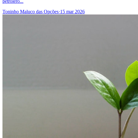
petrolero...
Toninho Maluco das Opções
·
15 mar 2026