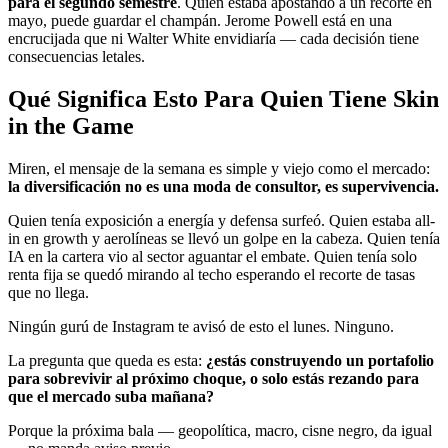
para el segundo semestre
. Quien estaba apostando a un recorte en
mayo, puede guardar el champán. Jerome Powell está en una
encrucijada que ni Walter White envidiaría — cada decisión tiene
consecuencias letales.
Qué Significa Esto Para Quien Tiene Skin
in the Game
Miren, el mensaje de la semana es simple y viejo como el mercado:
la diversificación no es una moda de consultor, es supervivencia.
Quien tenía exposición a energía y defensa surfeó. Quien estaba all-
in en growth y aerolíneas se llevó un golpe en la cabeza. Quien tenía
IA en la cartera vio al sector aguantar el embate. Quien tenía solo
renta fija se quedó mirando al techo esperando el recorte de tasas
que no llega.
Ningún gurú de Instagram te avisó de esto el lunes. Ninguno.
La pregunta que queda es esta:
¿estás construyendo un portafolio
para sobrevivir al próximo choque, o solo estás rezando para
que el mercado suba mañana?
Porque la próxima bala — geopolítica, macro, cisne negro, da igual