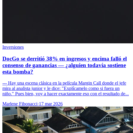
Inversiones
DocGo se derritió 38% en ingresos y encima falló el
consenso de ganancias — ¿alguien todavía sostiene
esta bomba?
--- Hay una escena clásica en la película Margin Call donde el jefe
mira al analista junior y le dice: "Explícamelo como si fuera un
niño." Pues bien, voy a hacer exactamente eso con el resultado de...
Marlene Fibonacci
·
17 mar 2026