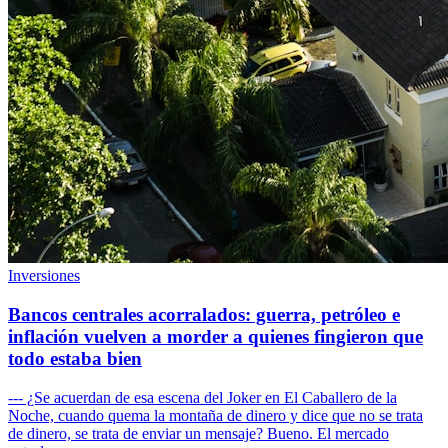
Inversiones
Bancos centrales acorralados: guerra, petróleo e
inflación vuelven a morder a quienes fingieron que
todo estaba bien
--- ¿Se acuerdan de esa escena del Joker en El Caballero de la
Noche, cuando quema la montaña de dinero y dice que no se trata
de dinero, se trata de enviar un mensaje? Bueno. El mercado