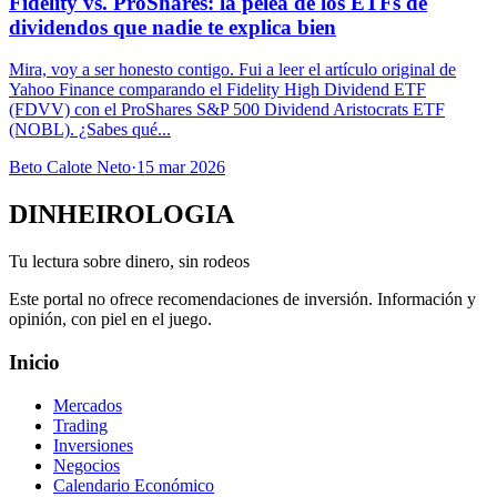
Fidelity vs. ProShares: la pelea de los ETFs de
dividendos que nadie te explica bien
Mira, voy a ser honesto contigo. Fui a leer el artículo original de
Yahoo Finance comparando el Fidelity High Dividend ETF
(FDVV) con el ProShares S&P 500 Dividend Aristocrats ETF
(NOBL). ¿Sabes qué...
Beto Calote Neto
·
15 mar 2026
DINHEIROLOGIA
Tu lectura sobre dinero, sin rodeos
Este portal no ofrece recomendaciones de inversión. Información y
opinión, con piel en el juego.
Inicio
Mercados
Trading
Inversiones
Negocios
Calendario Económico