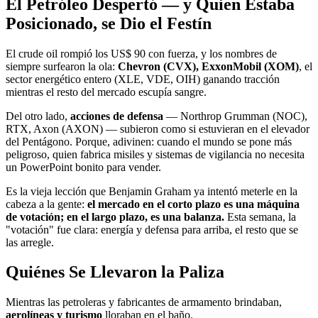
El Petróleo Despertó — y Quien Estaba
Posicionado, se Dio el Festín
El crude oil rompió los US$ 90 con fuerza, y los nombres de
siempre surfearon la ola:
Chevron (CVX), ExxonMobil (XOM)
, el
sector energético entero (XLE, VDE, OIH) ganando tracción
mientras el resto del mercado escupía sangre.
Del otro lado,
acciones de defensa
— Northrop Grumman (NOC),
RTX, Axon (AXON) — subieron como si estuvieran en el elevador
del Pentágono. Porque, adivinen: cuando el mundo se pone más
peligroso, quien fabrica misiles y sistemas de vigilancia no necesita
un PowerPoint bonito para vender.
Es la vieja lección que Benjamin Graham ya intentó meterle en la
cabeza a la gente:
el mercado en el corto plazo es una máquina
de votación; en el largo plazo, es una balanza.
Esta semana, la
"votación" fue clara: energía y defensa para arriba, el resto que se
las arregle.
Quiénes Se Llevaron la Paliza
Mientras las petroleras y fabricantes de armamento brindaban,
aerolíneas y turismo
lloraban en el baño.