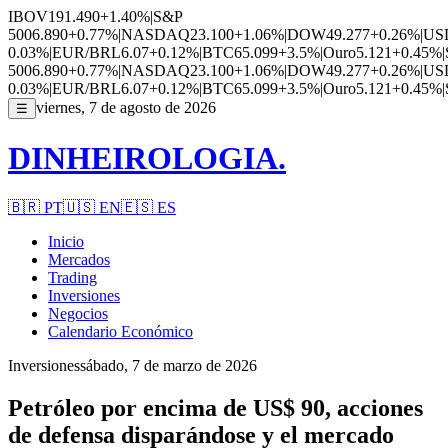
IBOV
191.490
+1.40%
|
S&P
500
6.890
+0.77%
|
NASDAQ
23.100
+1.06%
|
DOW
49.277
+0.26%
|
US
0.03%
|
EUR/BRL
6.07
+0.12%
|
BTC
65.099
+3.5%
|
Ouro
5.121
+0.45%
|
500
6.890
+0.77%
|
NASDAQ
23.100
+1.06%
|
DOW
49.277
+0.26%
|
US
0.03%
|
EUR/BRL
6.07
+0.12%
|
BTC
65.099
+3.5%
|
Ouro
5.121
+0.45%
|
viernes, 7 de agosto de 2026
☰
DINHEIROLOGIA.
🇧🇷
PT
🇺🇸
EN
🇪🇸
ES
Inicio
Mercados
Trading
Inversiones
Negocios
Calendario Económico
Inversiones
sábado, 7 de marzo de 2026
Petróleo por encima de US$ 90, acciones
de defensa disparándose y el mercado