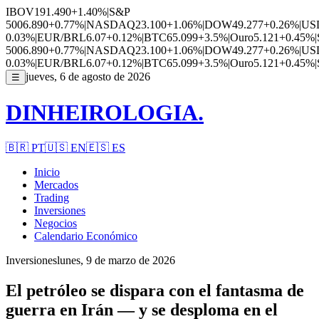
IBOV
191.490
+1.40%
|
S&P
500
6.890
+0.77%
|
NASDAQ
23.100
+1.06%
|
DOW
49.277
+0.26%
|
US
0.03%
|
EUR/BRL
6.07
+0.12%
|
BTC
65.099
+3.5%
|
Ouro
5.121
+0.45%
|
500
6.890
+0.77%
|
NASDAQ
23.100
+1.06%
|
DOW
49.277
+0.26%
|
US
0.03%
|
EUR/BRL
6.07
+0.12%
|
BTC
65.099
+3.5%
|
Ouro
5.121
+0.45%
|
jueves, 6 de agosto de 2026
☰
DINHEIROLOGIA.
🇧🇷
PT
🇺🇸
EN
🇪🇸
ES
Inicio
Mercados
Trading
Inversiones
Negocios
Calendario Económico
Inversiones
lunes, 9 de marzo de 2026
El petróleo se dispara con el fantasma de
guerra en Irán — y se desploma en el