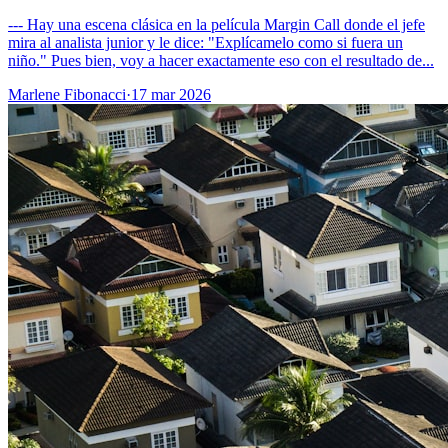
--- Hay una escena clásica en la película Margin Call donde el jefe
mira al analista junior y le dice: "Explícamelo como si fuera un
niño." Pues bien, voy a hacer exactamente eso con el resultado de...
Marlene Fibonacci
·
17 mar 2026