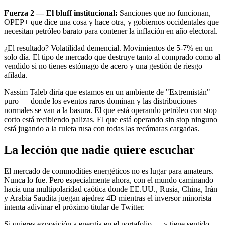
Fuerza 2 — El bluff institucional:
Sanciones que no funcionan,
OPEP+ que dice una cosa y hace otra, y gobiernos occidentales que
necesitan petróleo barato para contener la inflación en año electoral.
¿El resultado? Volatilidad demencial. Movimientos de 5-7% en un
solo día. El tipo de mercado que destruye tanto al comprado como al
vendido si no tienes estómago de acero y una gestión de riesgo
afilada.
Nassim Taleb diría que estamos en un ambiente de "Extremistán"
puro — donde los eventos raros dominan y las distribuciones
normales se van a la basura. El que está operando petróleo con stop
corto está recibiendo palizas. El que está operando sin stop ninguno
está jugando a la ruleta rusa con todas las recámaras cargadas.
La lección que nadie quiere escuchar
El mercado de commodities energéticos no es lugar para amateurs.
Nunca lo fue. Pero especialmente ahora, con el mundo caminando
hacia una multipolaridad caótica donde EE.UU., Rusia, China, Irán
y Arabia Saudita juegan ajedrez 4D mientras el inversor minorista
intenta adivinar el próximo titular de Twitter.
Si quieres exposición a energía en el portafolio — y tiene sentido