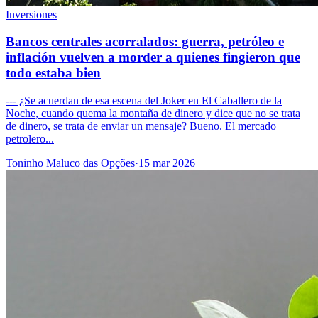
Inversiones
Bancos centrales acorralados: guerra, petróleo e
inflación vuelven a morder a quienes fingieron que
todo estaba bien
--- ¿Se acuerdan de esa escena del Joker en El Caballero de la
Noche, cuando quema la montaña de dinero y dice que no se trata
de dinero, se trata de enviar un mensaje? Bueno. El mercado
petrolero...
Toninho Maluco das Opções
·
15 mar 2026