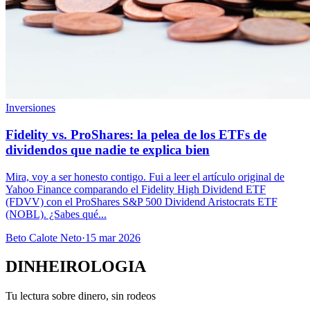
Inversiones
Fidelity vs. ProShares: la pelea de los ETFs de
dividendos que nadie te explica bien
Mira, voy a ser honesto contigo. Fui a leer el artículo original de
Yahoo Finance comparando el Fidelity High Dividend ETF
(FDVV) con el ProShares S&P 500 Dividend Aristocrats ETF
(NOBL). ¿Sabes qué...
Beto Calote Neto
·
15 mar 2026
DINHEIROLOGIA
Tu lectura sobre dinero, sin rodeos