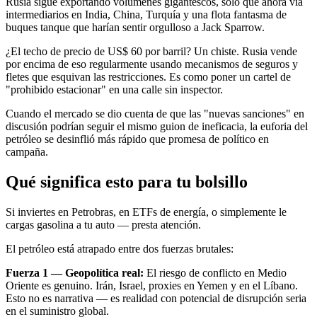
Rusia sigue exportando volúmenes gigantescos, solo que ahora vía
intermediarios en India, China, Turquía y una flota fantasma de
buques tanque que harían sentir orgulloso a Jack Sparrow.
¿El techo de precio de US$ 60 por barril? Un chiste. Rusia vende
por encima de eso regularmente usando mecanismos de seguros y
fletes que esquivan las restricciones. Es como poner un cartel de
"prohibido estacionar" en una calle sin inspector.
Cuando el mercado se dio cuenta de que las "nuevas sanciones" en
discusión podrían seguir el mismo guion de ineficacia, la euforia del
petróleo se desinflió más rápido que promesa de político en
campaña.
Qué significa esto para tu bolsillo
Si inviertes en Petrobras, en ETFs de energía, o simplemente le
cargas gasolina a tu auto — presta atención.
El petróleo está atrapado entre dos fuerzas brutales:
Fuerza 1 — Geopolítica real:
El riesgo de conflicto en Medio
Oriente es genuino. Irán, Israel, proxies en Yemen y en el Líbano.
Esto no es narrativa — es realidad con potencial de disrupción seria
en el suministro global.