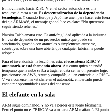
El movimiento hacia RISC-V en el sector automotriz es una
respuesta directa a eso. Es
descentralización de la dependencia
tecnológica
. Y cuando Europa y Japón se unen para hacer esto fuera
del eje ARM/x86, el mensaje geopolítico es claro: "No queremos
seguir siendo rehenes."
Nassim Taleb amaría esto. Es anti-fragilidad aplicada a la industria.
En vez de depender de un proveedor único que puede ser
sancionado, gravado con aranceles o simplemente atrasarse,
construyes sobre una base abierta que cualquier fabricante puede
adoptar.
Para el inversionista, la lección es esta:
el ecosistema RISC-V
automotriz se está formando ahora
. Así como quien entendió
temprano que la nube se iba a tragar el data center on-premise logró
posicionarse en AWS, Azure y compañía, quien entienda que RISC-
V va a comerse market share en el automotriz embarcado puede
encontrar oportunidades antes del consenso.
El elefante en la sala
ARM sigue dominando. Y no va a perder este juego fácilmente.
Pero el punto no es "RISC-V va a matar a ARM mañana". El punto