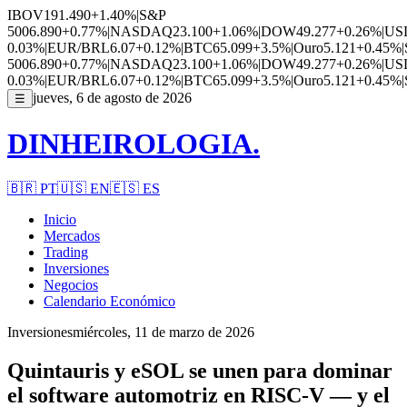
IBOV
191.490
+1.40%
|
S&P
500
6.890
+0.77%
|
NASDAQ
23.100
+1.06%
|
DOW
49.277
+0.26%
|
US
0.03%
|
EUR/BRL
6.07
+0.12%
|
BTC
65.099
+3.5%
|
Ouro
5.121
+0.45%
|
500
6.890
+0.77%
|
NASDAQ
23.100
+1.06%
|
DOW
49.277
+0.26%
|
US
0.03%
|
EUR/BRL
6.07
+0.12%
|
BTC
65.099
+3.5%
|
Ouro
5.121
+0.45%
|
jueves, 6 de agosto de 2026
☰
DINHEIROLOGIA.
🇧🇷
PT
🇺🇸
EN
🇪🇸
ES
Inicio
Mercados
Trading
Inversiones
Negocios
Calendario Económico
Inversiones
miércoles, 11 de marzo de 2026
Quintauris y eSOL se unen para dominar
el software automotriz en RISC-V — y el