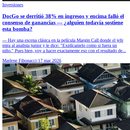
Inversiones
DocGo se derritió 38% en ingresos y encima falló el
consenso de ganancias — ¿alguien todavía sostiene
esta bomba?
--- Hay una escena clásica en la película Margin Call donde el jefe
mira al analista junior y le dice: "Explícamelo como si fuera un
niño." Pues bien, voy a hacer exactamente eso con el resultado de...
Marlene Fibonacci
·
17 mar 2026