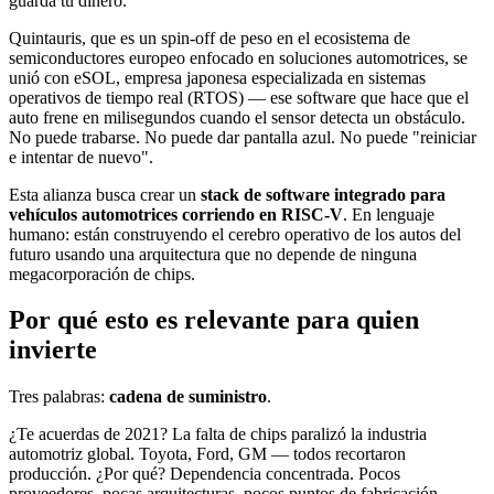
guarda tu dinero.
Quintauris, que es un spin-off de peso en el ecosistema de
semiconductores europeo enfocado en soluciones automotrices, se
unió con eSOL, empresa japonesa especializada en sistemas
operativos de tiempo real (RTOS) — ese software que hace que el
auto frene en milisegundos cuando el sensor detecta un obstáculo.
No puede trabarse. No puede dar pantalla azul. No puede "reiniciar
e intentar de nuevo".
Esta alianza busca crear un
stack de software integrado para
vehículos automotrices corriendo en RISC-V
. En lenguaje
humano: están construyendo el cerebro operativo de los autos del
futuro usando una arquitectura que no depende de ninguna
megacorporación de chips.
Por qué esto es relevante para quien
invierte
Tres palabras:
cadena de suministro
.
¿Te acuerdas de 2021? La falta de chips paralizó la industria
automotriz global. Toyota, Ford, GM — todos recortaron
producción. ¿Por qué? Dependencia concentrada. Pocos
proveedores, pocas arquitecturas, pocos puntos de fabricación.