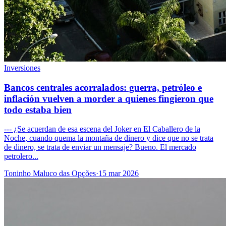
Inversiones
Bancos centrales acorralados: guerra, petróleo e
inflación vuelven a morder a quienes fingieron que
todo estaba bien
--- ¿Se acuerdan de esa escena del Joker en El Caballero de la
Noche, cuando quema la montaña de dinero y dice que no se trata
de dinero, se trata de enviar un mensaje? Bueno. El mercado
petrolero...
Toninho Maluco das Opções
·
15 mar 2026