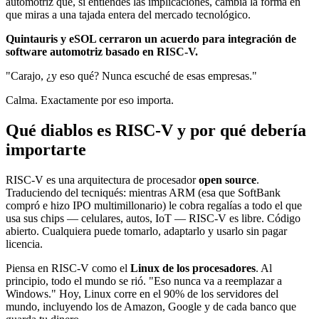
automotriz que, si entiendes las implicaciones, cambia la forma en
que miras a una tajada entera del mercado tecnológico.
Quintauris y eSOL cerraron un acuerdo para integración de
software automotriz basado en RISC-V.
"Carajo, ¿y eso qué? Nunca escuché de esas empresas."
Calma. Exactamente por eso importa.
Qué diablos es RISC-V y por qué debería
importarte
RISC-V es una arquitectura de procesador
open source
.
Traduciendo del tecniqués: mientras ARM (esa que SoftBank
compró e hizo IPO multimillonario) le cobra regalías a todo el que
usa sus chips — celulares, autos, IoT — RISC-V es libre. Código
abierto. Cualquiera puede tomarlo, adaptarlo y usarlo sin pagar
licencia.
Piensa en RISC-V como el
Linux de los procesadores
. Al
principio, todo el mundo se rió. "Eso nunca va a reemplazar a
Windows." Hoy, Linux corre en el 90% de los servidores del
mundo, incluyendo los de Amazon, Google y de cada banco que