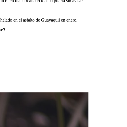
buen día la realidad toca la puerta sin avisar.
helado en el asfalto de Guayaquil en enero.
ve?