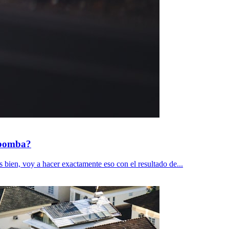
a bomba?
s bien, voy a hacer exactamente eso con el resultado de...