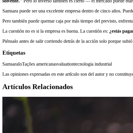
solvente."
Pero lo inverso también es cierto — el mercado puede mante
Samsara puede ser una excelente empresa dentro de cinco años. Puede s
Pero también puede quemar caja por más tiempo del previsto, enfrenta
La cuestión no es si la empresa es buena. La cuestión es:
¿estás paga
Piénsalo antes de salir corriendo detrás de la acción solo porque sub
Etiquetas
Samsara
IoT
ações americanas
valuation
tecnologia industrial
Las opiniones expresadas en este artículo son del autor y no constitu
Artículos Relacionados