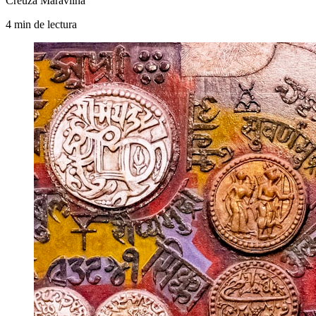
Creuza Maravilha
4
min
de lectura