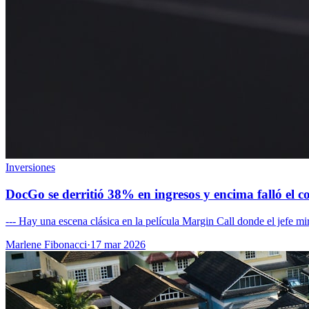
Inversiones
DocGo se derritió 38% en ingresos y encima falló el 
--- Hay una escena clásica en la película Margin Call donde el jefe mi
Marlene Fibonacci
·
17 mar 2026