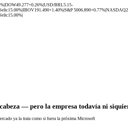
6%
|
DOW
49.277
+0.26%
|
USD/BRL
5.15
-
Selic
15.00%
|
IBOV
191.490
+1.40%
|
S&P 500
6.890
+0.77%
|
NASDAQ
2
Selic
15.00%
|
cabeza — pero la empresa todavía ni siquie
ercado ya la trata como si fuera la próxima Microsoft