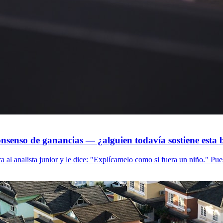
consenso de ganancias — ¿alguien todavía sostiene est
ra al analista junior y le dice: "Explícamelo como si fuera un niño." Pue