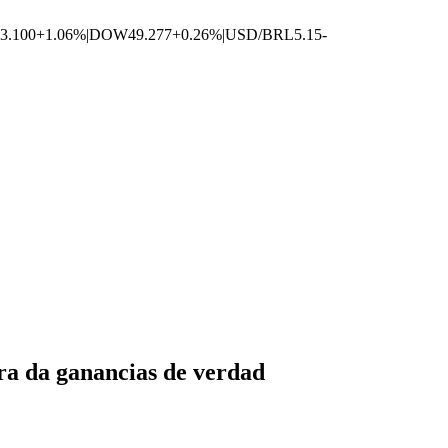
3.100
+1.06%
|
DOW
49.277
+0.26%
|
USD/BRL
5.15
-
ra da ganancias de verdad