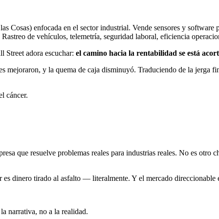
las Cosas) enfocada en el sector industrial. Vende sensores y software p
Rastreo de vehículos, telemetría, seguridad laboral, eficiencia operaci
ll Street adora escuchar:
el camino hacia la rentabilidad se está aco
es mejoraron, y la quema de caja disminuyó. Traduciendo de la jerga f
el cáncer.
sa que resuelve problemas reales para industrias reales. No es otro chat
 es dinero tirado al asfalto — literalmente. Y el mercado direccionable 
a narrativa, no a la realidad.