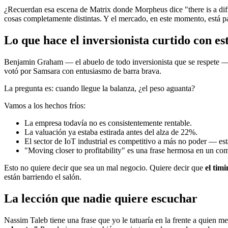
¿Recuerdan esa escena de Matrix donde Morpheus dice "there is a dif
cosas completamente distintas. Y el mercado, en este momento, está
Lo que hace el inversionista curtido con es
Benjamin Graham — el abuelo de todo inversionista que se respete — 
votó por Samsara con entusiasmo de barra brava.
La pregunta es: cuando llegue la balanza, ¿el peso aguanta?
Vamos a los hechos fríos:
La empresa todavía no es consistentemente rentable.
La valuación ya estaba estirada antes del alza de 22%.
El sector de IoT industrial es competitivo a más no poder — est
"Moving closer to profitability" es una frase hermosa en un c
Esto no quiere decir que sea un mal negocio. Quiere decir que
el tim
están barriendo el salón.
La lección que nadie quiere escuchar
Nassim Taleb tiene una frase que yo le tatuaría en la frente a quien