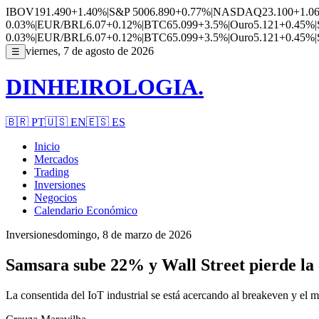
IBOV
191.490
+1.40%
|
S&P 500
6.890
+0.77%
|
NASDAQ
23.100
+1.0
0.03%
|
EUR/BRL
6.07
+0.12%
|
BTC
65.099
+3.5%
|
Ouro
5.121
+0.45%
|
0.03%
|
EUR/BRL
6.07
+0.12%
|
BTC
65.099
+3.5%
|
Ouro
5.121
+0.45%
|
viernes, 7 de agosto de 2026
☰
DINHEIROLOGIA.
🇧🇷
PT
🇺🇸
EN
🇪🇸
ES
Inicio
Mercados
Trading
Inversiones
Negocios
Calendario Económico
Inversiones
domingo, 8 de marzo de 2026
Samsara sube 22% y Wall Street pierde la 
La consentida del IoT industrial se está acercando al breakeven y el m