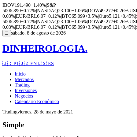
IBOV
191.490
+1.40%
|
S&P
500
6.890
+0.77%
|
NASDAQ
23.100
+1.06%
|
DOW
49.277
+0.26%
|
US
0.03%
|
EUR/BRL
6.07
+0.12%
|
BTC
65.099
+3.5%
|
Ouro
5.121
+0.45%
|
500
6.890
+0.77%
|
NASDAQ
23.100
+1.06%
|
DOW
49.277
+0.26%
|
US
0.03%
|
EUR/BRL
6.07
+0.12%
|
BTC
65.099
+3.5%
|
Ouro
5.121
+0.45%
|
sábado, 8 de agosto de 2026
☰
DINHEIROLOGIA.
🇧🇷
PT
🇺🇸
EN
🇪🇸
ES
Inicio
Mercados
Trading
Inversiones
Negocios
Calendario Económico
Trading
viernes, 28 de mayo de 2021
Simple