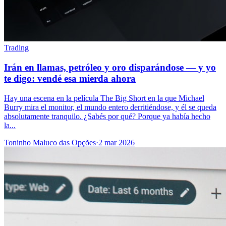
Trading
Irán en llamas, petróleo y oro disparándose — y yo
te digo: vendé esa mierda ahora
Hay una escena en la película The Big Short en la que Michael
Burry mira el monitor, el mundo entero derritiéndose, y él se queda
absolutamente tranquilo. ¿Sabés por qué? Porque ya había hecho
la...
Toninho Maluco das Opções
·
2 mar 2026