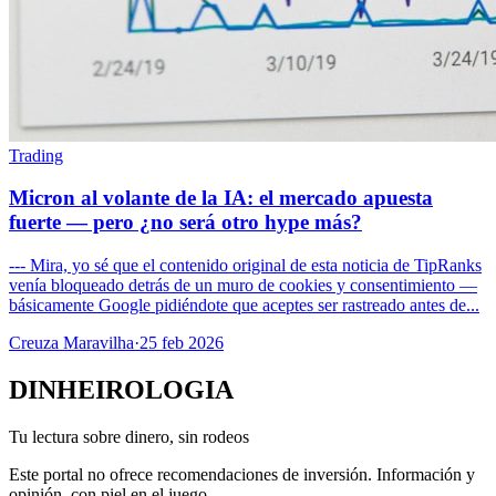
Trading
Micron al volante de la IA: el mercado apuesta
fuerte — pero ¿no será otro hype más?
--- Mira, yo sé que el contenido original de esta noticia de TipRanks
venía bloqueado detrás de un muro de cookies y consentimiento —
básicamente Google pidiéndote que aceptes ser rastreado antes de...
Creuza Maravilha
·
25 feb 2026
DINHEIROLOGIA
Tu lectura sobre dinero, sin rodeos
Este portal no ofrece recomendaciones de inversión. Información y
opinión, con piel en el juego.