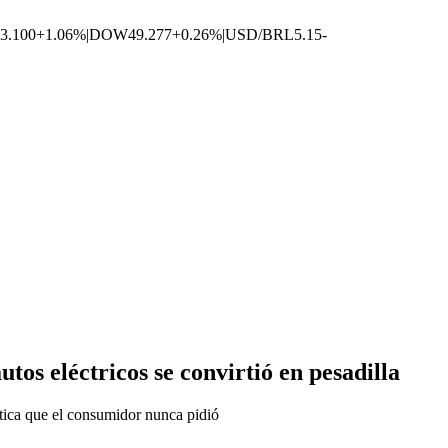
3.100
+1.06%
|
DOW
49.277
+0.26%
|
USD/BRL
5.15
-
utos eléctricos se convirtió en pesadilla
ética que el consumidor nunca pidió