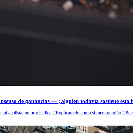
consenso de ganancias — ¿alguien todavía sostiene est
ra al analista junior y le dice: "Explícamelo como si fuera un niño." Pue