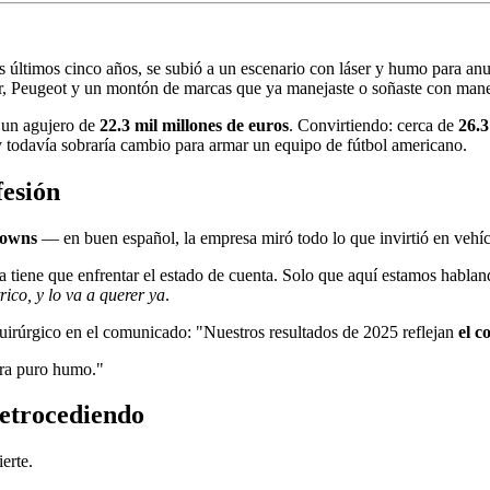
últimos cinco años, se subió a un escenario con láser y humo para anunci
r, Peugeot y un montón de marcas que ya manejaste o soñaste con mane
e un agujero de
22.3 mil millones de euros
. Convirtiendo: cerca de
26.3
y todavía sobraría cambio para armar un equipo de fútbol americano.
fesión
downs
— en buen español, la empresa miró todo lo que invirtió en vehícul
tiene que enfrentar el estado de cuenta. Solo que aquí estamos habland
rico, y lo va a querer ya
.
rúrgico en el comunicado: "Nuestros resultados de 2025 reflejan
el c
 era puro humo."
 retrocediendo
erte.