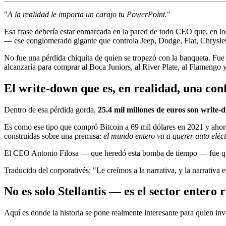
"
A la realidad le importa un carajo tu PowerPoint.
"
Esa frase debería estar enmarcada en la pared de todo CEO que, en los 
— ese conglomerado gigante que controla Jeep, Dodge, Fiat, Chrysle
No fue una pérdida chiquita de quien se tropezó con la banqueta. Fu
alcanzaría para comprar al Boca Juniors, al River Plate, al Flamengo 
El write-down que es, en realidad, una con
Dentro de esa pérdida gorda,
25.4 mil millones de euros son write-
Es como ese tipo que compró Bitcoin a 69 mil dólares en 2021 y ahora 
construidas sobre una premisa:
el mundo entero va a querer auto eléct
El CEO Antonio Filosa — que heredó esta bomba de tiempo — fue qui
Traducido del corporativés: "Le creímos a la narrativa, y la narrativa
No es solo Stellantis — es el sector entero
Aquí es donde la historia se pone realmente interesante para quien invi