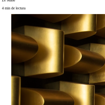
Zé Mané
4
min
de lectura