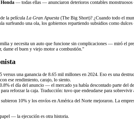
 Honda
— todas ellas — anunciaron deterioros contables monstruosos e
de la película
La Gran Apuesta
(The Big Short)? ¿Cuando todo el mund
a surfeando una ola, los gobiernos repartiendo subsidios como dulces 
lia y necesita un auto que funcione sin complicaciones — miró el precio
or, dame el buen y viejo motor a combustión."
nista
 versus una ganancia de 8.65 mil millones en 2024. Eso es una destruc
con ese rendimiento, carajo, lo siento.
0.8% el día del anuncio — el mercado ya había descontado parte del de
para reforzar la caja. Traducción: tuvo que endeudarse para sobrevivir 
subieron 10% y los envíos en América del Norte mejoraron. La empresa 
papel — la ejecución es otra historia.