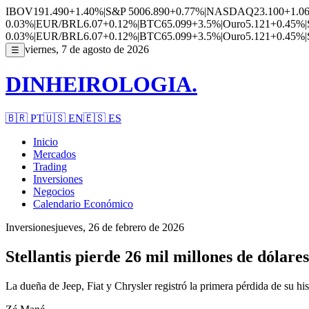
IBOV
191.490
+1.40%
|
S&P 500
6.890
+0.77%
|
NASDAQ
23.100
+1.0
0.03%
|
EUR/BRL
6.07
+0.12%
|
BTC
65.099
+3.5%
|
Ouro
5.121
+0.45%
|
0.03%
|
EUR/BRL
6.07
+0.12%
|
BTC
65.099
+3.5%
|
Ouro
5.121
+0.45%
|
viernes, 7 de agosto de 2026
☰
DINHEIROLOGIA.
🇧🇷
PT
🇺🇸
EN
🇪🇸
ES
Inicio
Mercados
Trading
Inversiones
Negocios
Calendario Económico
Inversiones
jueves, 26 de febrero de 2026
Stellantis pierde 26 mil millones de dólares
La dueña de Jeep, Fiat y Chrysler registró la primera pérdida de su h