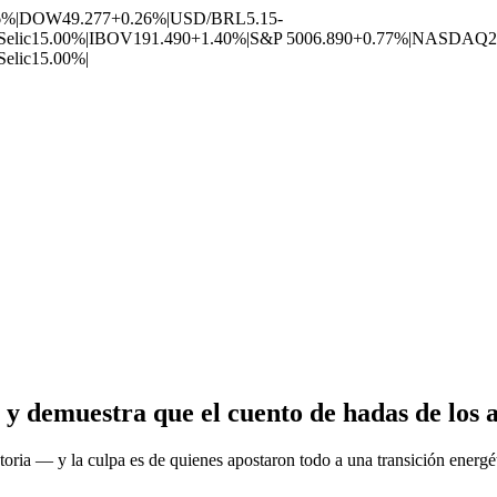
6%
|
DOW
49.277
+0.26%
|
USD/BRL
5.15
-
Selic
15.00%
|
IBOV
191.490
+1.40%
|
S&P 500
6.890
+0.77%
|
NASDAQ
2
Selic
15.00%
|
 y demuestra que el cuento de hadas de los a
istoria — y la culpa es de quienes apostaron todo a una transición energ