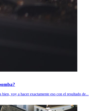
a bomba?
s bien, voy a hacer exactamente eso con el resultado de...