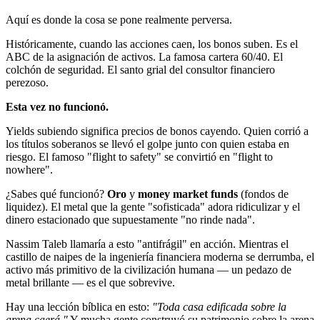
Aquí es donde la cosa se pone realmente perversa.
Históricamente, cuando las acciones caen, los bonos suben. Es el
ABC de la asignación de activos. La famosa cartera 60/40. El
colchón de seguridad. El santo grial del consultor financiero
perezoso.
Esta vez no funcionó.
Yields subiendo significa precios de bonos cayendo. Quien corrió a
los títulos soberanos se llevó el golpe junto con quien estaba en
riesgo. El famoso "flight to safety" se convirtió en "flight to
nowhere".
¿Sabes qué funcionó?
Oro
y
money market funds
(fondos de
liquidez). El metal que la gente "sofisticada" adora ridiculizar y el
dinero estacionado que supuestamente "no rinde nada".
Nassim Taleb llamaría a esto "antifrágil" en acción. Mientras el
castillo de naipes de la ingeniería financiera moderna se derrumba, el
activo más primitivo de la civilización humana — un pedazo de
metal brillante — es el que sobrevive.
Hay una lección bíblica en esto:
"Toda casa edificada sobre la
arena caerá."
Y mucha gente construyó su patrimonio sobre la arena