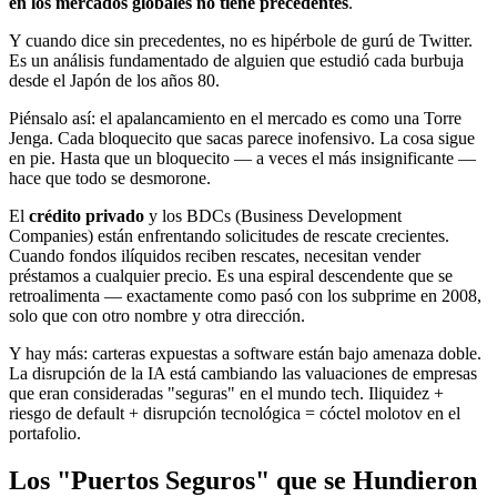
en los mercados globales no tiene precedentes
.
Y cuando dice sin precedentes, no es hipérbole de gurú de Twitter.
Es un análisis fundamentado de alguien que estudió cada burbuja
desde el Japón de los años 80.
Piénsalo así: el apalancamiento en el mercado es como una Torre
Jenga. Cada bloquecito que sacas parece inofensivo. La cosa sigue
en pie. Hasta que un bloquecito — a veces el más insignificante —
hace que todo se desmorone.
El
crédito privado
y los BDCs (Business Development
Companies) están enfrentando solicitudes de rescate crecientes.
Cuando fondos ilíquidos reciben rescates, necesitan vender
préstamos a cualquier precio. Es una espiral descendente que se
retroalimenta — exactamente como pasó con los subprime en 2008,
solo que con otro nombre y otra dirección.
Y hay más: carteras expuestas a software están bajo amenaza doble.
La disrupción de la IA está cambiando las valuaciones de empresas
que eran consideradas "seguras" en el mundo tech. Iliquidez +
riesgo de default + disrupción tecnológica = cóctel molotov en el
portafolio.
Los "Puertos Seguros" que se Hundieron