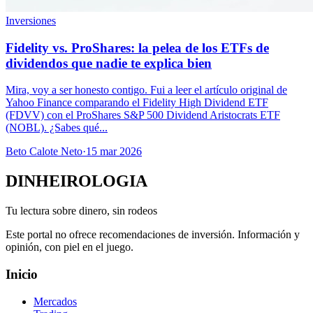
Inversiones
Fidelity vs. ProShares: la pelea de los ETFs de
dividendos que nadie te explica bien
Mira, voy a ser honesto contigo. Fui a leer el artículo original de
Yahoo Finance comparando el Fidelity High Dividend ETF
(FDVV) con el ProShares S&P 500 Dividend Aristocrats ETF
(NOBL). ¿Sabes qué...
Beto Calote Neto
·
15 mar 2026
DINHEIROLOGIA
Tu lectura sobre dinero, sin rodeos
Este portal no ofrece recomendaciones de inversión. Información y
opinión, con piel en el juego.
Inicio
Mercados