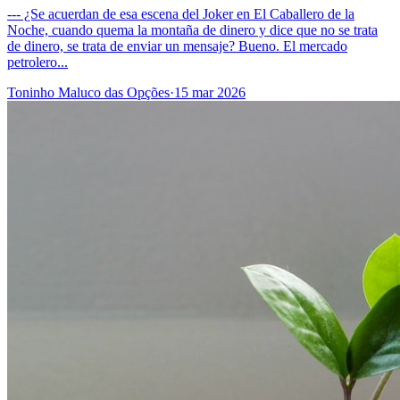
--- ¿Se acuerdan de esa escena del Joker en El Caballero de la
Noche, cuando quema la montaña de dinero y dice que no se trata
de dinero, se trata de enviar un mensaje? Bueno. El mercado
petrolero...
Toninho Maluco das Opções
·
15 mar 2026