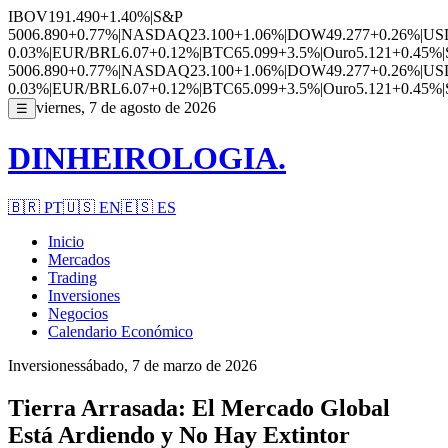
IBOV
191.490
+1.40%
|
S&P
500
6.890
+0.77%
|
NASDAQ
23.100
+1.06%
|
DOW
49.277
+0.26%
|
US
0.03%
|
EUR/BRL
6.07
+0.12%
|
BTC
65.099
+3.5%
|
Ouro
5.121
+0.45%
|
500
6.890
+0.77%
|
NASDAQ
23.100
+1.06%
|
DOW
49.277
+0.26%
|
US
0.03%
|
EUR/BRL
6.07
+0.12%
|
BTC
65.099
+3.5%
|
Ouro
5.121
+0.45%
|
viernes, 7 de agosto de 2026
☰
DINHEIROLOGIA.
🇧🇷
PT
🇺🇸
EN
🇪🇸
ES
Inicio
Mercados
Trading
Inversiones
Negocios
Calendario Económico
Inversiones
sábado, 7 de marzo de 2026
Tierra Arrasada: El Mercado Global
Está Ardiendo y No Hay Extintor