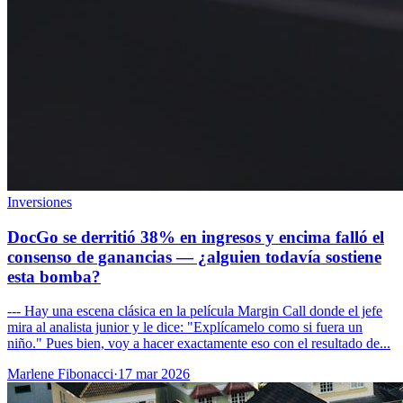
Inversiones
DocGo se derritió 38% en ingresos y encima falló el
consenso de ganancias — ¿alguien todavía sostiene
esta bomba?
--- Hay una escena clásica en la película Margin Call donde el jefe
mira al analista junior y le dice: "Explícamelo como si fuera un
niño." Pues bien, voy a hacer exactamente eso con el resultado de...
Marlene Fibonacci
·
17 mar 2026