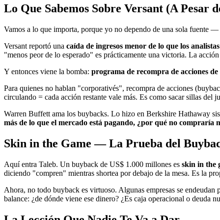
Lo Que Sabemos Sobre Versant (A Pesar d
Vamos a lo que importa, porque yo no dependo de una sola fuente — 
Versant reportó una
caída de ingresos menor de lo que los analista
"menos peor de lo esperado" es prácticamente una victoria. La acción 
Y entonces viene la bomba:
programa de recompra de acciones de 
Para quienes no hablan "corporativés", recompra de acciones (buybac
circulando = cada acción restante vale más. Es como sacar sillas del j
Warren Buffett ama los buybacks. Lo hizo en Berkshire Hathaway sis
más de lo que el mercado está pagando, ¿por qué no compraría m
Skin in the Game — La Prueba del Buyba
Aquí entra Taleb. Un buyback de US$ 1.000 millones es
skin in the
diciendo "compren" mientras shortea por debajo de la mesa. Es la pro
Ahora, no todo buyback es virtuoso. Algunas empresas se endeudan para 
balance: ¿de dónde viene ese dinero? ¿Es caja operacional o deuda n
La Lección Que Nadie Te Va a Dar