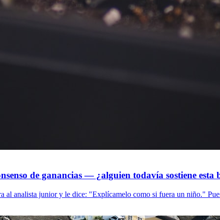
consenso de ganancias — ¿alguien todavía sostiene est
ra al analista junior y le dice: "Explícamelo como si fuera un niño." Pue