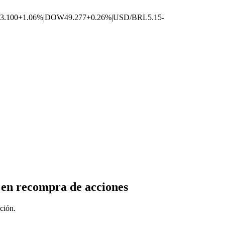
3.100
+1.06%
|
DOW
49.277
+0.26%
|
USD/BRL
5.15
-
 en recompra de acciones
ción.