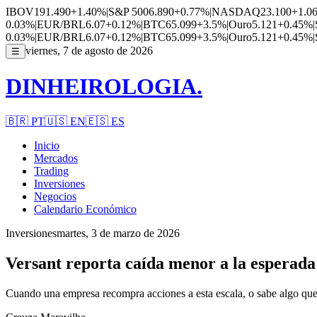
IBOV
191.490
+1.40%
|
S&P 500
6.890
+0.77%
|
NASDAQ
23.100
+1.0
0.03%
|
EUR/BRL
6.07
+0.12%
|
BTC
65.099
+3.5%
|
Ouro
5.121
+0.45%
|
0.03%
|
EUR/BRL
6.07
+0.12%
|
BTC
65.099
+3.5%
|
Ouro
5.121
+0.45%
|
viernes, 7 de agosto de 2026
☰
DINHEIROLOGIA.
🇧🇷
PT
🇺🇸
EN
🇪🇸
ES
Inicio
Mercados
Trading
Inversiones
Negocios
Calendario Económico
Inversiones
martes, 3 de marzo de 2026
Versant reporta caída menor a la esperad
Cuando una empresa recompra acciones a esta escala, o sabe algo que 