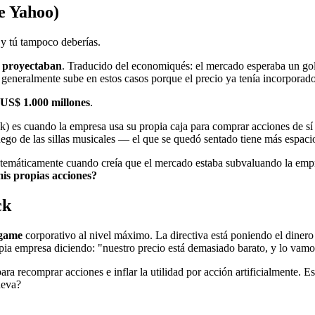
e Yahoo)
y tú tampoco deberías.
s proyectaban
. Traducido del economiqués: el mercado esperaba un golp
generalmente sube en estos casos porque el precio ya tenía incorporado 
US$ 1.000 millones
.
k) es cuando la empresa usa su propia caja para comprar acciones de s
uego de las sillas musicales — el que se quedó sentado tiene más espaci
temáticamente cuando creía que el mercado estaba subvaluando la empre
is propias acciones?
ck
 game
corporativo al nivel máximo. La directiva está poniendo el dinero 
pia empresa diciendo: "nuestro precio está demasiado barato, y lo vamos
recomprar acciones e inflar la utilidad por acción artificialmente. Eso
ueva?