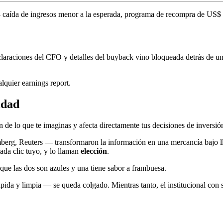
nt — caída de ingresos menor a la esperada, programa de recompra de U
claraciones del CFO y detalles del buyback vino bloqueada detrás de un
lquier earnings report.
idad
de lo que te imaginas y afecta directamente tus decisiones de inversió
erg, Reuters — transformaron la información en una mercancía bajo llav
cada clic tuyo, y lo llaman
elección
.
o que las dos son azules y una tiene sabor a frambuesa.
pida y limpia — se queda colgado. Mientras tanto, el institucional con 