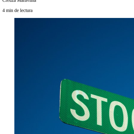
Creuza Maravilha
4
min
de lectura