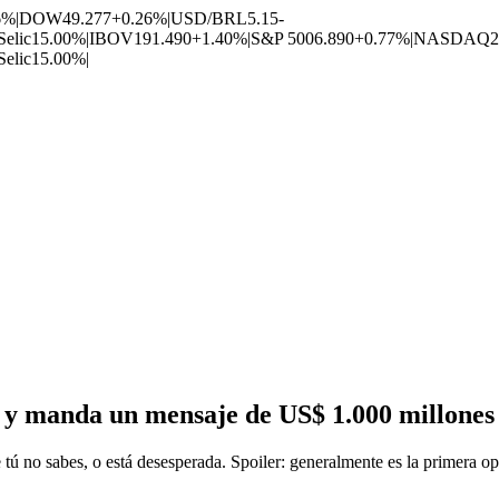
6%
|
DOW
49.277
+0.26%
|
USD/BRL
5.15
-
Selic
15.00%
|
IBOV
191.490
+1.40%
|
S&P 500
6.890
+0.77%
|
NASDAQ
2
Selic
15.00%
|
a y manda un mensaje de US$ 1.000 millones
tú no sabes, o está desesperada. Spoiler: generalmente es la primera op