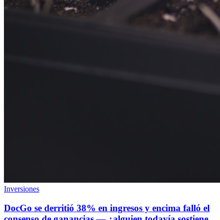
Inversiones
DocGo se derritió 38% en ingresos y encima falló el
consenso de ganancias — ¿alguien todavía sostiene