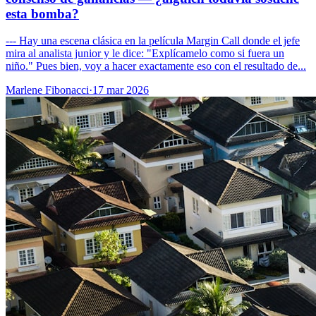
esta bomba?
--- Hay una escena clásica en la película Margin Call donde el jefe
mira al analista junior y le dice: "Explícamelo como si fuera un
niño." Pues bien, voy a hacer exactamente eso con el resultado de...
Marlene Fibonacci
·
17 mar 2026