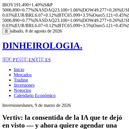
IBOV
191.490
+1.40%
|
S&P
500
6.890
+0.77%
|
NASDAQ
23.100
+1.06%
|
DOW
49.277
+0.26%
|
US
0.03%
|
EUR/BRL
6.07
+0.12%
|
BTC
65.099
+3.5%
|
Ouro
5.121
+0.45%
|
500
6.890
+0.77%
|
NASDAQ
23.100
+1.06%
|
DOW
49.277
+0.26%
|
US
0.03%
|
EUR/BRL
6.07
+0.12%
|
BTC
65.099
+3.5%
|
Ouro
5.121
+0.45%
|
sábado, 8 de agosto de 2026
☰
DINHEIROLOGIA.
🇧🇷
PT
🇺🇸
EN
🇪🇸
ES
Inicio
Mercados
Trading
Inversiones
Negocios
Calendario Económico
Inversiones
lunes, 9 de marzo de 2026
Vertiv: la consentida de la IA que te dejó
en visto — y ahora quiere agendar una