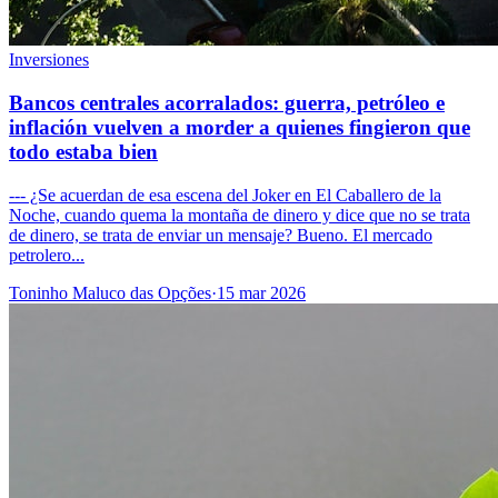
Inversiones
Bancos centrales acorralados: guerra, petróleo e
inflación vuelven a morder a quienes fingieron que
todo estaba bien
--- ¿Se acuerdan de esa escena del Joker en El Caballero de la
Noche, cuando quema la montaña de dinero y dice que no se trata
de dinero, se trata de enviar un mensaje? Bueno. El mercado
petrolero...
Toninho Maluco das Opções
·
15 mar 2026