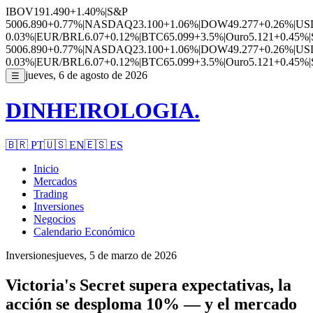
IBOV
191.490
+1.40%
|
S&P
500
6.890
+0.77%
|
NASDAQ
23.100
+1.06%
|
DOW
49.277
+0.26%
|
US
0.03%
|
EUR/BRL
6.07
+0.12%
|
BTC
65.099
+3.5%
|
Ouro
5.121
+0.45%
|
500
6.890
+0.77%
|
NASDAQ
23.100
+1.06%
|
DOW
49.277
+0.26%
|
US
0.03%
|
EUR/BRL
6.07
+0.12%
|
BTC
65.099
+3.5%
|
Ouro
5.121
+0.45%
|
jueves, 6 de agosto de 2026
☰
DINHEIROLOGIA.
🇧🇷
PT
🇺🇸
EN
🇪🇸
ES
Inicio
Mercados
Trading
Inversiones
Negocios
Calendario Económico
Inversiones
jueves, 5 de marzo de 2026
Victoria's Secret supera expectativas, la
acción se desploma 10% — y el mercado