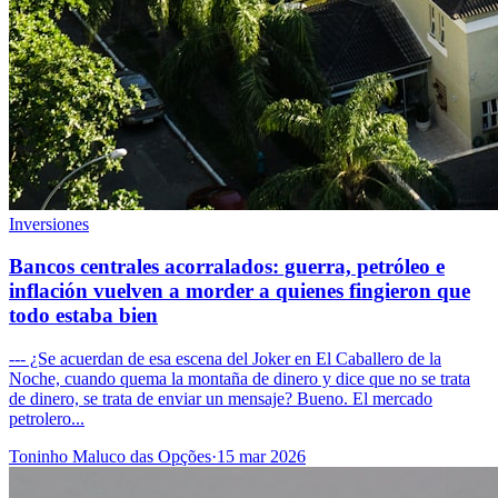
Inversiones
Bancos centrales acorralados: guerra, petróleo e
inflación vuelven a morder a quienes fingieron que
todo estaba bien
--- ¿Se acuerdan de esa escena del Joker en El Caballero de la
Noche, cuando quema la montaña de dinero y dice que no se trata
de dinero, se trata de enviar un mensaje? Bueno. El mercado
petrolero...
Toninho Maluco das Opções
·
15 mar 2026