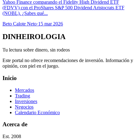
Yahoo Finance comparando el Fidelity High Dividend ETF
(FDVV) con el ProShares S&P 500 Dividend Aristocrats ETF
(NOBL). ¿Sabes qué...
Beto Calote Neto
·
15 mar 2026
DINHEIROLOGIA
Tu lectura sobre dinero, sin rodeos
Este portal no ofrece recomendaciones de inversión. Información y
opinión, con piel en el juego.
Inicio
Mercados
Trading
Inversiones
Negocios
Calendario Económico
Acerca de
Est. 2008