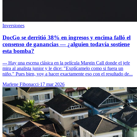
Inversiones
DocGo se derritió 38% en ingresos y encima falló el
consenso de ganancias — ¿alguien todavía sostiene
esta bomba?
--- Hay una escena clásica en la película Margin Call donde el jefe
mira al analista junior y le dice: "Explícamelo como si fuera un
niño." Pues bien, voy a hacer exactamente eso con el resultado de...
Marlene Fibonacci
·
17 mar 2026