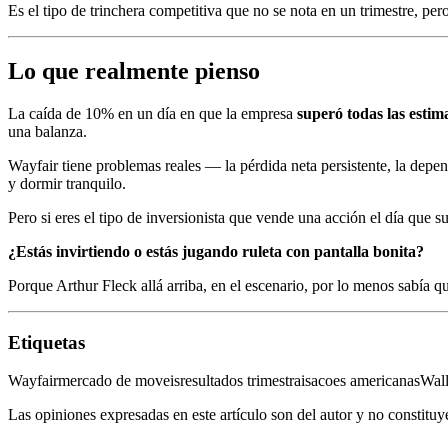
Es el tipo de trinchera competitiva que no se nota en un trimestre, per
Lo que realmente pienso
La caída de 10% en un día en que la empresa
superó todas las estim
una balanza.
Wayfair tiene problemas reales — la pérdida neta persistente, la de
y dormir tranquilo.
Pero si eres el tipo de inversionista que vende una acción el día que 
¿Estás invirtiendo o estás jugando ruleta con pantalla bonita?
Porque Arthur Fleck allá arriba, en el escenario, por lo menos sabía q
Etiquetas
Wayfair
mercado de moveis
resultados trimestrais
acoes americanas
Wall
Las opiniones expresadas en este artículo son del autor y no constitu