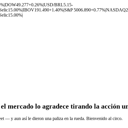
6%
|
DOW
49.277
+0.26%
|
USD/BRL
5.15
-
Selic
15.00%
|
IBOV
191.490
+1.40%
|
S&P 500
6.890
+0.77%
|
NASDAQ
2
Selic
15.00%
|
 el mercado lo agradece tirando la acción 
et — y aun así le dieron una paliza en la rueda. Bienvenido al circo.