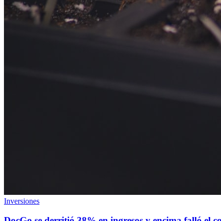
Inversiones
DocGo se derritió 38% en ingresos y encima falló el 