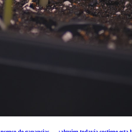
consenso de ganancias — ¿alguien todavía sostiene est