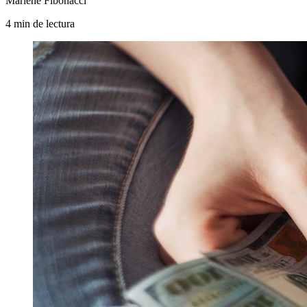
Marlene Fibonacci
4
min
de lectura