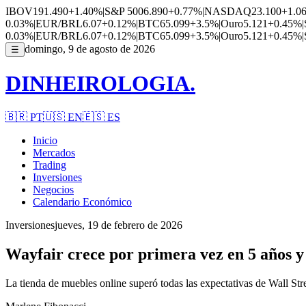
IBOV
191.490
+1.40%
|
S&P 500
6.890
+0.77%
|
NASDAQ
23.100
+1.0
0.03%
|
EUR/BRL
6.07
+0.12%
|
BTC
65.099
+3.5%
|
Ouro
5.121
+0.45%
|
0.03%
|
EUR/BRL
6.07
+0.12%
|
BTC
65.099
+3.5%
|
Ouro
5.121
+0.45%
|
domingo, 9 de agosto de 2026
☰
DINHEIROLOGIA.
🇧🇷
PT
🇺🇸
EN
🇪🇸
ES
Inicio
Mercados
Trading
Inversiones
Negocios
Calendario Económico
Inversiones
jueves, 19 de febrero de 2026
Wayfair crece por primera vez en 5 años y
La tienda de muebles online superó todas las expectativas de Wall Stre