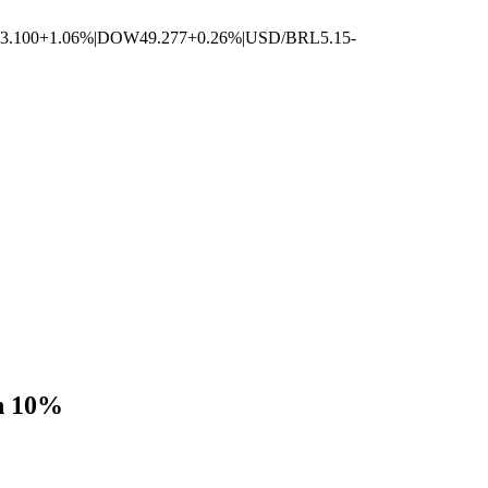
3.100
+1.06%
|
DOW
49.277
+0.26%
|
USD/BRL
5.15
-
un 10%