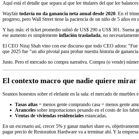
Aquí está el detalle que separa al que lee titulares del que lee balances
Wayfair
todavía no da ganancia neta anual desde 2020
. En el trim
progreso, pero Wall Street tiene la paciencia de un niño de 5 años en 
Y hay más: el ticket promedio subió de US$ 290 a US$ 301. Suena gen
ese aumento es simplemente
inflación trasladada
, no necesariamente
El CEO Niraj Shah vino con ese discurso que todo CEO adora: "Fue 
que 2025 fue "un año pivotal para probar nuestra historia de ganancia
Justo. Pero el mercado no compra narrativa. Compra (o vende) númer
El contexto macro que nadie quiere mirar
Seamos honestos sobre el elefante en la sala: el mercado de muebles 
Tasas altas
= menos gente comprando casa = menos gente amu
Aranceles
sobre importaciones pesando en el costo de los fabri
Ventas de viviendas residenciales
estancadas.
En un escenario así, crecer 5% y ganar market share es, objetivament
pagar precio de Restoration Hardware va a terminar ahí. Y la empresa i