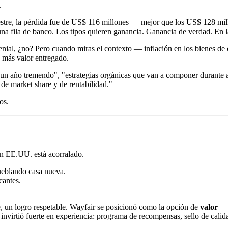
.
estre, la pérdida fue de US$ 116 millones — mejor que los US$ 128 millo
una fila de banco. Los tipos quieren ganancia. Ganancia de verdad. En la
ial, ¿no? Pero cuando miras el contexto — inflación en los bienes de 
 más valor entregado.
un año tremendo", "estrategias orgánicas que van a componer durante 
 de market share y de rentabilidad."
os.
en EE.UU. está acorralado.
eblando casa nueva.
cantes.
e, un logro respetable. Wayfair se posicionó como la opción de
valor
— e
nvirtió fuerte en experiencia: programa de recompensas, sello de calida