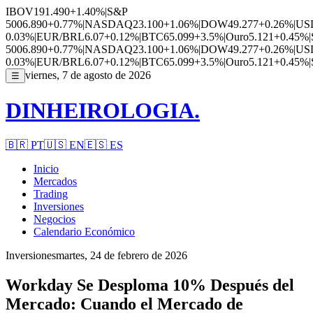
IBOV
191.490
+1.40%
|
S&P
500
6.890
+0.77%
|
NASDAQ
23.100
+1.06%
|
DOW
49.277
+0.26%
|
US
0.03%
|
EUR/BRL
6.07
+0.12%
|
BTC
65.099
+3.5%
|
Ouro
5.121
+0.45%
|
500
6.890
+0.77%
|
NASDAQ
23.100
+1.06%
|
DOW
49.277
+0.26%
|
US
0.03%
|
EUR/BRL
6.07
+0.12%
|
BTC
65.099
+3.5%
|
Ouro
5.121
+0.45%
|
viernes, 7 de agosto de 2026
☰
DINHEIROLOGIA.
🇧🇷
PT
🇺🇸
EN
🇪🇸
ES
Inicio
Mercados
Trading
Inversiones
Negocios
Calendario Económico
Inversiones
martes, 24 de febrero de 2026
Workday Se Desploma 10% Después del
Mercado: Cuando el Mercado de