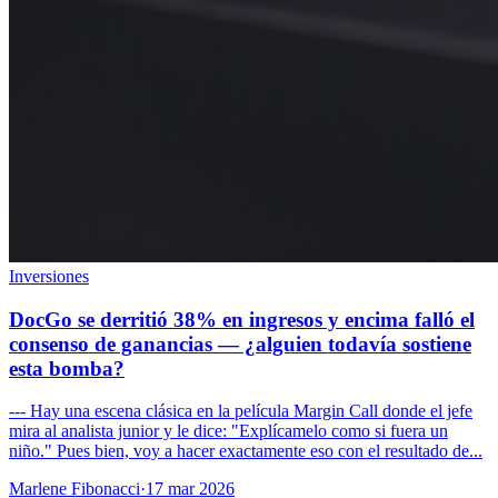
Inversiones
DocGo se derritió 38% en ingresos y encima falló el
consenso de ganancias — ¿alguien todavía sostiene
esta bomba?
--- Hay una escena clásica en la película Margin Call donde el jefe
mira al analista junior y le dice: "Explícamelo como si fuera un
niño." Pues bien, voy a hacer exactamente eso con el resultado de...
Marlene Fibonacci
·
17 mar 2026