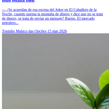
todo estaba bien
--- ¿Se acuerdan de esa escena del Joker en El Caballero de la
Noche, cuando quema la montaña de dinero y dice que no se trata
de dinero, se trata de enviar un mensaje? Bueno. El mercado
petrolero...
Toninho Maluco das Opções
·
15 mar 2026