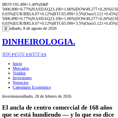
IBOV
191.490
+1.40%
|
S&P
500
6.890
+0.77%
|
NASDAQ
23.100
+1.06%
|
DOW
49.277
+0.26%
|
US
0.03%
|
EUR/BRL
6.07
+0.12%
|
BTC
65.099
+3.5%
|
Ouro
5.121
+0.45%
|
500
6.890
+0.77%
|
NASDAQ
23.100
+1.06%
|
DOW
49.277
+0.26%
|
US
0.03%
|
EUR/BRL
6.07
+0.12%
|
BTC
65.099
+3.5%
|
Ouro
5.121
+0.45%
|
sábado, 8 de agosto de 2026
☰
DINHEIROLOGIA.
🇧🇷
PT
🇺🇸
EN
🇪🇸
ES
Inicio
Mercados
Trading
Inversiones
Negocios
Calendario Económico
Inversiones
sábado, 28 de febrero de 2026
El ancla de centro comercial de 168 años
que se está hundiendo — y lo que eso dice