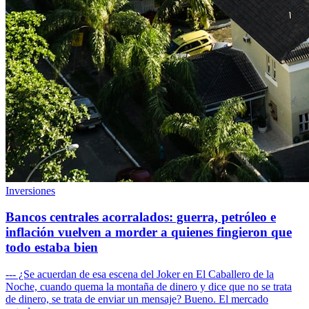
Inversiones
Bancos centrales acorralados: guerra, petróleo e
inflación vuelven a morder a quienes fingieron que
todo estaba bien
--- ¿Se acuerdan de esa escena del Joker en El Caballero de la
Noche, cuando quema la montaña de dinero y dice que no se trata
de dinero, se trata de enviar un mensaje? Bueno. El mercado