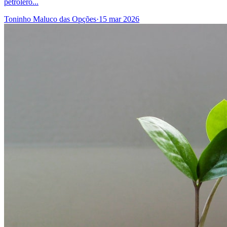
petrolero...
Toninho Maluco das Opções
·
15 mar 2026