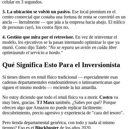
celular en 3 segundos.
3. La ubicación se volvió un pasivo.
Ese local premium en el
centro comercial que costaba una fortuna de renta se convirtió en un
ancla — literalmente — que jala a la empresa hacia abajo. El tráfico
de personas cayó, los costos fijos no.
4. Gestión que mira por el retrovisor.
En vez de reinventar el
modelo, los ejecutivos se la pasan intentando optimizar lo que ya
murió. Como dijo Taleb:
"No se repara un avión en caída libre
optimizando el servicio a bordo."
Qué Significa Esto Para el Inversionista
Si tienes dinero en retail físico tradicional — especialmente esas
cadenas departamentales estadounidenses o latinoamericanas que
siguen el mismo modelo — enciende la luz amarilla.
No estoy diciendo que todo el retail físico va a morir.
Costco
va
muy bien, gracias.
TJ Maxx
también. ¿Sabes por qué? Porque
ofrecen algo que Amazon no puede replicar fácilmente:
descubrimiento, precio agresivo y experiencia de "caza del tesoro".
Pero tienda departamental genérica, con todo y nada al mismo
tiempo? Eso es el
Blockbuster
de los años 2020.