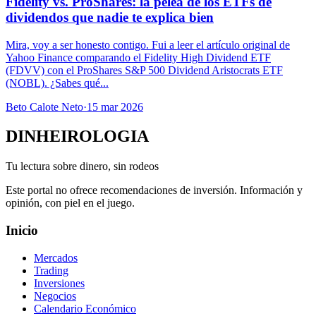
Fidelity vs. ProShares: la pelea de los ETFs de
dividendos que nadie te explica bien
Mira, voy a ser honesto contigo. Fui a leer el artículo original de
Yahoo Finance comparando el Fidelity High Dividend ETF
(FDVV) con el ProShares S&P 500 Dividend Aristocrats ETF
(NOBL). ¿Sabes qué...
Beto Calote Neto
·
15 mar 2026
DINHEIROLOGIA
Tu lectura sobre dinero, sin rodeos
Este portal no ofrece recomendaciones de inversión. Información y
opinión, con piel en el juego.
Inicio
Mercados
Trading
Inversiones
Negocios
Calendario Económico