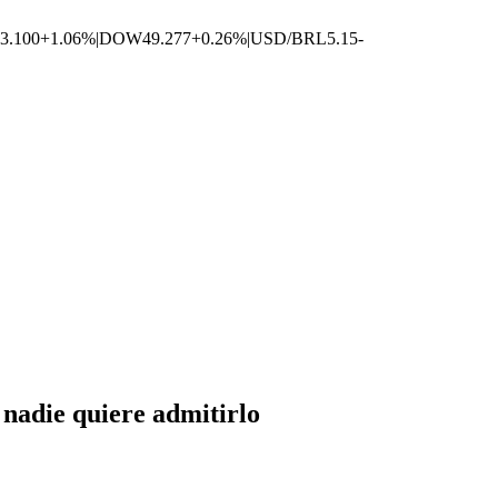
3.100
+1.06%
|
DOW
49.277
+0.26%
|
USD/BRL
5.15
-
 nadie quiere admitirlo