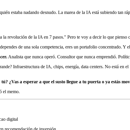
quién estaba nadando desnudo. La marea de la IA está subiendo tan rápi
la revolución de la IA en 7 pasos." Pero te voy a decir lo que pienso 
dependes de una sola competencia, eres un portafolio concentrado. Y el
cer.
Analista que nunca operó. Consultor que nunca emprendió. Polític
ande? Infraestructura de IA, chips, energía, data centers. No está en 
 tú? ¿Vas a esperar a que el susto llegue a tu puerta o ya estás mov
dó el memo.
ao digital
yen recomendación de inversión.