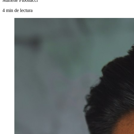
Marlene Fibonacci
4
min
de lectura