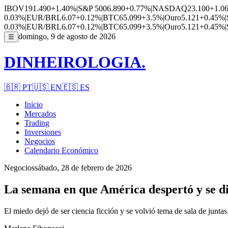
IBOV
191.490
+1.40%
|
S&P 500
6.890
+0.77%
|
NASDAQ
23.100
+1.0
0.03%
|
EUR/BRL
6.07
+0.12%
|
BTC
65.099
+3.5%
|
Ouro
5.121
+0.45%
|
0.03%
|
EUR/BRL
6.07
+0.12%
|
BTC
65.099
+3.5%
|
Ouro
5.121
+0.45%
|
domingo, 9 de agosto de 2026
☰
DINHEIROLOGIA.
🇧🇷
PT
🇺🇸
EN
🇪🇸
ES
Inicio
Mercados
Trading
Inversiones
Negocios
Calendario Económico
Negocios
sábado, 28 de febrero de 2026
La semana en que América despertó y se dio
El miedo dejó de ser ciencia ficción y se volvió tema de sala de juntas