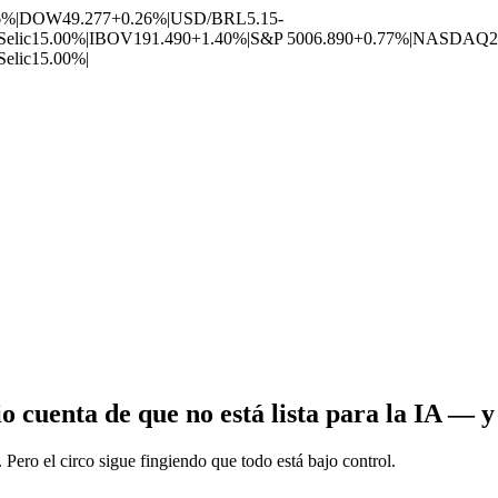
6%
|
DOW
49.277
+0.26%
|
USD/BRL
5.15
-
Selic
15.00%
|
IBOV
191.490
+1.40%
|
S&P 500
6.890
+0.77%
|
NASDAQ
2
Selic
15.00%
|
 cuenta de que no está lista para la IA — y
. Pero el circo sigue fingiendo que todo está bajo control.