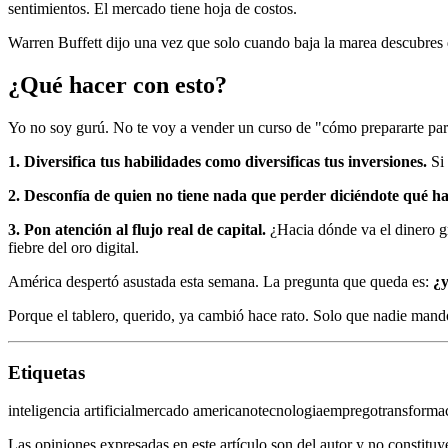
sentimientos. El mercado tiene hoja de costos.
Warren Buffett dijo una vez que solo cuando baja la marea descubres 
¿Qué hacer con esto?
Yo no soy gurú. No te voy a vender un curso de "cómo prepararte para 
1. Diversifica tus habilidades como diversificas tus inversiones.
Si 
2. Desconfía de quien no tiene nada que perder diciéndote qué ha
3. Pon atención al flujo real de capital.
¿Hacia dónde va el dinero gr
fiebre del oro digital.
América despertó asustada esta semana. La pregunta que queda es:
¿y
Porque el tablero, querido, ya cambió hace rato. Solo que nadie man
Etiquetas
inteligencia artificial
mercado americano
tecnologia
emprego
transformac
Las opiniones expresadas en este artículo son del autor y no constitu