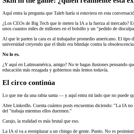
Skin in the game: ¿quién realmente está e
Aquí entra la pregunta que Taleb haría si estuviera en esta conversaci
¿Los CEOs de Big Tech que le meten la IA a la fuerza al mercado? Esos 
unos cuantos miles de millones en el bolsillo y un "pedido de disculp
Al que le parten la cara es al trabajador promedio americano. El tipo 
universidad creyendo que el título era blindaje contra la obsolescencia
No lo es.
¿Y aquí en Latinoamérica, amigo? No te hagas ilusiones pensando que
educación más rezagada y gobiernos más lentos todavía.
El circo continúa
Lo que me da una rabia santa — y aquí entra mi lado que no puede q
Abre LinkedIn. Cuenta cuántos posts encuentras diciendo: "La IA no te
del "trabaja mientras ellos duermen."
Carajo, la realidad es más brutal que eso.
La IA sí va a reemplazar a un chingo de gente. Punto. No es pesimis