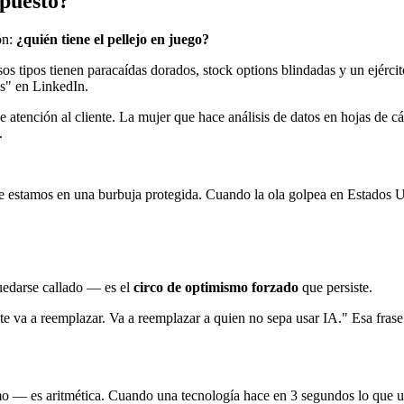
xpuesto?
ón:
¿quién tiene el pellejo en juego?
tipos tienen paracaídas dorados, stock options blindadas y un ejército 
as" en LinkedIn.
de atención al cliente. La mujer que hace análisis de datos en hojas de 
.
 estamos en una burbuja protegida. Cuando la ola golpea en Estados Uni
uedarse callado — es el
circo de optimismo forzado
que persiste.
 va a reemplazar. Va a reemplazar a quien no sepa usar IA." Esa frase 
mo — es aritmética. Cuando una tecnología hace en 3 segundos lo que 