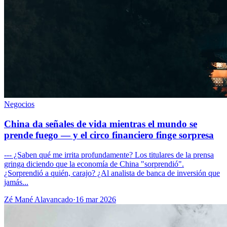
Negocios
China da señales de vida mientras el mundo se
prende fuego — y el circo financiero finge sorpresa
--- ¿Saben qué me irrita profundamente? Los titulares de la prensa
gringa diciendo que la economía de China "sorprendió".
¿Sorprendió a quién, carajo? ¿Al analista de banca de inversión que
jamás...
Zé Mané Alavancado
·
16 mar 2026