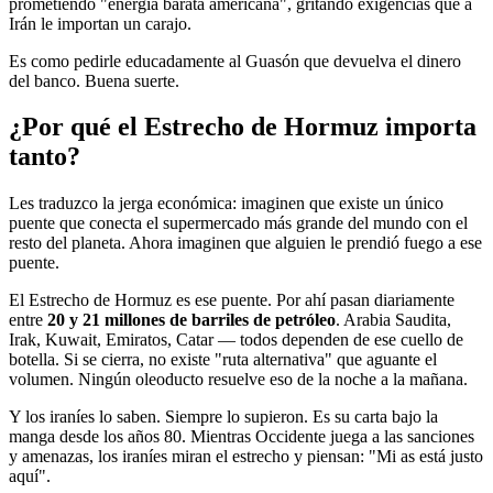
prometiendo "energía barata americana", gritando exigencias que a
Irán le importan un carajo.
Es como pedirle educadamente al Guasón que devuelva el dinero
del banco. Buena suerte.
¿Por qué el Estrecho de Hormuz importa
tanto?
Les traduzco la jerga económica: imaginen que existe un único
puente que conecta el supermercado más grande del mundo con el
resto del planeta. Ahora imaginen que alguien le prendió fuego a ese
puente.
El Estrecho de Hormuz es ese puente. Por ahí pasan diariamente
entre
20 y 21 millones de barriles de petróleo
. Arabia Saudita,
Irak, Kuwait, Emiratos, Catar — todos dependen de ese cuello de
botella. Si se cierra, no existe "ruta alternativa" que aguante el
volumen. Ningún oleoducto resuelve eso de la noche a la mañana.
Y los iraníes lo saben. Siempre lo supieron. Es su carta bajo la
manga desde los años 80. Mientras Occidente juega a las sanciones
y amenazas, los iraníes miran el estrecho y piensan: "Mi as está justo
aquí".