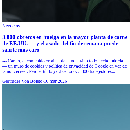
Negocios
3.800 obreros en huelga en la mayor planta de carne
de EE.UU. — y el asado del fin de semana puede
salirte más caro
--- Carajo, el contenido original de la nota vino todo hecho mierda
— un muro de cookies y política de privacidad de Google en vez de
la noticia real. Pero el título ya dice todo: 3.800 trabajadores...
Gertrudes Von Boleto
·
16 mar 2026