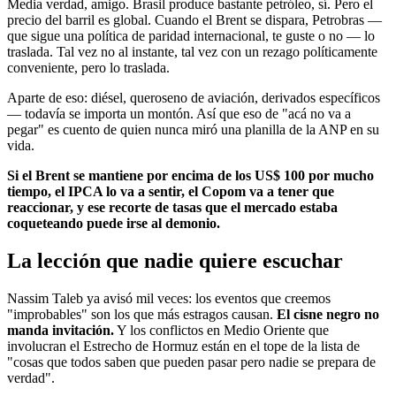
Media verdad, amigo. Brasil produce bastante petróleo, sí. Pero el
precio del barril es global. Cuando el Brent se dispara, Petrobras —
que sigue una política de paridad internacional, te guste o no — lo
traslada. Tal vez no al instante, tal vez con un rezago políticamente
conveniente, pero lo traslada.
Aparte de eso: diésel, queroseno de aviación, derivados específicos
— todavía se importa un montón. Así que eso de "acá no va a
pegar" es cuento de quien nunca miró una planilla de la ANP en su
vida.
Si el Brent se mantiene por encima de los US$ 100 por mucho
tiempo, el IPCA lo va a sentir, el Copom va a tener que
reaccionar, y ese recorte de tasas que el mercado estaba
coqueteando puede irse al demonio.
La lección que nadie quiere escuchar
Nassim Taleb ya avisó mil veces: los eventos que creemos
"improbables" son los que más estragos causan.
El cisne negro no
manda invitación.
Y los conflictos en Medio Oriente que
involucran el Estrecho de Hormuz están en el tope de la lista de
"cosas que todos saben que pueden pasar pero nadie se prepara de
verdad".