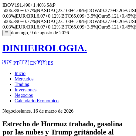
IBOV
191.490
+1.40%
|
S&P
500
6.890
+0.77%
|
NASDAQ
23.100
+1.06%
|
DOW
49.277
+0.26%
|
US
0.03%
|
EUR/BRL
6.07
+0.12%
|
BTC
65.099
+3.5%
|
Ouro
5.121
+0.45%
|
500
6.890
+0.77%
|
NASDAQ
23.100
+1.06%
|
DOW
49.277
+0.26%
|
US
0.03%
|
EUR/BRL
6.07
+0.12%
|
BTC
65.099
+3.5%
|
Ouro
5.121
+0.45%
|
domingo, 9 de agosto de 2026
☰
DINHEIROLOGIA.
🇧🇷
PT
🇺🇸
EN
🇪🇸
ES
Inicio
Mercados
Trading
Inversiones
Negocios
Calendario Económico
Negocios
lunes, 16 de marzo de 2026
Estrecho de Hormuz trabado, gasolina
por las nubes y Trump gritándole al