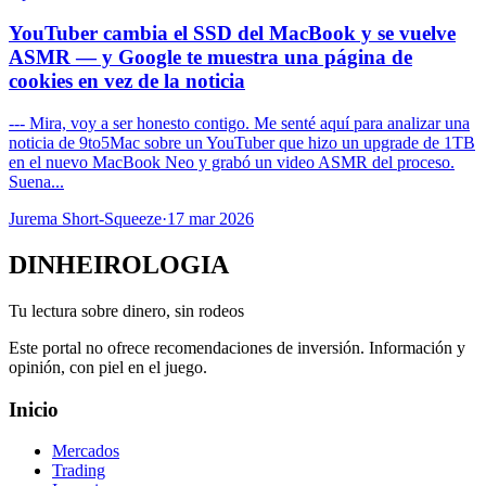
YouTuber cambia el SSD del MacBook y se vuelve
ASMR — y Google te muestra una página de
cookies en vez de la noticia
--- Mira, voy a ser honesto contigo. Me senté aquí para analizar una
noticia de 9to5Mac sobre un YouTuber que hizo un upgrade de 1TB
en el nuevo MacBook Neo y grabó un video ASMR del proceso.
Suena...
Jurema Short-Squeeze
·
17 mar 2026
DINHEIROLOGIA
Tu lectura sobre dinero, sin rodeos
Este portal no ofrece recomendaciones de inversión. Información y
opinión, con piel en el juego.
Inicio
Mercados
Trading