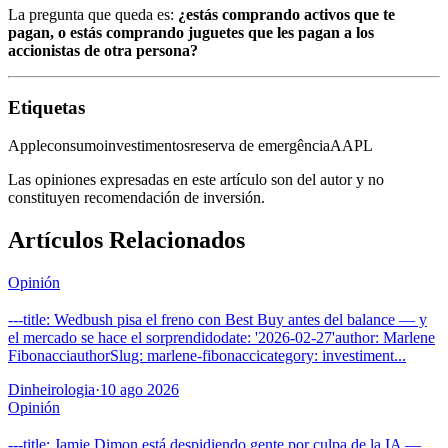
La pregunta que queda es:
¿estás comprando activos que te
pagan, o estás comprando juguetes que les pagan a los
accionistas de otra persona?
Etiquetas
Apple
consumo
investimentos
reserva de emergência
AAPL
Las opiniones expresadas en este artículo son del autor y no
constituyen recomendación de inversión.
Artículos Relacionados
Opinión
---title: Wedbush pisa el freno con Best Buy antes del balance — y
el mercado se hace el sorprendidodate: '2026-02-27'author: Marlene
FibonacciauthorSlug: marlene-fibonaccicategory: investiment...
Dinheirologia
·
10 ago 2026
Opinión
---title: Jamie Dimon está despidiendo gente por culpa de la IA —