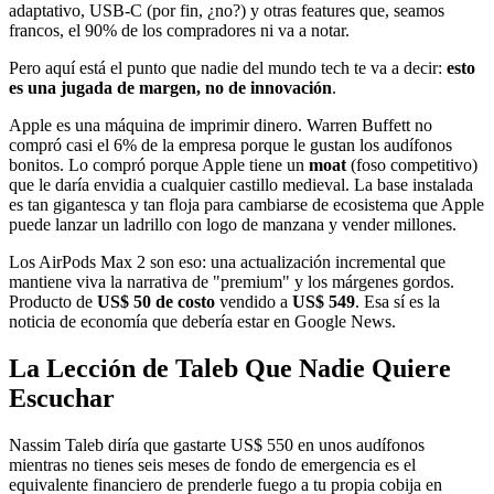
adaptativo, USB-C (por fin, ¿no?) y otras features que, seamos
francos, el 90% de los compradores ni va a notar.
Pero aquí está el punto que nadie del mundo tech te va a decir:
esto
es una jugada de margen, no de innovación
.
Apple es una máquina de imprimir dinero. Warren Buffett no
compró casi el 6% de la empresa porque le gustan los audífonos
bonitos. Lo compró porque Apple tiene un
moat
(foso competitivo)
que le daría envidia a cualquier castillo medieval. La base instalada
es tan gigantesca y tan floja para cambiarse de ecosistema que Apple
puede lanzar un ladrillo con logo de manzana y vender millones.
Los AirPods Max 2 son eso: una actualización incremental que
mantiene viva la narrativa de "premium" y los márgenes gordos.
Producto de
US$ 50 de costo
vendido a
US$ 549
. Esa sí es la
noticia de economía que debería estar en Google News.
La Lección de Taleb Que Nadie Quiere
Escuchar
Nassim Taleb diría que gastarte US$ 550 en unos audífonos
mientras no tienes seis meses de fondo de emergencia es el
equivalente financiero de prenderle fuego a tu propia cobija en