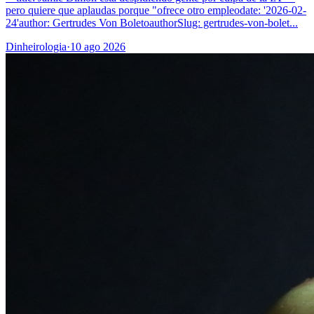
pero quiere que aplaudas porque "ofrece otro empleodate: '2026-02-
24'author: Gertrudes Von BoletoauthorSlug: gertrudes-von-bolet...
Dinheirologia
·
10 ago 2026