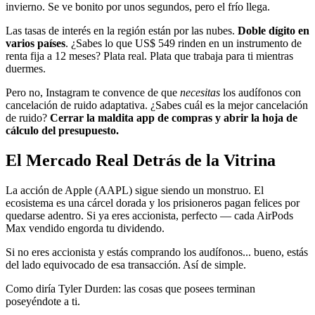
invierno. Se ve bonito por unos segundos, pero el frío llega.
Las tasas de interés en la región están por las nubes.
Doble dígito en
varios países
. ¿Sabes lo que US$ 549 rinden en un instrumento de
renta fija a 12 meses? Plata real. Plata que trabaja para ti mientras
duermes.
Pero no, Instagram te convence de que
necesitas
los audífonos con
cancelación de ruido adaptativa. ¿Sabes cuál es la mejor cancelación
de ruido?
Cerrar la maldita app de compras y abrir la hoja de
cálculo del presupuesto.
El Mercado Real Detrás de la Vitrina
La acción de Apple (AAPL) sigue siendo un monstruo. El
ecosistema es una cárcel dorada y los prisioneros pagan felices por
quedarse adentro. Si ya eres accionista, perfecto — cada AirPods
Max vendido engorda tu dividendo.
Si no eres accionista y estás comprando los audífonos... bueno, estás
del lado equivocado de esa transacción. Así de simple.
Como diría Tyler Durden: las cosas que posees terminan
poseyéndote a ti.