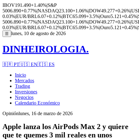
IBOV
191.490
+1.40%
|
S&P
500
6.890
+0.77%
|
NASDAQ
23.100
+1.06%
|
DOW
49.277
+0.26%
|
US
0.03%
|
EUR/BRL
6.07
+0.12%
|
BTC
65.099
+3.5%
|
Ouro
5.121
+0.45%
|
500
6.890
+0.77%
|
NASDAQ
23.100
+1.06%
|
DOW
49.277
+0.26%
|
US
0.03%
|
EUR/BRL
6.07
+0.12%
|
BTC
65.099
+3.5%
|
Ouro
5.121
+0.45%
|
lunes, 10 de agosto de 2026
☰
DINHEIROLOGIA.
🇧🇷
PT
🇺🇸
EN
🇪🇸
ES
Inicio
Mercados
Trading
Inversiones
Negocios
Calendario Económico
Opinión
lunes, 16 de marzo de 2026
Apple lanza los AirPods Max 2 y quiere
que te quemes 3 mil reales en unos