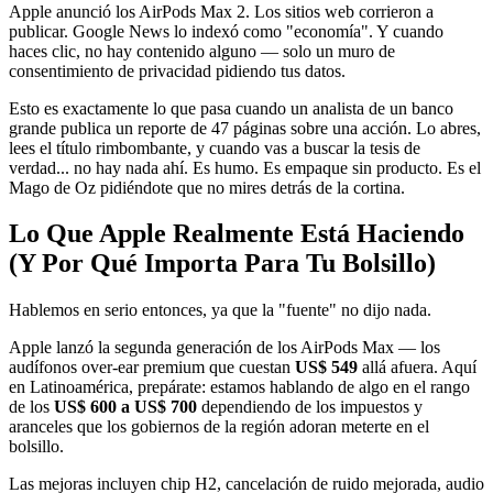
Apple anunció los AirPods Max 2. Los sitios web corrieron a
publicar. Google News lo indexó como "economía". Y cuando
haces clic, no hay contenido alguno — solo un muro de
consentimiento de privacidad pidiendo tus datos.
Esto es exactamente lo que pasa cuando un analista de un banco
grande publica un reporte de 47 páginas sobre una acción. Lo abres,
lees el título rimbombante, y cuando vas a buscar la tesis de
verdad... no hay nada ahí. Es humo. Es empaque sin producto. Es el
Mago de Oz pidiéndote que no mires detrás de la cortina.
Lo Que Apple Realmente Está Haciendo
(Y Por Qué Importa Para Tu Bolsillo)
Hablemos en serio entonces, ya que la "fuente" no dijo nada.
Apple lanzó la segunda generación de los AirPods Max — los
audífonos over-ear premium que cuestan
US$ 549
allá afuera. Aquí
en Latinoamérica, prepárate: estamos hablando de algo en el rango
de los
US$ 600 a US$ 700
dependiendo de los impuestos y
aranceles que los gobiernos de la región adoran meterte en el
bolsillo.
Las mejoras incluyen chip H2, cancelación de ruido mejorada, audio