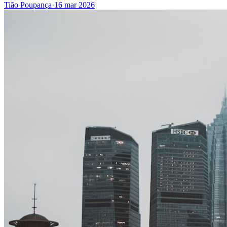
Tião Poupança
·
16 mar 2026