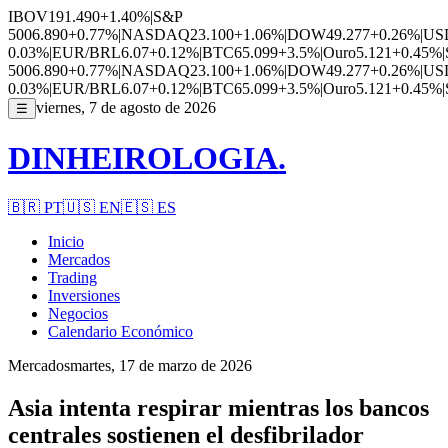
IBOV
191.490
+1.40%
|
S&P
500
6.890
+0.77%
|
NASDAQ
23.100
+1.06%
|
DOW
49.277
+0.26%
|
US
0.03%
|
EUR/BRL
6.07
+0.12%
|
BTC
65.099
+3.5%
|
Ouro
5.121
+0.45%
|
500
6.890
+0.77%
|
NASDAQ
23.100
+1.06%
|
DOW
49.277
+0.26%
|
US
0.03%
|
EUR/BRL
6.07
+0.12%
|
BTC
65.099
+3.5%
|
Ouro
5.121
+0.45%
|
viernes, 7 de agosto de 2026
☰
DINHEIROLOGIA.
🇧🇷
PT
🇺🇸
EN
🇪🇸
ES
Inicio
Mercados
Trading
Inversiones
Negocios
Calendario Económico
Mercados
martes, 17 de marzo de 2026
Asia intenta respirar mientras los bancos
centrales sostienen el desfibrilador