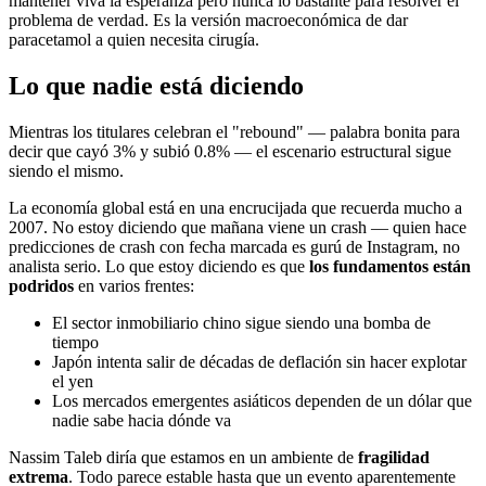
mantener viva la esperanza pero nunca lo bastante para resolver el
problema de verdad. Es la versión macroeconómica de dar
paracetamol a quien necesita cirugía.
Lo que nadie está diciendo
Mientras los titulares celebran el "rebound" — palabra bonita para
decir que cayó 3% y subió 0.8% — el escenario estructural sigue
siendo el mismo.
La economía global está en una encrucijada que recuerda mucho a
2007. No estoy diciendo que mañana viene un crash — quien hace
predicciones de crash con fecha marcada es gurú de Instagram, no
analista serio. Lo que estoy diciendo es que
los fundamentos están
podridos
en varios frentes:
El sector inmobiliario chino sigue siendo una bomba de
tiempo
Japón intenta salir de décadas de deflación sin hacer explotar
el yen
Los mercados emergentes asiáticos dependen de un dólar que
nadie sabe hacia dónde va
Nassim Taleb diría que estamos en un ambiente de
fragilidad
extrema
. Todo parece estable hasta que un evento aparentemente