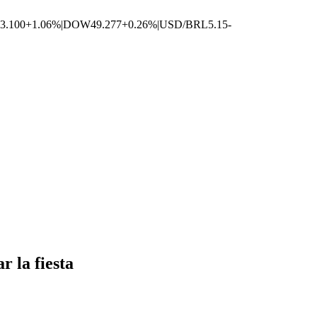
3.100
+1.06%
|
DOW
49.277
+0.26%
|
USD/BRL
5.15
-
 la fiesta