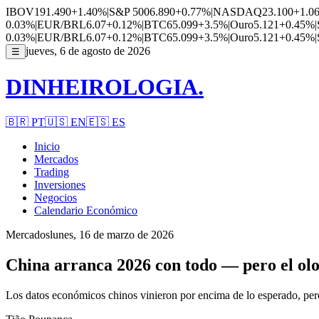
IBOV
191.490
+1.40%
|
S&P 500
6.890
+0.77%
|
NASDAQ
23.100
+1.0
0.03%
|
EUR/BRL
6.07
+0.12%
|
BTC
65.099
+3.5%
|
Ouro
5.121
+0.45%
|
0.03%
|
EUR/BRL
6.07
+0.12%
|
BTC
65.099
+3.5%
|
Ouro
5.121
+0.45%
|
jueves, 6 de agosto de 2026
☰
DINHEIROLOGIA.
🇧🇷
PT
🇺🇸
EN
🇪🇸
ES
Inicio
Mercados
Trading
Inversiones
Negocios
Calendario Económico
Mercados
lunes, 16 de marzo de 2026
China arranca 2026 con todo — pero el olo
Los datos económicos chinos vinieron por encima de lo esperado, pero 