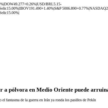
6%
|
DOW
49.277
+0.26%
|
USD/BRL
5.15
-
Selic
15.00%
|
IBOV
191.490
+1.40%
|
S&P 500
6.890
+0.77%
|
NASDAQ
2
Selic
15.00%
|
r a pólvora en Medio Oriente puede arruinar
el fantasma de la guerra en Irán ya ronda los pasillos de Pekín