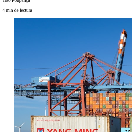
Tião Poupança
4
min
de lectura