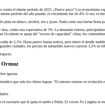
ño contra el mismo período de 2025. ¿Parece poco? Los economistas espe
l mismo período del año pasado, el crecimiento fue de 4%. O sea, el ritm
plata en tabaco, alcohol, oro y joyas. Nada como una buena fiesta pa
e alza, contra una expectativa de 5%. La demanda externa, principalmen
as Occidente se queja del "exceso de capacidad" china, los contenedor
caída
de 2,1%. Hasta parece buena noticia, pero miren el detalle maldit
0 grandes ciudades, los precios de inmuebles nuevos cayeron 3,2% en 
despacio.
de Ormuz
iere ignorar.
lomático que solo los chinos logran: "El entorno externo en evolución e
lador.
es el escenario que le quita el sueño a Pekín. El vocero Fu Linghui se e