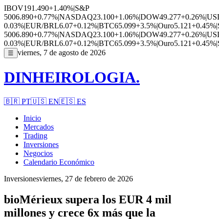
IBOV
191.490
+1.40%
|
S&P
500
6.890
+0.77%
|
NASDAQ
23.100
+1.06%
|
DOW
49.277
+0.26%
|
US
0.03%
|
EUR/BRL
6.07
+0.12%
|
BTC
65.099
+3.5%
|
Ouro
5.121
+0.45%
|
500
6.890
+0.77%
|
NASDAQ
23.100
+1.06%
|
DOW
49.277
+0.26%
|
US
0.03%
|
EUR/BRL
6.07
+0.12%
|
BTC
65.099
+3.5%
|
Ouro
5.121
+0.45%
|
viernes, 7 de agosto de 2026
☰
DINHEIROLOGIA.
🇧🇷
PT
🇺🇸
EN
🇪🇸
ES
Inicio
Mercados
Trading
Inversiones
Negocios
Calendario Económico
Inversiones
viernes, 27 de febrero de 2026
bioMérieux supera los EUR 4 mil
millones y crece 6x más que la