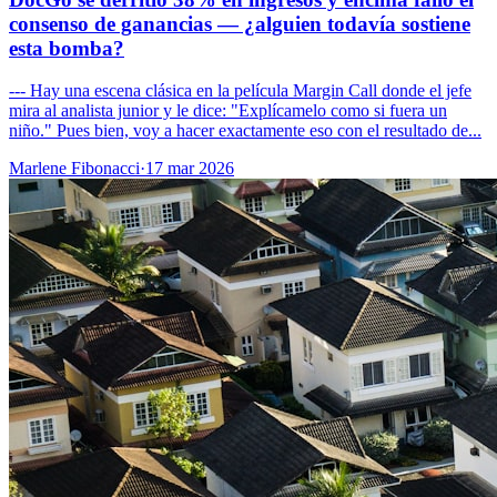
consenso de ganancias — ¿alguien todavía sostiene
esta bomba?
--- Hay una escena clásica en la película Margin Call donde el jefe
mira al analista junior y le dice: "Explícamelo como si fuera un
niño." Pues bien, voy a hacer exactamente eso con el resultado de...
Marlene Fibonacci
·
17 mar 2026