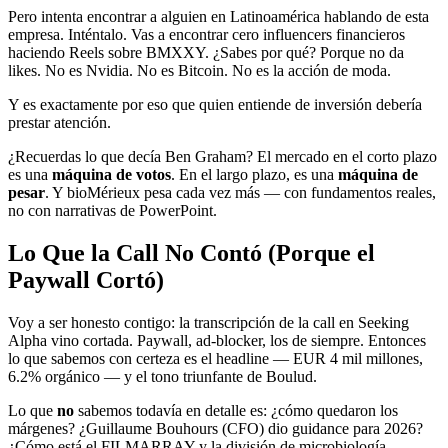
Pero intenta encontrar a alguien en Latinoamérica hablando de esta
empresa. Inténtalo. Vas a encontrar cero influencers financieros
haciendo Reels sobre BMXXY. ¿Sabes por qué? Porque no da
likes. No es Nvidia. No es Bitcoin. No es la acción de moda.
Y es exactamente por eso que quien entiende de inversión debería
prestar atención.
¿Recuerdas lo que decía Ben Graham? El mercado en el corto plazo
es una
máquina de votos
. En el largo plazo, es una
máquina de
pesar
. Y bioMérieux pesa cada vez más — con fundamentos reales,
no con narrativas de PowerPoint.
Lo Que la Call No Contó (Porque el
Paywall Cortó)
Voy a ser honesto contigo: la transcripción de la call en Seeking
Alpha vino cortada. Paywall, ad-blocker, los de siempre. Entonces
lo que sabemos con certeza es el headline — EUR 4 mil millones,
6.2% orgánico — y el tono triunfante de Boulud.
Lo que
no
sabemos todavía en detalle es: ¿cómo quedaron los
márgenes? ¿Guillaume Bouhours (CFO) dio guidance para 2026?
¿Cómo está el FILMARRAY y la división de microbiología