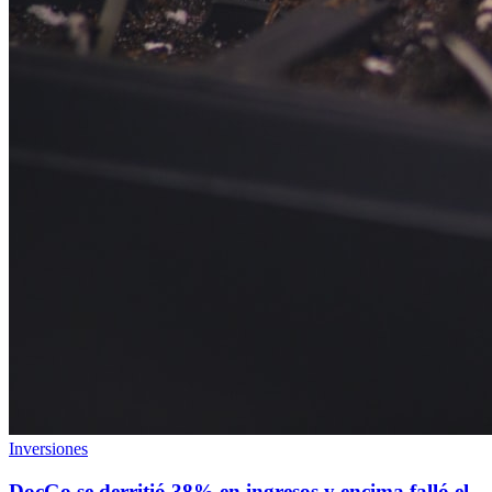
Inversiones
DocGo se derritió 38% en ingresos y encima falló el