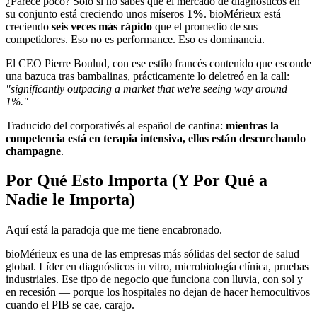
¿Parece poco? Solo si no sabes que el mercado de diagnósticos en
su conjunto está creciendo unos míseros
1%
. bioMérieux está
creciendo
seis veces más rápido
que el promedio de sus
competidores. Eso no es performance. Eso es dominancia.
El CEO Pierre Boulud, con ese estilo francés contenido que esconde
una bazuca tras bambalinas, prácticamente lo deletreó en la call:
"significantly outpacing a market that we're seeing way around
1%."
Traducido del corporativés al español de cantina:
mientras la
competencia está en terapia intensiva, ellos están descorchando
champagne
.
Por Qué Esto Importa (Y Por Qué a
Nadie le Importa)
Aquí está la paradoja que me tiene encabronado.
bioMérieux es una de las empresas más sólidas del sector de salud
global. Líder en diagnósticos in vitro, microbiología clínica, pruebas
industriales. Ese tipo de negocio que funciona con lluvia, con sol y
en recesión — porque los hospitales no dejan de hacer hemocultivos
cuando el PIB se cae, carajo.