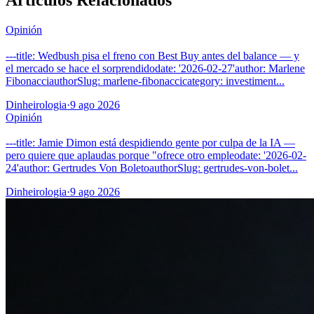
Artículos Relacionados
Opinión
---title: Wedbush pisa el freno con Best Buy antes del balance — y
el mercado se hace el sorprendidodate: '2026-02-27'author: Marlene
FibonacciauthorSlug: marlene-fibonaccicategory: investiment...
Dinheirologia
·
9 ago 2026
Opinión
---title: Jamie Dimon está despidiendo gente por culpa de la IA —
pero quiere que aplaudas porque "ofrece otro empleodate: '2026-02-
24'author: Gertrudes Von BoletoauthorSlug: gertrudes-von-bolet...
Dinheirologia
·
9 ago 2026