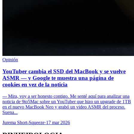
Opinión
YouTuber cambia el SSD del MacBook y se vuelve
ASMR — y Google te muestra una página de
cookies en vez de la noticia
--- Mira, voy a ser honesto contigo. Me senté aquí para analizar una
noticia de 9to5Mac sobre un YouTuber que hizo un upgrade de 1TB
en el nuevo MacBook Neo y grabó un video ASMR del proceso.
Suena...
Jurema Short-Squeeze
·
17 mar 2026