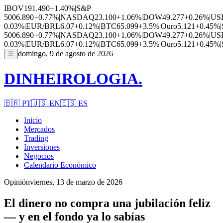
IBOV
191.490
+1.40%
|
S&P
500
6.890
+0.77%
|
NASDAQ
23.100
+1.06%
|
DOW
49.277
+0.26%
|
US
0.03%
|
EUR/BRL
6.07
+0.12%
|
BTC
65.099
+3.5%
|
Ouro
5.121
+0.45%
|
500
6.890
+0.77%
|
NASDAQ
23.100
+1.06%
|
DOW
49.277
+0.26%
|
US
0.03%
|
EUR/BRL
6.07
+0.12%
|
BTC
65.099
+3.5%
|
Ouro
5.121
+0.45%
|
domingo, 9 de agosto de 2026
☰
DINHEIROLOGIA.
🇧🇷
PT
🇺🇸
EN
🇪🇸
ES
Inicio
Mercados
Trading
Inversiones
Negocios
Calendario Económico
Opinión
viernes, 13 de marzo de 2026
El dinero no compra una jubilación feliz
— y en el fondo ya lo sabías