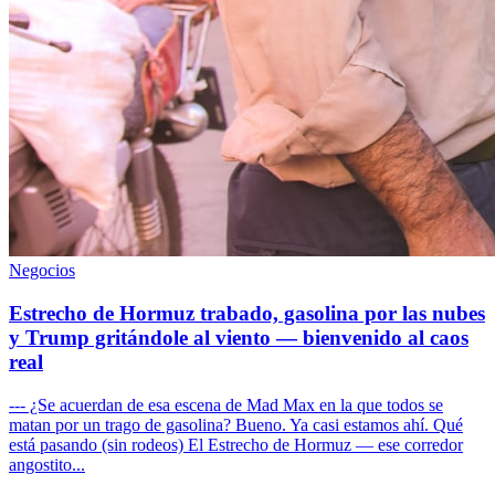
Negocios
Estrecho de Hormuz trabado, gasolina por las nubes
y Trump gritándole al viento — bienvenido al caos
real
--- ¿Se acuerdan de esa escena de Mad Max en la que todos se
matan por un trago de gasolina? Bueno. Ya casi estamos ahí. Qué
está pasando (sin rodeos) El Estrecho de Hormuz — ese corredor
angostito...