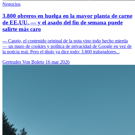
Negocios
3.800 obreros en huelga en la mayor planta de carne
de EE.UU. — y el asado del fin de semana puede
salirte más caro
--- Carajo, el contenido original de la nota vino todo hecho mierda
— un muro de cookies y política de privacidad de Google en vez de
la noticia real. Pero el título ya dice todo: 3.800 trabajadores...
Gertrudes Von Boleto
·
16 mar 2026