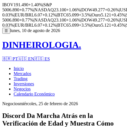
IBOV
191.490
+1.40%
|
S&P
500
6.890
+0.77%
|
NASDAQ
23.100
+1.06%
|
DOW
49.277
+0.26%
|
US
0.03%
|
EUR/BRL
6.07
+0.12%
|
BTC
65.099
+3.5%
|
Ouro
5.121
+0.45%
|
500
6.890
+0.77%
|
NASDAQ
23.100
+1.06%
|
DOW
49.277
+0.26%
|
US
0.03%
|
EUR/BRL
6.07
+0.12%
|
BTC
65.099
+3.5%
|
Ouro
5.121
+0.45%
|
lunes, 10 de agosto de 2026
☰
DINHEIROLOGIA.
🇧🇷
PT
🇺🇸
EN
🇪🇸
ES
Inicio
Mercados
Trading
Inversiones
Negocios
Calendario Económico
Negocios
miércoles, 25 de febrero de 2026
Discord Da Marcha Atrás en la
Verificación de Edad y Muestra Cómo