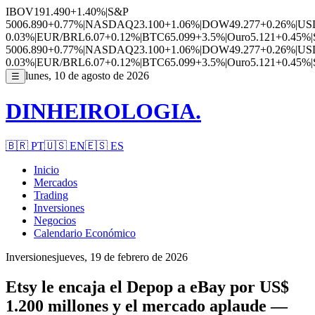
IBOV
191.490
+1.40%
|
S&P
500
6.890
+0.77%
|
NASDAQ
23.100
+1.06%
|
DOW
49.277
+0.26%
|
US
0.03%
|
EUR/BRL
6.07
+0.12%
|
BTC
65.099
+3.5%
|
Ouro
5.121
+0.45%
|
500
6.890
+0.77%
|
NASDAQ
23.100
+1.06%
|
DOW
49.277
+0.26%
|
US
0.03%
|
EUR/BRL
6.07
+0.12%
|
BTC
65.099
+3.5%
|
Ouro
5.121
+0.45%
|
lunes, 10 de agosto de 2026
☰
DINHEIROLOGIA.
🇧🇷
PT
🇺🇸
EN
🇪🇸
ES
Inicio
Mercados
Trading
Inversiones
Negocios
Calendario Económico
Inversiones
jueves, 19 de febrero de 2026
Etsy le encaja el Depop a eBay por US$
1.200 millones y el mercado aplaude —