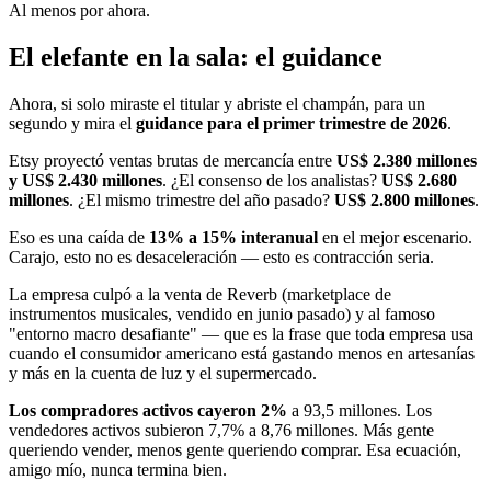
Al menos por ahora.
El elefante en la sala: el guidance
Ahora, si solo miraste el titular y abriste el champán, para un
segundo y mira el
guidance para el primer trimestre de 2026
.
Etsy proyectó ventas brutas de mercancía entre
US$ 2.380 millones
y US$ 2.430 millones
. ¿El consenso de los analistas?
US$ 2.680
millones
. ¿El mismo trimestre del año pasado?
US$ 2.800 millones
.
Eso es una caída de
13% a 15% interanual
en el mejor escenario.
Carajo, esto no es desaceleración — esto es contracción seria.
La empresa culpó a la venta de Reverb (marketplace de
instrumentos musicales, vendido en junio pasado) y al famoso
"entorno macro desafiante" — que es la frase que toda empresa usa
cuando el consumidor americano está gastando menos en artesanías
y más en la cuenta de luz y el supermercado.
Los compradores activos cayeron 2%
a 93,5 millones. Los
vendedores activos subieron 7,7% a 8,76 millones. Más gente
queriendo vender, menos gente queriendo comprar. Esa ecuación,
amigo mío, nunca termina bien.