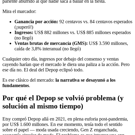
pariente aburrido al que nadie saca a bailar en la fiesta.
Mira el marcador:
Ganancia por acción:
92 centavos vs. 84 centavos esperados
(¡superó!)
Ingresos:
US$ 882 millones vs. US$ 885 millones esperados
(no llegó)
Ventas brutas de mercancía (GMS):
US$ 3.590 millones,
caída de 3,8% interanual (no llegó)
Cualquier otro día, ingresos por debajo del consenso y ventas
cayendo harían que el mercado le diera una paliza a la acción. Pero
ese día no. El deal del Depop eclipsó todo.
Es ese clásico del mercado:
la narrativa se desayunó a los
fundamentos
.
Por qué el Depop se volvió problema (y
solución al mismo tiempo)
Etsy compró Depop allá en 2021, en plena euforia post-pandemia,
por US$ 1.600 millones. En ese momento, tenía todo el sentido
sobre el papel — moda usada creciendo, Gen Z enganchada,