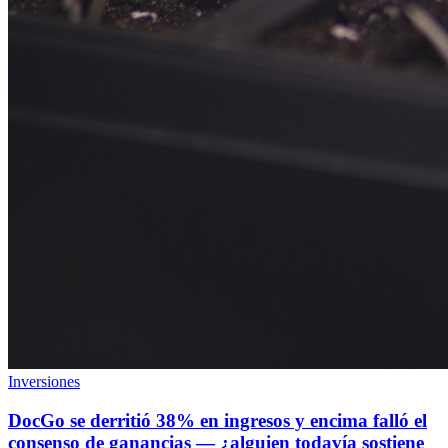
Inversiones
DocGo se derritió 38% en ingresos y encima falló el
consenso de ganancias — ¿alguien todavía sostiene