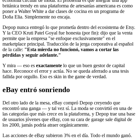
economía circular de moda. El problema es que integrar una app
británica trendy en una plataforma de artesanías americana es como
poner a Walter White a dar clases de cocina en un programa de
Doña Elia. Simplemente no encaja.
Depop nunca entregó lo que prometía dentro del ecosistema de Etsy.
Y la CEO Kruti Patel Goyal fue honesta (por fin): dijo que la venta
permite que la empresa "se enfoque exclusivamente" en el
marketplace principal. Traducción de la jerga corporativa al español
de la calle:
"Esta mierda no funcionó, vamos a cortar las
pérdidas y seguir adelante."
Y mira — eso es
exactamente
lo que un buen gestor de capital
hace. Reconoce el error y actúa. No se queda aferrado a una tesis
fallida por orgullo. Eso es skin in the game de verdad.
eBay entró sonriendo
Del otro lado de la mesa, eBay compró Depop creyendo que
encontró una ganga — y tal vez sí. La moda se convirtió en una de
las categorías que más crece en la plataforma, y Depop trae una base
de usuarios jóvenes que eBay, con su cara de garage sale digital de
los 2000, jamás podría atraer orgánicamente.
Las acciones de eBay subieron 3% en el día. Todo el mundo ganó.