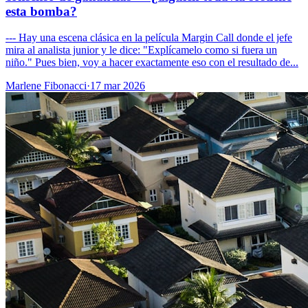
esta bomba?
--- Hay una escena clásica en la película Margin Call donde el jefe
mira al analista junior y le dice: "Explícamelo como si fuera un
niño." Pues bien, voy a hacer exactamente eso con el resultado de...
Marlene Fibonacci
·
17 mar 2026