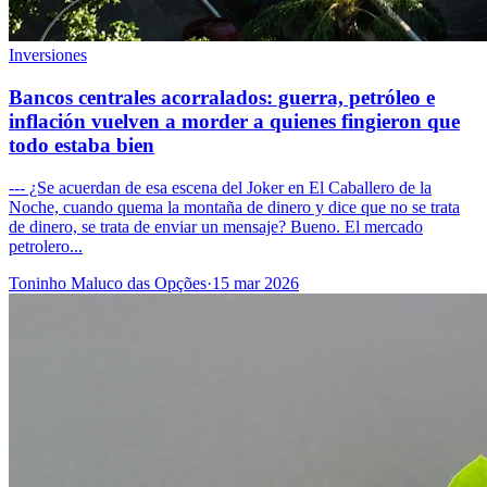
Inversiones
Bancos centrales acorralados: guerra, petróleo e
inflación vuelven a morder a quienes fingieron que
todo estaba bien
--- ¿Se acuerdan de esa escena del Joker en El Caballero de la
Noche, cuando quema la montaña de dinero y dice que no se trata
de dinero, se trata de enviar un mensaje? Bueno. El mercado
petrolero...
Toninho Maluco das Opções
·
15 mar 2026