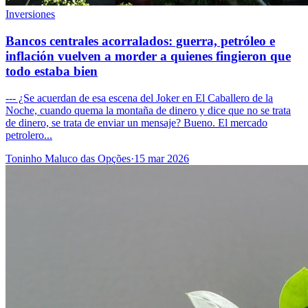
Inversiones
Bancos centrales acorralados: guerra, petróleo e
inflación vuelven a morder a quienes fingieron que
todo estaba bien
--- ¿Se acuerdan de esa escena del Joker en El Caballero de la
Noche, cuando quema la montaña de dinero y dice que no se trata
de dinero, se trata de enviar un mensaje? Bueno. El mercado
petrolero...
Toninho Maluco das Opções
·
15 mar 2026