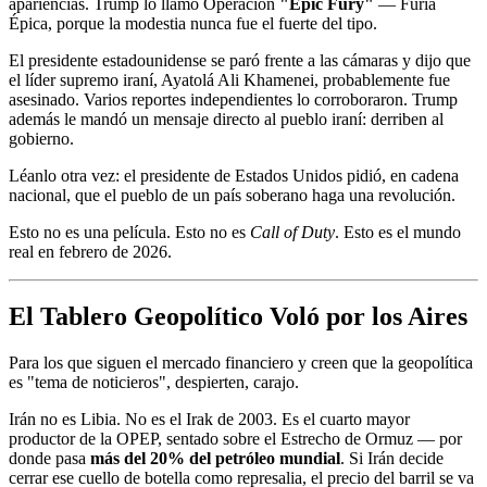
apariencias. Trump lo llamó Operación
"Epic Fury"
— Furia
Épica, porque la modestia nunca fue el fuerte del tipo.
El presidente estadounidense se paró frente a las cámaras y dijo que
el líder supremo iraní, Ayatolá Ali Khamenei, probablemente fue
asesinado. Varios reportes independientes lo corroboraron. Trump
además le mandó un mensaje directo al pueblo iraní: derriben al
gobierno.
Léanlo otra vez: el presidente de Estados Unidos pidió, en cadena
nacional, que el pueblo de un país soberano haga una revolución.
Esto no es una película. Esto no es
Call of Duty
. Esto es el mundo
real en febrero de 2026.
El Tablero Geopolítico Voló por los Aires
Para los que siguen el mercado financiero y creen que la geopolítica
es "tema de noticieros", despierten, carajo.
Irán no es Libia. No es el Irak de 2003. Es el cuarto mayor
productor de la OPEP, sentado sobre el Estrecho de Ormuz — por
donde pasa
más del 20% del petróleo mundial
. Si Irán decide
cerrar ese cuello de botella como represalia, el precio del barril se va