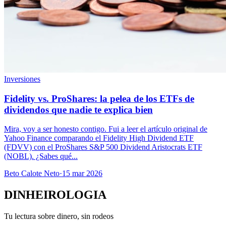
Inversiones
Fidelity vs. ProShares: la pelea de los ETFs de
dividendos que nadie te explica bien
Mira, voy a ser honesto contigo. Fui a leer el artículo original de
Yahoo Finance comparando el Fidelity High Dividend ETF
(FDVV) con el ProShares S&P 500 Dividend Aristocrats ETF
(NOBL). ¿Sabes qué...
Beto Calote Neto
·
15 mar 2026
DINHEIROLOGIA
Tu lectura sobre dinero, sin rodeos