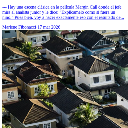
--- Hay una escena clásica en la película Margin Call donde el jefe
mira al analista junior y le dice: "Explícamelo como si fuera un
niño." Pues bien, voy a hacer exactamente eso con el resultado de...
Marlene Fibonacci
·
17 mar 2026