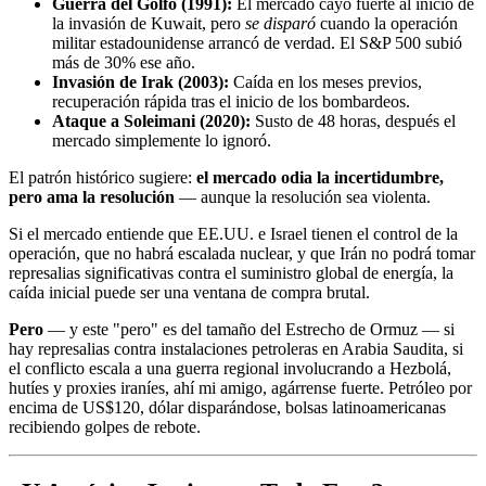
Guerra del Golfo (1991):
El mercado cayó fuerte al inicio de
la invasión de Kuwait, pero
se disparó
cuando la operación
militar estadounidense arrancó de verdad. El S&P 500 subió
más de 30% ese año.
Invasión de Irak (2003):
Caída en los meses previos,
recuperación rápida tras el inicio de los bombardeos.
Ataque a Soleimani (2020):
Susto de 48 horas, después el
mercado simplemente lo ignoró.
El patrón histórico sugiere:
el mercado odia la incertidumbre,
pero ama la resolución
— aunque la resolución sea violenta.
Si el mercado entiende que EE.UU. e Israel tienen el control de la
operación, que no habrá escalada nuclear, y que Irán no podrá tomar
represalias significativas contra el suministro global de energía, la
caída inicial puede ser una ventana de compra brutal.
Pero
— y este "pero" es del tamaño del Estrecho de Ormuz — si
hay represalias contra instalaciones petroleras en Arabia Saudita, si
el conflicto escala a una guerra regional involucrando a Hezbolá,
hutíes y proxies iraníes, ahí mi amigo, agárrense fuerte. Petróleo por
encima de US$120, dólar disparándose, bolsas latinoamericanas
recibiendo golpes de rebote.