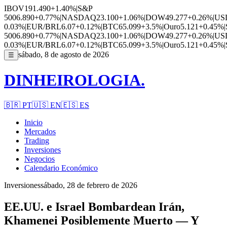
IBOV
191.490
+1.40%
|
S&P
500
6.890
+0.77%
|
NASDAQ
23.100
+1.06%
|
DOW
49.277
+0.26%
|
US
0.03%
|
EUR/BRL
6.07
+0.12%
|
BTC
65.099
+3.5%
|
Ouro
5.121
+0.45%
|
500
6.890
+0.77%
|
NASDAQ
23.100
+1.06%
|
DOW
49.277
+0.26%
|
US
0.03%
|
EUR/BRL
6.07
+0.12%
|
BTC
65.099
+3.5%
|
Ouro
5.121
+0.45%
|
sábado, 8 de agosto de 2026
☰
DINHEIROLOGIA.
🇧🇷
PT
🇺🇸
EN
🇪🇸
ES
Inicio
Mercados
Trading
Inversiones
Negocios
Calendario Económico
Inversiones
sábado, 28 de febrero de 2026
EE.UU. e Israel Bombardean Irán,
Khamenei Posiblemente Muerto — Y