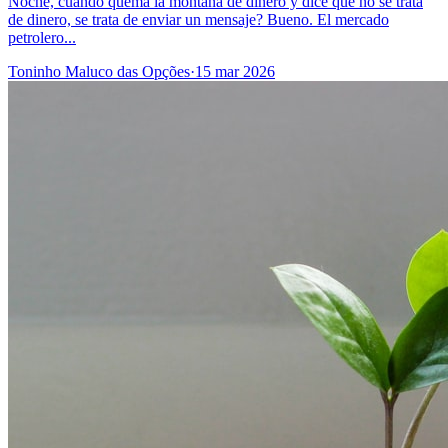
Noche, cuando quema la montaña de dinero y dice que no se trata
de dinero, se trata de enviar un mensaje? Bueno. El mercado
petrolero...
Toninho Maluco das Opções
·
15 mar 2026