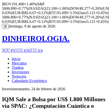
IBOV
191.490
+1.40%
|
S&P
500
6.890
+0.77%
|
NASDAQ
23.100
+1.06%
|
DOW
49.277
+0.26%
|
US
0.03%
|
EUR/BRL
6.07
+0.12%
|
BTC
65.099
+3.5%
|
Ouro
5.121
+0.45%
|
500
6.890
+0.77%
|
NASDAQ
23.100
+1.06%
|
DOW
49.277
+0.26%
|
US
0.03%
|
EUR/BRL
6.07
+0.12%
|
BTC
65.099
+3.5%
|
Ouro
5.121
+0.45%
|
domingo, 9 de agosto de 2026
☰
DINHEIROLOGIA.
🇧🇷
PT
🇺🇸
EN
🇪🇸
ES
Inicio
Mercados
Trading
Inversiones
Negocios
Calendario Económico
Inversiones
martes, 24 de febrero de 2026
IQM Sale a Bolsa por US$ 1.800 Millones
vía SPAC: ¿Computación Cuántica o