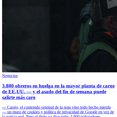
Negocios
3.800 obreros en huelga en la mayor planta de carne
de EE.UU. — y el asado del fin de semana puede
salirte más caro
--- Carajo, el contenido original de la nota vino todo hecho mierda
— un muro de cookies y política de privacidad de Google en vez de
la noticia real. Pero el título ya dice todo: 3.800 trabajadores...