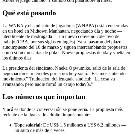
Ahora el juego cambió. Y cambió con plata sobre la mesa.
Qué está pasando
La WNBA y el sindicato de jugadoras (WNBPA) están encerradas
en un hotel en Midtown Manhattan, negociando día y noche —
literalmente de madrugada — un nuevo convenio colectivo de
trabajo (CBA, por sus siglas en inglés). Ya se pasaron del plazo
autoimpuesto del 10 de marzo y siguen intercambiando propuestas
como si fueran cartas de póker. Nueve propuestas de ida y vuelta en
los últimos días.
La presidenta del sindicato, Nneka Ogwumike, salió de la sala de
negociación el miércoles por la noche y soltó: "Estamos sintiendo
movimiento." Traducción del lenguaje sindical: "La cosa va
avanzando, pero nadie firmó un carajo todavía."
Los números que importan
Y acá es donde la conversación se pone seria. La propuesta más
reciente de la liga es, lo admito, impresionante:
Tope salarial:
De US$ 1,5 millones a US$ 6,2 millones —
un salto de más de 4 veces.