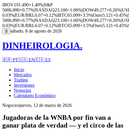
IBOV
191.490
+1.40%
|
S&P
500
6.890
+0.77%
|
NASDAQ
23.100
+1.06%
|
DOW
49.277
+0.26%
|
US
0.03%
|
EUR/BRL
6.07
+0.12%
|
BTC
65.099
+3.5%
|
Ouro
5.121
+0.45%
|
500
6.890
+0.77%
|
NASDAQ
23.100
+1.06%
|
DOW
49.277
+0.26%
|
US
0.03%
|
EUR/BRL
6.07
+0.12%
|
BTC
65.099
+3.5%
|
Ouro
5.121
+0.45%
|
sábado, 8 de agosto de 2026
☰
DINHEIROLOGIA.
🇧🇷
PT
🇺🇸
EN
🇪🇸
ES
Inicio
Mercados
Trading
Inversiones
Negocios
Calendario Económico
Negocios
jueves, 12 de marzo de 2026
Jugadoras de la WNBA por fin van a
ganar plata de verdad — y el circo de las