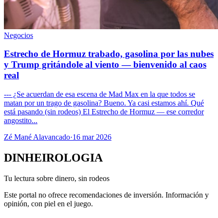
Negocios
Estrecho de Hormuz trabado, gasolina por las nubes
y Trump gritándole al viento — bienvenido al caos
real
--- ¿Se acuerdan de esa escena de Mad Max en la que todos se
matan por un trago de gasolina? Bueno. Ya casi estamos ahí. Qué
está pasando (sin rodeos) El Estrecho de Hormuz — ese corredor
angostito...
Zé Mané Alavancado
·
16 mar 2026
DINHEIROLOGIA
Tu lectura sobre dinero, sin rodeos
Este portal no ofrece recomendaciones de inversión. Información y
opinión, con piel en el juego.