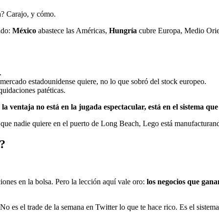
a? Carajo, y cómo.
ndo:
México
abastece las Américas,
Hungría
cubre Europa, Medio Orie
.
 mercado estadounidense quiere, no lo que sobró del stock europeo.
idaciones patéticas.
:
la ventaja no está en la jugada espectacular, está en el sistema 
ue nadie quiere en el puerto de Long Beach, Lego está manufacturando 
s?
nes en la bolsa. Pero la lección aquí vale oro:
los negocios que gana
o es el trade de la semana en Twitter lo que te hace rico. Es el sistema —