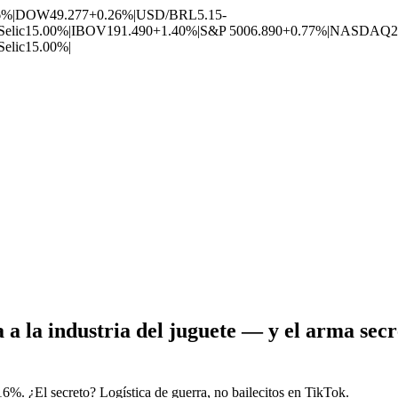
6%
|
DOW
49.277
+0.26%
|
USD/BRL
5.15
-
Selic
15.00%
|
IBOV
191.490
+1.40%
|
S&P 500
6.890
+0.77%
|
NASDAQ
2
Selic
15.00%
|
 a la industria del juguete — y el arma secr
6%. ¿El secreto? Logística de guerra, no bailecitos en TikTok.