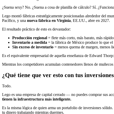
¿Suena sexy? No. ¿Suena a cosa de planilla de cálculo? Sí. ¿Funcion
Lego montó fábricas estratégicamente posicionadas alrededor del mu
Pacífico, y una
nueva fábrica en Virginia
, EE.UU., abre en 2027.
El resultado práctico de esto es devastador:
Producción regional
= flete más corto, más barato, más rápido
Inventario a medida
= la fábrica de México produce lo que el
Sin exceso de inventario
= menos quema de margen, menos liqu
Es el equivalente empresarial de aquella enseñanza de Edward Thorp
Mientras los competidores acumulan contenedores llenos de muñecos q
¿Qué tiene que ver esto con tus inversione
Todo.
Lego es una empresa de capital cerrado — no puedes comprar sus accio
tienen la infraestructura más inteligente.
Es la misma lógica de quien arma un portafolio de inversiones sólido. N
tu dinero trabajando mientras duermes.