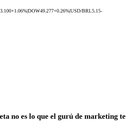
3.100
+1.06%
|
DOW
49.277
+0.26%
|
USD/BRL
5.15
-
eta no es lo que el gurú de marketing te