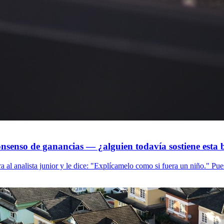
consenso de ganancias — ¿alguien todavía sostiene est
ra al analista junior y le dice: "Explícamelo como si fuera un niño." Pue