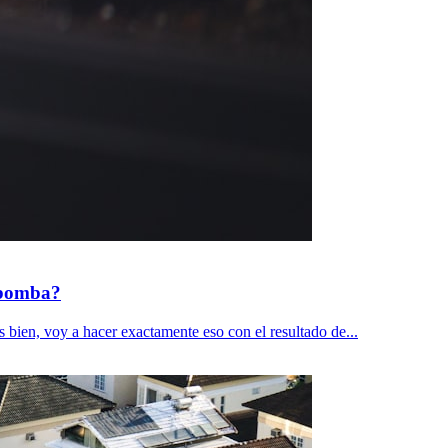
a bomba?
s bien, voy a hacer exactamente eso con el resultado de...