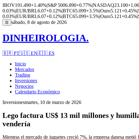
IBOV
191.490
+1.40%
|
S&P 500
6.890
+0.77%
|
NASDAQ
23.100
+1.0
0.03%
|
EUR/BRL
6.07
+0.12%
|
BTC
65.099
+3.5%
|
Ouro
5.121
+0.45%
|
0.03%
|
EUR/BRL
6.07
+0.12%
|
BTC
65.099
+3.5%
|
Ouro
5.121
+0.45%
|
sábado, 8 de agosto de 2026
☰
DINHEIROLOGIA.
🇧🇷
PT
🇺🇸
EN
🇪🇸
ES
Inicio
Mercados
Trading
Inversiones
Negocios
Calendario Económico
Inversiones
martes, 10 de marzo de 2026
Lego factura US$ 13 mil millones y humilla
vendería
Mientras el mercado de juguetes creció 7%, la empresa danesa metió 1