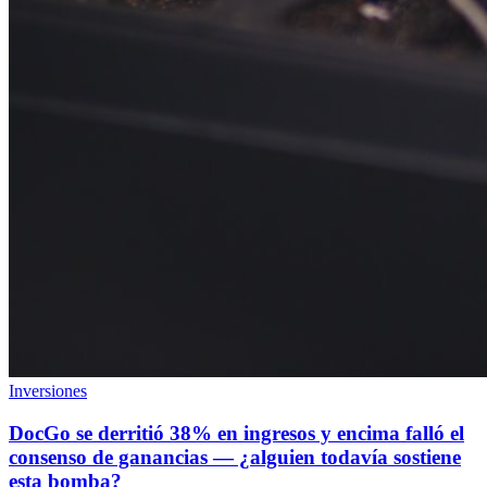
Inversiones
DocGo se derritió 38% en ingresos y encima falló el
consenso de ganancias — ¿alguien todavía sostiene
esta bomba?