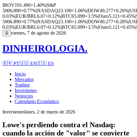
IBOV
191.490
+1.40%
|
S&P
500
6.890
+0.77%
|
NASDAQ
23.100
+1.06%
|
DOW
49.277
+0.26%
|
US
0.03%
|
EUR/BRL
6.07
+0.12%
|
BTC
65.099
+3.5%
|
Ouro
5.121
+0.45%
|
500
6.890
+0.77%
|
NASDAQ
23.100
+1.06%
|
DOW
49.277
+0.26%
|
US
0.03%
|
EUR/BRL
6.07
+0.12%
|
BTC
65.099
+3.5%
|
Ouro
5.121
+0.45%
|
viernes, 7 de agosto de 2026
☰
DINHEIROLOGIA.
🇧🇷
PT
🇺🇸
EN
🇪🇸
ES
Inicio
Mercados
Trading
Inversiones
Negocios
Calendario Económico
Inversiones
lunes, 2 de marzo de 2026
Lowe's perdiendo contra el Nasdaq:
cuando la acción de "valor" se convierte