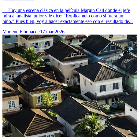
--- Hay una escena clásica en la película Margin Call donde el jefe
mira al analista junior y le dice: "Explícamelo como si fuera un
niño." Pues bien, voy a hacer exactamente eso con el resultado de...
Marlene Fibonacci
·
17 mar 2026