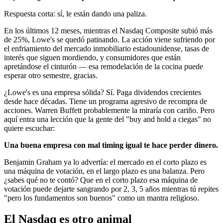
Respuesta corta: sí, le están dando una paliza.
En los últimos 12 meses, mientras el Nasdaq Composite subió más
de 25%, Lowe's se quedó patinando. La acción viene sufriendo por
el enfriamiento del mercado inmobiliario estadounidense, tasas de
interés que siguen mordiendo, y consumidores que están
apretándose el cinturón — esa remodelación de la cocina puede
esperar otro semestre, gracias.
¿Lowe's es una empresa sólida? Sí. Paga dividendos crecientes
desde hace décadas. Tiene un programa agresivo de recompra de
acciones. Warren Buffett probablemente la miraría con cariño. Pero
aquí entra una lección que la gente del "buy and hold a ciegas" no
quiere escuchar:
Una buena empresa con mal timing igual te hace perder dinero.
Benjamin Graham ya lo advertía: el mercado en el corto plazo es
una máquina de votación, en el largo plazo es una balanza. Pero
¿sabes qué no te contó? Que en el corto plazo esa máquina de
votación puede dejarte sangrando por 2, 3, 5 años mientras tú repites
"pero los fundamentos son buenos" como un mantra religioso.
El Nasdaq es otro animal