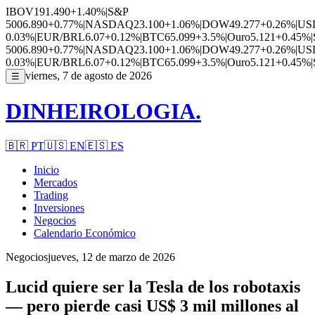
IBOV
191.490
+1.40%
|
S&P
500
6.890
+0.77%
|
NASDAQ
23.100
+1.06%
|
DOW
49.277
+0.26%
|
US
0.03%
|
EUR/BRL
6.07
+0.12%
|
BTC
65.099
+3.5%
|
Ouro
5.121
+0.45%
|
500
6.890
+0.77%
|
NASDAQ
23.100
+1.06%
|
DOW
49.277
+0.26%
|
US
0.03%
|
EUR/BRL
6.07
+0.12%
|
BTC
65.099
+3.5%
|
Ouro
5.121
+0.45%
|
viernes, 7 de agosto de 2026
☰
DINHEIROLOGIA.
🇧🇷
PT
🇺🇸
EN
🇪🇸
ES
Inicio
Mercados
Trading
Inversiones
Negocios
Calendario Económico
Negocios
jueves, 12 de marzo de 2026
Lucid quiere ser la Tesla de los robotaxis
— pero pierde casi US$ 3 mil millones al