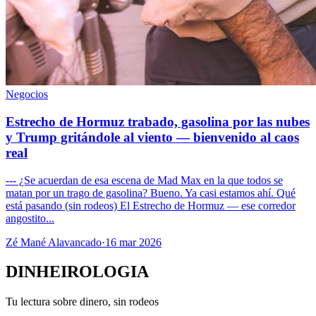
Negocios
Estrecho de Hormuz trabado, gasolina por las nubes
y Trump gritándole al viento — bienvenido al caos
real
--- ¿Se acuerdan de esa escena de Mad Max en la que todos se
matan por un trago de gasolina? Bueno. Ya casi estamos ahí. Qué
está pasando (sin rodeos) El Estrecho de Hormuz — ese corredor
angostito...
Zé Mané Alavancado
·
16 mar 2026
DINHEIROLOGIA
Tu lectura sobre dinero, sin rodeos