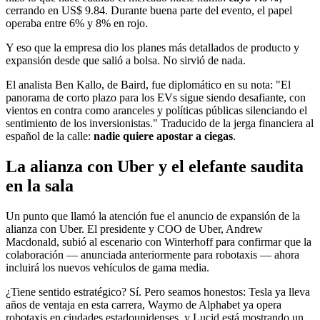
cerrando en US$ 9.84. Durante buena parte del evento, el papel
operaba entre 6% y 8% en rojo.
Y eso que la empresa dio los planes más detallados de producto y
expansión desde que salió a bolsa. No sirvió de nada.
El analista Ben Kallo, de Baird, fue diplomático en su nota: "El
panorama de corto plazo para los EVs sigue siendo desafiante, con
vientos en contra como aranceles y políticas públicas silenciando el
sentimiento de los inversionistas." Traducido de la jerga financiera al
español de la calle:
nadie quiere apostar a ciegas
.
La alianza con Uber y el elefante saudita
en la sala
Un punto que llamó la atención fue el anuncio de expansión de la
alianza con Uber. El presidente y COO de Uber, Andrew
Macdonald, subió al escenario con Winterhoff para confirmar que la
colaboración — anunciada anteriormente para robotaxis — ahora
incluirá los nuevos vehículos de gama media.
¿Tiene sentido estratégico? Sí. Pero seamos honestos: Tesla ya lleva
años de ventaja en esta carrera, Waymo de Alphabet ya opera
robotaxis en ciudades estadounidenses, y Lucid está mostrando un