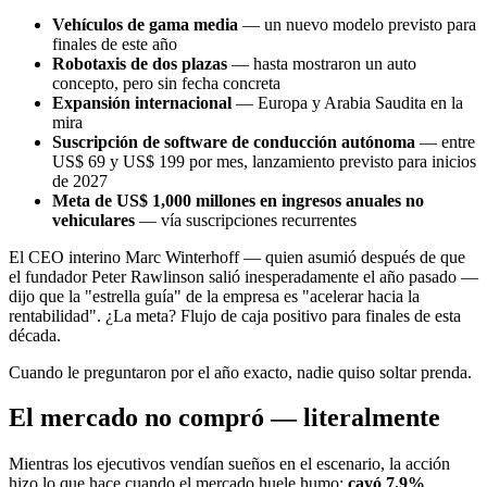
Vehículos de gama media
— un nuevo modelo previsto para
finales de este año
Robotaxis de dos plazas
— hasta mostraron un auto
concepto, pero sin fecha concreta
Expansión internacional
— Europa y Arabia Saudita en la
mira
Suscripción de software de conducción autónoma
— entre
US$ 69 y US$ 199 por mes, lanzamiento previsto para inicios
de 2027
Meta de US$ 1,000 millones en ingresos anuales no
vehiculares
— vía suscripciones recurrentes
El CEO interino Marc Winterhoff — quien asumió después de que
el fundador Peter Rawlinson salió inesperadamente el año pasado —
dijo que la "estrella guía" de la empresa es "acelerar hacia la
rentabilidad". ¿La meta? Flujo de caja positivo para finales de esta
década.
Cuando le preguntaron por el año exacto, nadie quiso soltar prenda.
El mercado no compró — literalmente
Mientras los ejecutivos vendían sueños en el escenario, la acción
hizo lo que hace cuando el mercado huele humo:
cayó 7.9%
,