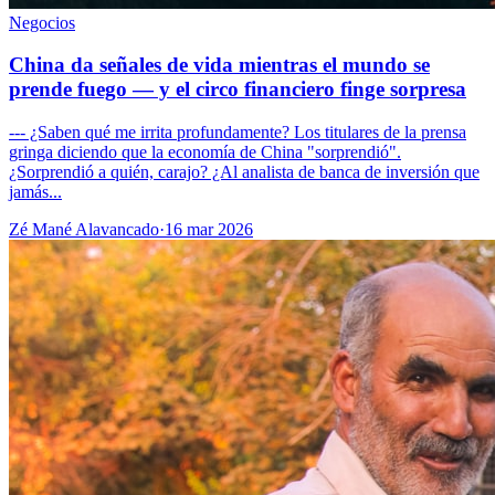
Negocios
China da señales de vida mientras el mundo se
prende fuego — y el circo financiero finge sorpresa
--- ¿Saben qué me irrita profundamente? Los titulares de la prensa
gringa diciendo que la economía de China "sorprendió".
¿Sorprendió a quién, carajo? ¿Al analista de banca de inversión que
jamás...
Zé Mané Alavancado
·
16 mar 2026