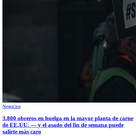
Negocios
3.800 obreros en huelga en la mayor planta de carne
de EE.UU. — y el asado del fin de semana puede
salirte más caro