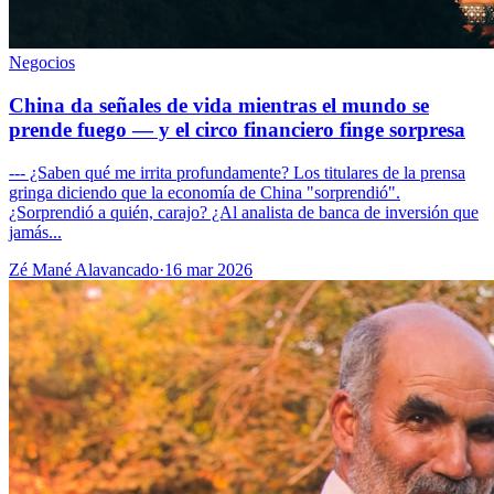
Negocios
China da señales de vida mientras el mundo se
prende fuego — y el circo financiero finge sorpresa
--- ¿Saben qué me irrita profundamente? Los titulares de la prensa
gringa diciendo que la economía de China "sorprendió".
¿Sorprendió a quién, carajo? ¿Al analista de banca de inversión que
jamás...
Zé Mané Alavancado
·
16 mar 2026