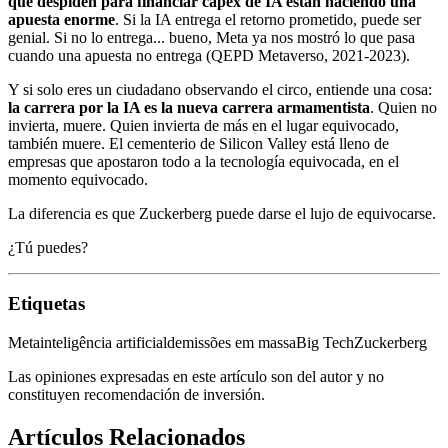
que despiden para financiar capex de IA están haciendo una
apuesta enorme
. Si la IA entrega el retorno prometido, puede ser
genial. Si no lo entrega... bueno, Meta ya nos mostró lo que pasa
cuando una apuesta no entrega (QEPD Metaverso, 2021-2023).
Y si solo eres un ciudadano observando el circo, entiende una cosa:
la carrera por la IA es la nueva carrera armamentista
. Quien no
invierta, muere. Quien invierta de más en el lugar equivocado,
también muere. El cementerio de Silicon Valley está lleno de
empresas que apostaron todo a la tecnología equivocada, en el
momento equivocado.
La diferencia es que Zuckerberg puede darse el lujo de equivocarse.
¿Tú puedes?
Etiquetas
Meta
inteligência artificial
demissões em massa
Big Tech
Zuckerberg
Las opiniones expresadas en este artículo son del autor y no
constituyen recomendación de inversión.
Artículos Relacionados