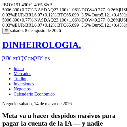
IBOV
191.490
+1.40%
|
S&P
500
6.890
+0.77%
|
NASDAQ
23.100
+1.06%
|
DOW
49.277
+0.26%
|
US
0.03%
|
EUR/BRL
6.07
+0.12%
|
BTC
65.099
+3.5%
|
Ouro
5.121
+0.45%
|
500
6.890
+0.77%
|
NASDAQ
23.100
+1.06%
|
DOW
49.277
+0.26%
|
US
0.03%
|
EUR/BRL
6.07
+0.12%
|
BTC
65.099
+3.5%
|
Ouro
5.121
+0.45%
|
sábado, 8 de agosto de 2026
☰
DINHEIROLOGIA.
🇧🇷
PT
🇺🇸
EN
🇪🇸
ES
Inicio
Mercados
Trading
Inversiones
Negocios
Calendario Económico
Negocios
sábado, 14 de marzo de 2026
Meta va a hacer despidos masivos para
pagar la cuenta de la IA — y nadie