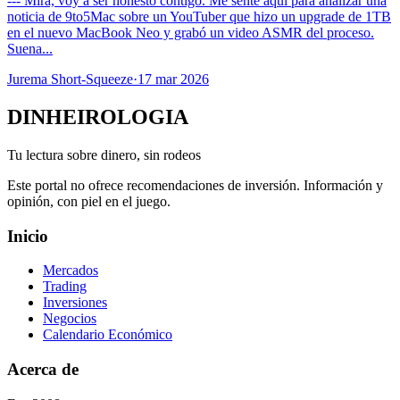
--- Mira, voy a ser honesto contigo. Me senté aquí para analizar una
noticia de 9to5Mac sobre un YouTuber que hizo un upgrade de 1TB
en el nuevo MacBook Neo y grabó un video ASMR del proceso.
Suena...
Jurema Short-Squeeze
·
17 mar 2026
DINHEIROLOGIA
Tu lectura sobre dinero, sin rodeos
Este portal no ofrece recomendaciones de inversión. Información y
opinión, con piel en el juego.
Inicio
Mercados
Trading
Inversiones
Negocios
Calendario Económico
Acerca de