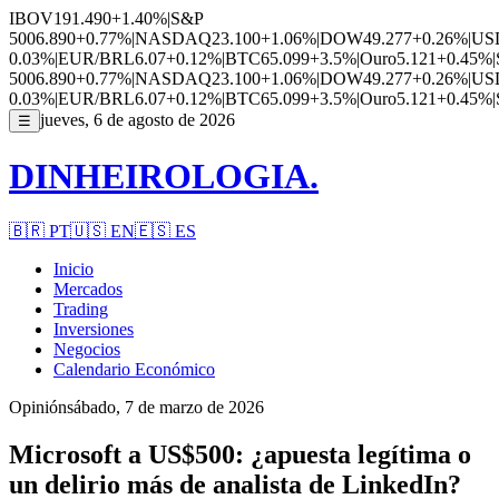
IBOV
191.490
+1.40%
|
S&P
500
6.890
+0.77%
|
NASDAQ
23.100
+1.06%
|
DOW
49.277
+0.26%
|
US
0.03%
|
EUR/BRL
6.07
+0.12%
|
BTC
65.099
+3.5%
|
Ouro
5.121
+0.45%
|
500
6.890
+0.77%
|
NASDAQ
23.100
+1.06%
|
DOW
49.277
+0.26%
|
US
0.03%
|
EUR/BRL
6.07
+0.12%
|
BTC
65.099
+3.5%
|
Ouro
5.121
+0.45%
|
jueves, 6 de agosto de 2026
☰
DINHEIROLOGIA.
🇧🇷
PT
🇺🇸
EN
🇪🇸
ES
Inicio
Mercados
Trading
Inversiones
Negocios
Calendario Económico
Opinión
sábado, 7 de marzo de 2026
Microsoft a US$500: ¿apuesta legítima o
un delirio más de analista de LinkedIn?