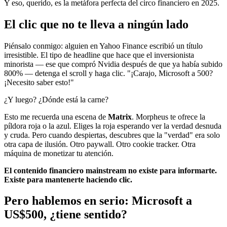
Y eso, querido, es la metáfora perfecta del circo financiero en 2025.
El clic que no te lleva a ningún lado
Piénsalo conmigo: alguien en Yahoo Finance escribió un título
irresistible. El tipo de headline que hace que el inversionista
minorista — ese que compró Nvidia después de que ya había subido
800% — detenga el scroll y haga clic. "¡Carajo, Microsoft a 500?
¡Necesito saber esto!"
¿Y luego? ¿Dónde está la carne?
Esto me recuerda una escena de
Matrix
. Morpheus te ofrece la
píldora roja o la azul. Eliges la roja esperando ver la verdad desnuda
y cruda. Pero cuando despiertas, descubres que la "verdad" era solo
otra capa de ilusión. Otro paywall. Otro cookie tracker. Otra
máquina de monetizar tu atención.
El contenido financiero mainstream no existe para informarte.
Existe para mantenerte haciendo clic.
Pero hablemos en serio: Microsoft a
US$500, ¿tiene sentido?