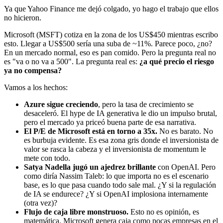
Ya que Yahoo Finance me dejó colgado, yo hago el trabajo que ellos
no hicieron.
Microsoft (MSFT) cotiza en la zona de los US$450 mientras escribo
esto. Llegar a US$500 sería una suba de ~11%. Parece poco, ¿no?
En un mercado normal, eso es pan comido. Pero la pregunta real no
es "va o no va a 500". La pregunta real es:
¿a qué precio el riesgo
ya no compensa?
Vamos a los hechos:
Azure sigue creciendo
, pero la tasa de crecimiento se
desaceleró. El hype de IA generativa le dio un impulso brutal,
pero el mercado ya priceó buena parte de esa narrativa.
El P/E de Microsoft está en torno a 35x.
No es barato. No
es burbuja evidente. Es esa zona gris donde el inversionista de
valor se rasca la cabeza y el inversionista de momentum le
mete con todo.
Satya Nadella jugó un ajedrez brillante
con OpenAI. Pero
como diría Nassim Taleb: lo que importa no es el escenario
base, es lo que pasa cuando todo sale mal. ¿Y si la regulación
de IA se endurece? ¿Y si OpenAI implosiona internamente
(otra vez)?
Flujo de caja libre monstruoso.
Esto no es opinión, es
matemática. Microsoft genera caja como pocas empresas en el