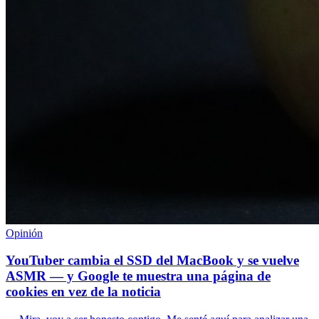
Opinión
YouTuber cambia el SSD del MacBook y se vuelve
ASMR — y Google te muestra una página de
cookies en vez de la noticia