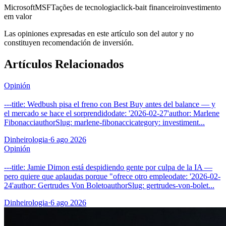
Microsoft
MSFT
ações de tecnologia
click-bait financeiro
investimento
em valor
Las opiniones expresadas en este artículo son del autor y no
constituyen recomendación de inversión.
Artículos Relacionados
Opinión
---title: Wedbush pisa el freno con Best Buy antes del balance — y
el mercado se hace el sorprendidodate: '2026-02-27'author: Marlene
FibonacciauthorSlug: marlene-fibonaccicategory: investiment...
Dinheirologia
·
6 ago 2026
Opinión
---title: Jamie Dimon está despidiendo gente por culpa de la IA —
pero quiere que aplaudas porque "ofrece otro empleodate: '2026-02-
24'author: Gertrudes Von BoletoauthorSlug: gertrudes-von-bolet...
Dinheirologia
·
6 ago 2026