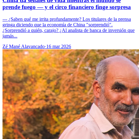
China da señales de vida mientras el mundo se
prende fuego — y el circo financiero finge sorpresa
--- ¿Saben qué me irrita profundamente? Los titulares de la prensa
gringa diciendo que la economía de China "sorprendió".
¿Sorprendió a quién, carajo? ¿Al analista de banca de inversión que
jamás...
Zé Mané Alavancado
·
16 mar 2026