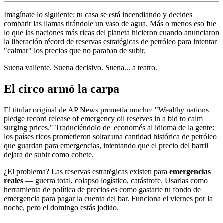
Imagínate lo siguiente: tu casa se está incendiando y decides
combatir las llamas tirándole un vaso de agua. Más o menos eso fue
lo que las naciones más ricas del planeta hicieron cuando anunciaron
la liberación récord de reservas estratégicas de petróleo para intentar
"calmar" los precios que no paraban de subir.
Suena valiente. Suena decisivo. Suena... a teatro.
El circo armó la carpa
El titular original de AP News prometía mucho: "Wealthy nations
pledge record release of emergency oil reserves in a bid to calm
surging prices." Traduciéndolo del economés al idioma de la gente:
los países ricos prometieron soltar una cantidad histórica de petróleo
que guardan para emergencias, intentando que el precio del barril
dejara de subir como cohete.
¿El problema? Las reservas estratégicas existen para
emergencias
reales
— guerra total, colapso logístico, catástrofe. Usarlas como
herramienta de política de precios es como gastarte tu fondo de
emergencia para pagar la cuenta del bar. Funciona el viernes por la
noche, pero el domingo estás jodido.