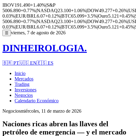
IBOV
191.490
+1.40%
|
S&P
500
6.890
+0.77%
|
NASDAQ
23.100
+1.06%
|
DOW
49.277
+0.26%
|
US
0.03%
|
EUR/BRL
6.07
+0.12%
|
BTC
65.099
+3.5%
|
Ouro
5.121
+0.45%
|
500
6.890
+0.77%
|
NASDAQ
23.100
+1.06%
|
DOW
49.277
+0.26%
|
US
0.03%
|
EUR/BRL
6.07
+0.12%
|
BTC
65.099
+3.5%
|
Ouro
5.121
+0.45%
|
viernes, 7 de agosto de 2026
☰
DINHEIROLOGIA.
🇧🇷
PT
🇺🇸
EN
🇪🇸
ES
Inicio
Mercados
Trading
Inversiones
Negocios
Calendario Económico
Negocios
miércoles, 11 de marzo de 2026
Naciones ricas abren las llaves del
petróleo de emergencia — y el mercado