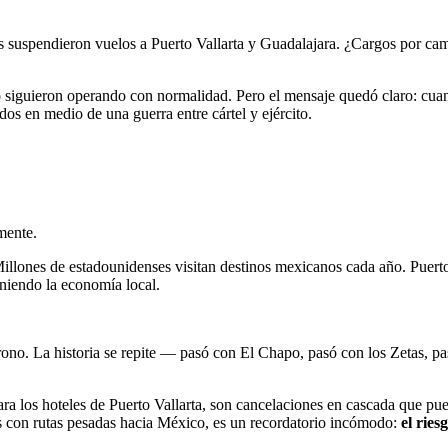
suspendieron vuelos a Puerto Vallarta y Guadalajara. ¿Cargos por cam
uieron operando con normalidad. Pero el mensaje quedó claro: cuando l
dos en medio de una guerra entre cártel y ejército.
mente.
Millones de estadounidenses visitan destinos mexicanos cada año. Puerto 
eniendo la economía local.
rono. La historia se repite — pasó con El Chapo, pasó con los Zetas, 
ara los hoteles de Puerto Vallarta, son cancelaciones en cascada que pu
s con rutas pesadas hacia México, es un recordatorio incómodo:
el ries