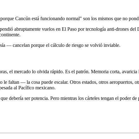
 "porque Cancún está funcionando normal" son los mismos que no pondrí
spendió abruptamente vuelos en El Paso por tecnología anti-drones del
continente.
sía — cancelan porque el cálculo de riesgo se volvió inviable.
oras, el mercado lo olvida rápido. Es el patrón. Memoria corta, avaricia 
e faltan — la cosa puede escalar. Otros estados, otros aeropuertos, otr
pesada al Pacífico mexicano.
ue debería ser potencia. Pero mientras los cárteles tengan el poder de 