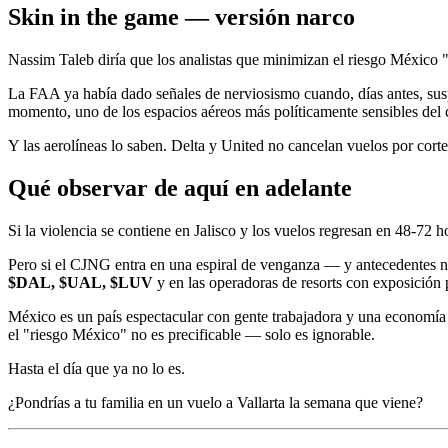
Skin in the game — versión narco
Nassim Taleb diría que los analistas que minimizan el riesgo México
La FAA ya había dado señales de nerviosismo cuando, días antes, su
momento, uno de los espacios aéreos más políticamente sensibles del 
Y las aerolíneas lo saben. Delta y United no cancelan vuelos por corte
Qué observar de aquí en adelante
Si la violencia se contiene en Jalisco y los vuelos regresan en 48-72 h
Pero si el CJNG entra en una espiral de venganza — y antecedentes no l
$DAL, $UAL, $LUV
y en las operadoras de resorts con exposición 
México es un país espectacular con gente trabajadora y una economía q
el "riesgo México" no es precificable — solo es ignorable.
Hasta el día que ya no lo es.
¿Pondrías a tu familia en un vuelo a Vallarta la semana que viene?