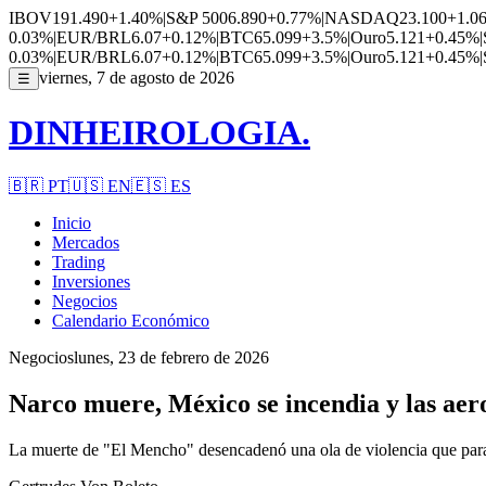
IBOV
191.490
+1.40%
|
S&P 500
6.890
+0.77%
|
NASDAQ
23.100
+1.0
0.03%
|
EUR/BRL
6.07
+0.12%
|
BTC
65.099
+3.5%
|
Ouro
5.121
+0.45%
|
0.03%
|
EUR/BRL
6.07
+0.12%
|
BTC
65.099
+3.5%
|
Ouro
5.121
+0.45%
|
viernes, 7 de agosto de 2026
☰
DINHEIROLOGIA.
🇧🇷
PT
🇺🇸
EN
🇪🇸
ES
Inicio
Mercados
Trading
Inversiones
Negocios
Calendario Económico
Negocios
lunes, 23 de febrero de 2026
Narco muere, México se incendia y las aer
La muerte de "El Mencho" desencadenó una ola de violencia que par