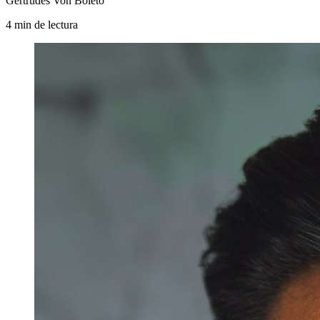
Gertrudes Von Boleto
4
min
de lectura