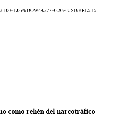
3.100
+1.06%
|
DOW
49.277
+0.26%
|
USD/BRL
5.15
-
smo como rehén del narcotráfico