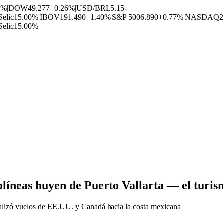
6%
|
DOW
49.277
+0.26%
|
USD/BRL
5.15
-
Selic
15.00%
|
IBOV
191.490
+1.40%
|
S&P 500
6.890
+0.77%
|
NASDAQ
2
Selic
15.00%
|
olíneas huyen de Puerto Vallarta — el turi
alizó vuelos de EE.UU. y Canadá hacia la costa mexicana