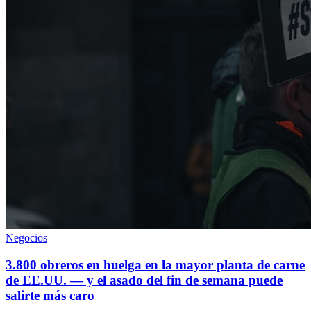
Negocios
3.800 obreros en huelga en la mayor planta de carne
de EE.UU. — y el asado del fin de semana puede
salirte más caro