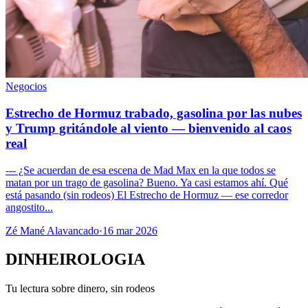
Negocios
Estrecho de Hormuz trabado, gasolina por las nubes
y Trump gritándole al viento — bienvenido al caos
real
--- ¿Se acuerdan de esa escena de Mad Max en la que todos se
matan por un trago de gasolina? Bueno. Ya casi estamos ahí. Qué
está pasando (sin rodeos) El Estrecho de Hormuz — ese corredor
angostito...
Zé Mané Alavancado
·
16 mar 2026
DINHEIROLOGIA
Tu lectura sobre dinero, sin rodeos