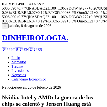
IBOV
191.490
+1.40%
|
S&P
500
6.890
+0.77%
|
NASDAQ
23.100
+1.06%
|
DOW
49.277
+0.26%
|
US
0.03%
|
EUR/BRL
6.07
+0.12%
|
BTC
65.099
+3.5%
|
Ouro
5.121
+0.45%
|
500
6.890
+0.77%
|
NASDAQ
23.100
+1.06%
|
DOW
49.277
+0.26%
|
US
0.03%
|
EUR/BRL
6.07
+0.12%
|
BTC
65.099
+3.5%
|
Ouro
5.121
+0.45%
|
sábado, 8 de agosto de 2026
☰
DINHEIROLOGIA.
🇧🇷
PT
🇺🇸
EN
🇪🇸
ES
Inicio
Mercados
Trading
Inversiones
Negocios
Calendario Económico
Negocios
jueves, 26 de febrero de 2026
Nvidia, Intel y AMD: la guerra de los
chips se calentó y Jensen Huang está