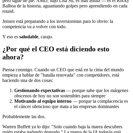
pero sigue de pie. AMD, bajo Lisa Su, es más astuta — es el Rocky
Balboa de la historia, aguantando golpes pero aprendiendo en cada
round.
Jensen está preparando a los inversionistas para lo obvio: la
competencia va a volver con todo.
Y eso es
saludable
, carajo.
¿Por qué el CEO está diciendo esto
ahora?
Piensa conmigo. Cuando un CEO que está en la cima del mundo
empieza a hablar de "batalla renovada" con competidores, está
haciendo una de dos cosas:
Gestionando expectativas
— porque sabe que los márgenes
obscenos de hoy no son sostenibles para siempre
Motivando al equipo interno
— porque la complacencia es
el cáncer silencioso que mata a las empresas dominantes
Probablemente las dos.
Warren Buffett ya lo dijo: "Solo cuando baja la marea descubres
quién estaba nadando desnudo." La marea de la IA todavía está