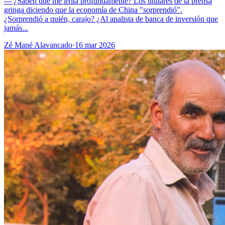
--- ¿Saben qué me irrita profundamente? Los titulares de la prensa
gringa diciendo que la economía de China "sorprendió".
¿Sorprendió a quién, carajo? ¿Al analista de banca de inversión que
jamás...
Zé Mané Alavancado
·
16 mar 2026