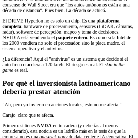
consenso de Wall Street era que "los autos autónomos están a una
década de distancia". Pues bien. La década se achicó.
El DRIVE Hyperion no es solo un chip. Es una
plataforma
completa
: hardware de procesamiento, sensores (LiDAR, cámaras,
radar), software de percepción, mapeo y toma de decisiones.
NVIDIA está vendiendo el
paquete entero
. Es como si la Intel de
los 2000 vendiera no solo el procesador, sino la placa madre, el
sistema operativo y el antivirus.
¿La diferencia? Aquí el "antivirus" es un sistema que decide si el
auto frena o acelera a 120 km/h. El riesgo es real. El
skin in the
game
es real.
Por qué el inversionista latinoamericano
debería prestar atención
"Ah, pero yo invierto en acciones locales, esto no me afecta."
Carajo, claro que te afecta.
Primero: si tienes
NVDA
en tu cartera (y deberías al menos
considerarlo), esta noticia es un ladrillo más en la tesis de que la
empresa no es una
one-trick pony
de data center e IA generativa. El