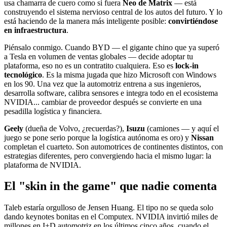
usa chamarra de cuero como si fuera
Neo de Matrix
— está
construyendo el sistema nervioso central de los autos del futuro. Y lo
está haciendo de la manera más inteligente posible:
convirtiéndose
en infraestructura
.
Piénsalo conmigo. Cuando BYD — el gigante chino que ya superó
a Tesla en volumen de ventas globales — decide adoptar tu
plataforma, eso no es un contratito cualquiera. Eso es
lock-in
tecnológico
. Es la misma jugada que hizo Microsoft con Windows
en los 90. Una vez que la automotriz entrena a sus ingenieros,
desarrolla software, calibra sensores e integra todo en el ecosistema
NVIDIA... cambiar de proveedor después se convierte en una
pesadilla logística y financiera.
Geely
(dueña de Volvo, ¿recuerdas?),
Isuzu
(camiones — y aquí el
juego se pone serio porque la logística autónoma es oro) y
Nissan
completan el cuarteto. Son automotrices de continentes distintos, con
estrategias diferentes, pero convergiendo hacia el mismo lugar: la
plataforma de NVIDIA.
El "skin in the game" que nadie comenta
Taleb estaría orgulloso de Jensen Huang. El tipo no se queda solo
dando keynotes bonitas en el Computex. NVIDIA invirtió miles de
millones en I+D automotriz en los últimos cinco años, cuando el