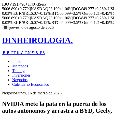
IBOV
191.490
+1.40%
|
S&P
500
6.890
+0.77%
|
NASDAQ
23.100
+1.06%
|
DOW
49.277
+0.26%
|
US
0.03%
|
EUR/BRL
6.07
+0.12%
|
BTC
65.099
+3.5%
|
Ouro
5.121
+0.45%
|
500
6.890
+0.77%
|
NASDAQ
23.100
+1.06%
|
DOW
49.277
+0.26%
|
US
0.03%
|
EUR/BRL
6.07
+0.12%
|
BTC
65.099
+3.5%
|
Ouro
5.121
+0.45%
|
jueves, 6 de agosto de 2026
☰
DINHEIROLOGIA.
🇧🇷
PT
🇺🇸
EN
🇪🇸
ES
Inicio
Mercados
Trading
Inversiones
Negocios
Calendario Económico
Negocios
lunes, 16 de marzo de 2026
NVIDIA mete la pata en la puerta de los
autos autónomos y arrastra a BYD, Geely,