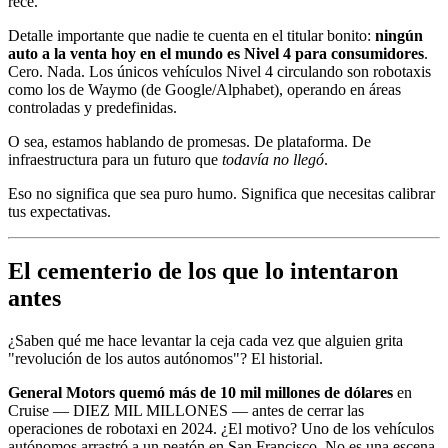
rece.
Detalle importante que nadie te cuenta en el titular bonito:
ningún
auto a la venta hoy en el mundo es Nivel 4 para consumidores
.
Cero. Nada. Los únicos vehículos Nivel 4 circulando son robotaxis
como los de Waymo (de Google/Alphabet), operando en áreas
controladas y predefinidas.
O sea, estamos hablando de promesas. De plataforma. De
infraestructura para un futuro que
todavía no llegó
.
Eso no significa que sea puro humo. Significa que necesitas calibrar
tus expectativas.
El cementerio de los que lo intentaron
antes
¿Saben qué me hace levantar la ceja cada vez que alguien grita
"revolución de los autos autónomos"? El historial.
General Motors quemó más de 10 mil millones de dólares
en
Cruise — DIEZ MIL MILLONES — antes de cerrar las
operaciones de robotaxi en 2024. ¿El motivo? Uno de los vehículos
autónomos arrastró a un peatón en San Francisco. No es una escena