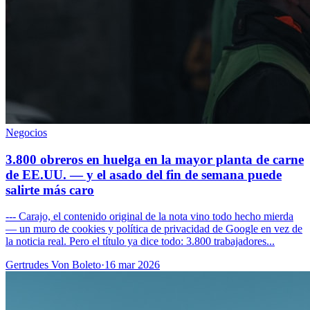
Negocios
3.800 obreros en huelga en la mayor planta de carne
de EE.UU. — y el asado del fin de semana puede
salirte más caro
--- Carajo, el contenido original de la nota vino todo hecho mierda
— un muro de cookies y política de privacidad de Google en vez de
la noticia real. Pero el título ya dice todo: 3.800 trabajadores...
Gertrudes Von Boleto
·
16 mar 2026