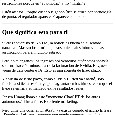
restricciones porque es "automotriz" y no "militar"?
Estén atentos. Porque cuando la geopolítica se cruza con tecnología
de punta, el regulador aparece. Y aparece con todo.
Qué significa esto para ti
Si eres accionista de NVDA, la noticia es buena en el sentido
narrativo. Más socios = más ingresos potenciales futuros = más
justificación para el múltiplo estirado.
Pero no te engañes: los ingresos por vehículos autónomos todavía
son una fracción minúscula de la facturación de Nvidia. El grueso
viene de data center e IA. Esto es una apuesta de largo plazo.
Y apuesta de largo plazo, como el viejo Buffett ya enseñó, solo
funciona si tienes estómago para aguantar en los trimestres en que el
hype se enfría y el mercado exige resultados reales.
Jensen Huang llamó a esto "momento ChatGPT de los autos
autónomos." Linda frase. Excelente marketing.
Pero dime una cosa: el ChatGPT ya existía cuando él acuñó la frase.
¿Dónde está el auto autónomo que puedo comprar y mandarle que