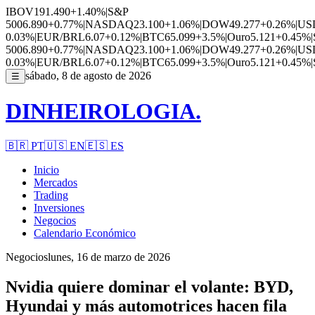
IBOV
191.490
+1.40%
|
S&P
500
6.890
+0.77%
|
NASDAQ
23.100
+1.06%
|
DOW
49.277
+0.26%
|
US
0.03%
|
EUR/BRL
6.07
+0.12%
|
BTC
65.099
+3.5%
|
Ouro
5.121
+0.45%
|
500
6.890
+0.77%
|
NASDAQ
23.100
+1.06%
|
DOW
49.277
+0.26%
|
US
0.03%
|
EUR/BRL
6.07
+0.12%
|
BTC
65.099
+3.5%
|
Ouro
5.121
+0.45%
|
sábado, 8 de agosto de 2026
☰
DINHEIROLOGIA.
🇧🇷
PT
🇺🇸
EN
🇪🇸
ES
Inicio
Mercados
Trading
Inversiones
Negocios
Calendario Económico
Negocios
lunes, 16 de marzo de 2026
Nvidia quiere dominar el volante: BYD,
Hyundai y más automotrices hacen fila