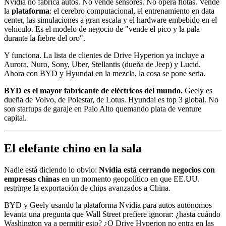
Nvidia no fabrica autos. No vende sensores. No opera flotas. Vende
la
plataforma
: el cerebro computacional, el entrenamiento en data
center, las simulaciones a gran escala y el hardware embebido en el
vehículo. Es el modelo de negocio de "vende el pico y la pala
durante la fiebre del oro".
Y funciona. La lista de clientes de Drive Hyperion ya incluye a
Aurora, Nuro, Sony, Uber, Stellantis (dueña de Jeep) y Lucid.
Ahora con BYD y Hyundai en la mezcla, la cosa se pone seria.
BYD es el mayor fabricante de eléctricos del mundo.
Geely es
dueña de Volvo, de Polestar, de Lotus. Hyundai es top 3 global. No
son startups de garaje en Palo Alto quemando plata de venture
capital.
El elefante chino en la sala
Nadie está diciendo lo obvio:
Nvidia está cerrando negocios con
empresas chinas
en un momento geopolítico en que EE.UU.
restringe la exportación de chips avanzados a China.
BYD y Geely usando la plataforma Nvidia para autos autónomos
levanta una pregunta que Wall Street prefiere ignorar: ¿hasta cuándo
Washington va a permitir esto? ¿O Drive Hyperion no entra en las