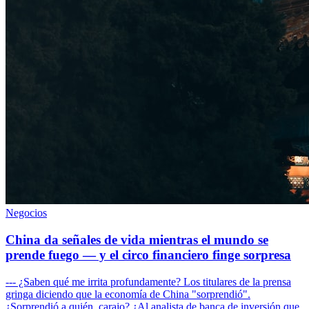
Negocios
China da señales de vida mientras el mundo se
prende fuego — y el circo financiero finge sorpresa
--- ¿Saben qué me irrita profundamente? Los titulares de la prensa
gringa diciendo que la economía de China "sorprendió".
¿Sorprendió a quién, carajo? ¿Al analista de banca de inversión que