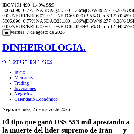
IBOV
191.490
+1.40%
|
S&P
500
6.890
+0.77%
|
NASDAQ
23.100
+1.06%
|
DOW
49.277
+0.26%
|
US
0.03%
|
EUR/BRL
6.07
+0.12%
|
BTC
65.099
+3.5%
|
Ouro
5.121
+0.45%
|
500
6.890
+0.77%
|
NASDAQ
23.100
+1.06%
|
DOW
49.277
+0.26%
|
US
0.03%
|
EUR/BRL
6.07
+0.12%
|
BTC
65.099
+3.5%
|
Ouro
5.121
+0.45%
|
viernes, 7 de agosto de 2026
☰
DINHEIROLOGIA.
🇧🇷
PT
🇺🇸
EN
🇪🇸
ES
Inicio
Mercados
Trading
Inversiones
Negocios
Calendario Económico
Negocios
lunes, 2 de marzo de 2026
El tipo que ganó US$ 553 mil apostando a
la muerte del líder supremo de Irán — y