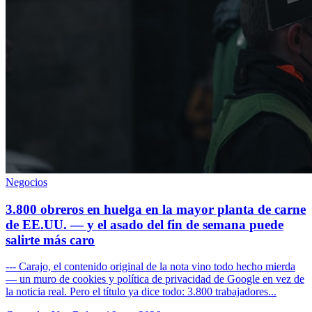
Negocios
3.800 obreros en huelga en la mayor planta de carne
de EE.UU. — y el asado del fin de semana puede
salirte más caro
--- Carajo, el contenido original de la nota vino todo hecho mierda
— un muro de cookies y política de privacidad de Google en vez de
la noticia real. Pero el título ya dice todo: 3.800 trabajadores...